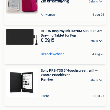
Zie omschrijving
Details
Antwerpen
4 aug 26
HUION Inspiroy Ink H320M 5080 LPI Art
Drawing Tablet for Fun
€ 39,15
Details
Bezoek website
4 aug 26
Sony PRS-T3S 6"-touchscreen, wifi —
zwarte eBooklezer
Bieden
Details
Elsene
21 jul 26