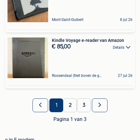
Mont-Saint-Guibert
8 jul 26
Kindle Voyage e-reader van Amazon
€ 85,00
Details
Roosendaal (Net boven de grens bij Essen)
27 jul 26
1
2
3
Pagina 1 van 3
e in E-readers