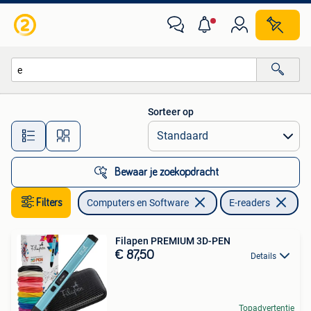
E-readers
Sorteer op
Alle afstanden…
Bewaar je zoekopdracht
Filters
Computers en Software
E-readers
Ve
Filapen PREMIUM 3D-PEN
€ 87,50
Details
Topadvertentie