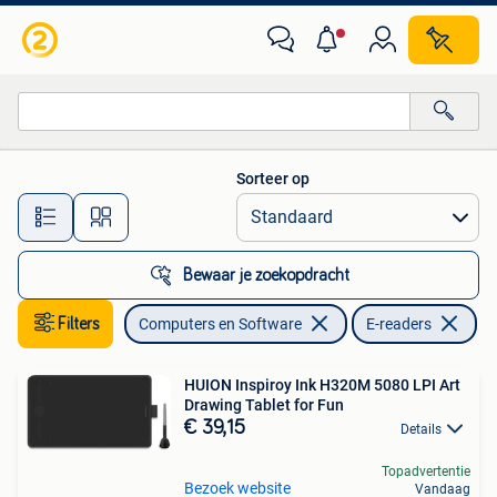
E-readers
Sorteer op
Alle afstanden…
Bewaar je zoekopdracht
Filters
Computers en Software
E-readers
Ve
HUION Inspiroy Ink H320M 5080 LPI Art
Drawing Tablet for Fun
€ 39,15
Details
Topadvertentie
Bezoek website
Vandaag