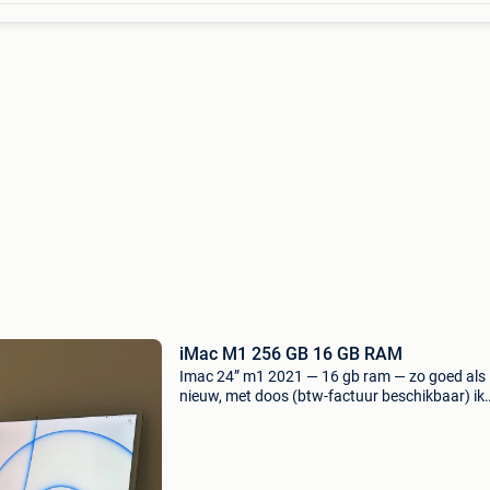
iMac M1 256 GB 16 GB RAM
Imac 24” m1 2021 — 16 gb ram — zo goed als
nieuw, met doos (btw-factuur beschikbaar) ik
verkoop mijn 24-inch imac m1 (model 2021), di
heb opgeknapt op de website van apple. Het is
nieuwstaat, p