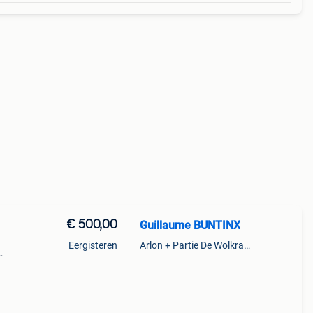
€ 500,00
Guillaume BUNTINX
Eergisteren
Arlon + Partie De Wolkrange
e ik
 in