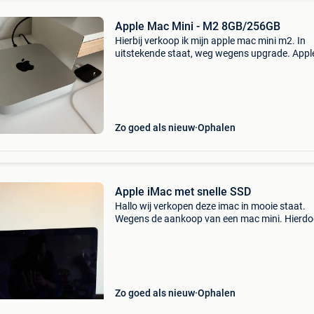
Apple Mac Mini - M2 8GB/256GB
Hierbij verkoop ik mijn apple mac mini m2. In
uitstekende staat, weg wegens upgrade. App
processor 256gb opslaggeheugen 8gb ram
geheugen 2x thunderbolt 4 usb-c poorten 1x 
2x usb-a poorten he
Zo goed als nieuw
Ophalen
Apple iMac met snelle SSD
Hallo wij verkopen deze imac in mooie staat.
Wegens de aankoop van een mac mini. Hierdoo
er ook geen randapparatuur inbegrepen. De i
werd voorzien van een snelle samsung ssd va
256gb, heeft ee
Zo goed als nieuw
Ophalen