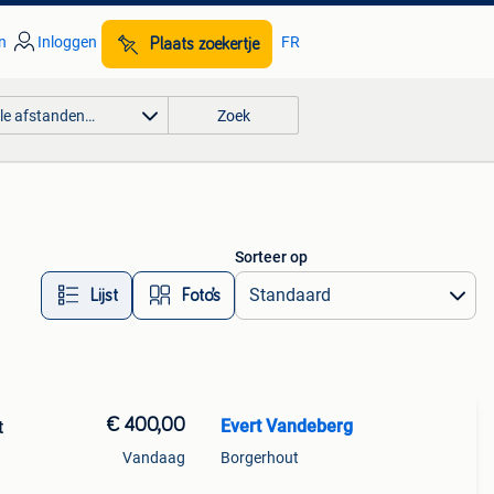
n
Inloggen
FR
Plaats zoekertje
lle afstanden…
Zoek
Sorteer op
Lijst
Foto’s
€ 400,00
Evert Vandeberg
Vandaag
Borgerhout