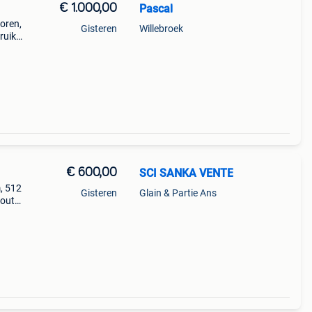
€ 1.000,00
Pascal
oren,
Gisteren
Willebroek
ruik
ic
€ 600,00
SCI SANKA VENTE
, 512
Gisteren
Glain & Partie Ans
tout
e