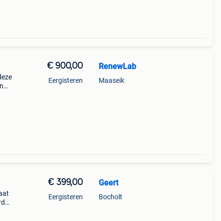
€ 900,00
RenewLab
deze
Eergisteren
Maaseik
jn
ef
€ 399,00
Geert
aat
Eergisteren
Bocholt
rd
f,
ci