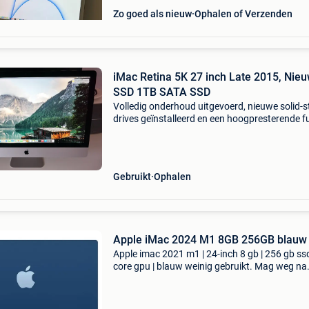
Zo goed als nieuw
Ophalen of Verzenden
iMac Retina 5K 27 inch Late 2015, Nie
SSD 1TB SATA SSD
Volledig onderhoud uitgevoerd, nieuwe solid-s
drives geïnstalleerd en een hoogpresterende f
drive gecreëerd op basis van een 28gb nvme s
nieuwe ssd 1tb sata ssd. Modelnaam: imac m
id:
Gebruikt
Ophalen
Apple iMac 2024 M1 8GB 256GB blauw
Apple imac 2021 m1 | 24-inch 8 gb | 256 gb ssd
core gpu | blauw weinig gebruikt. Mag weg na
aanschaf macbook pro.