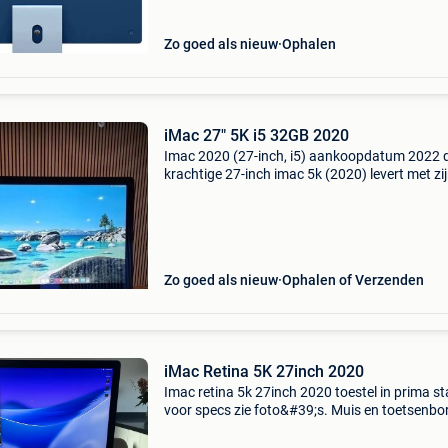
Zo goed als nieuw
Ophalen
iMac 27" 5K i5 32GB 2020
Imac 2020 (27-inch, i5) aankoopdatum 2022 
krachtige 27-inch imac 5k (2020) levert met zi
intel core i5-processor en 32gb werkgeheugen
soepele prestaties voor multitasking en creati
werk. Dank
Zo goed als nieuw
Ophalen of Verzenden
iMac Retina 5K 27inch 2020
Imac retina 5k 27inch 2020 toestel in prima st
voor specs zie foto&#39;s. Muis en toetsenbo
inbegrepen. ! Let op er is een prijs bieden vana
onder deze prijs geen reacties! Heb geen finan