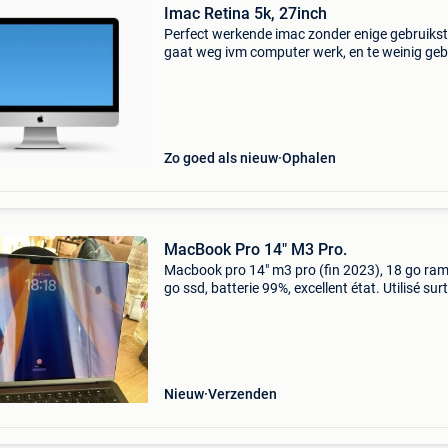
Imac Retina 5k, 27inch
Perfect werkende imac zonder enige gebruikst
gaat weg ivm computer werk, en te weinig geb
ervan, inclusief draadloos toetsenbord en mag
mouse 512gb ssd,
Zo goed als nieuw
Ophalen
MacBook Pro 14" M3 Pro.
Macbook pro 14" m3 pro (fin 2023), 18 go ram
go ssd, batterie 99%, excellent état. Utilisé sur
pour le travail de bureau, jamais tombé, pas d
réparation. Vendu avec chargeur d’origine +
Nieuw
Verzenden