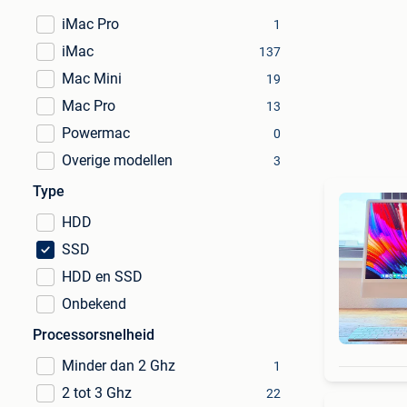
iMac Pro
1
iMac
137
Mac Mini
19
Mac Pro
13
Powermac
0
Overige modellen
3
Type
HDD
SSD
HDD en SSD
Onbekend
Processorsnelheid
Minder dan 2 Ghz
1
2 tot 3 Ghz
22