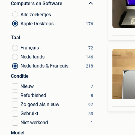
Computers en Software
Alle zoekertjes
Apple Desktops
176
Taal
Français
72
Nederlands
146
Nederlands & Français
218
Conditie
Nieuw
7
Refurbished
8
Zo goed als nieuw
97
Gebruikt
53
Niet werkend
1
Model