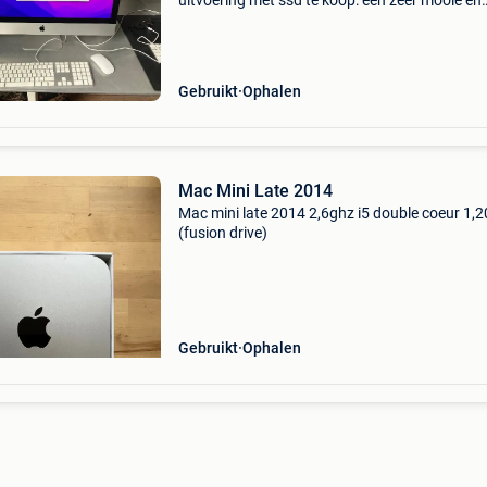
uitvoering met ssd te koop: een zeer mooie en
krachtige apple imac retina 5k 27-inch (late 2
in de betere configuratie. Specificaties: proces
intel
Gebruikt
Ophalen
Mac Mini Late 2014
Mac mini late 2014 2,6ghz i5 double coeur 1,2
(fusion drive)
Gebruikt
Ophalen