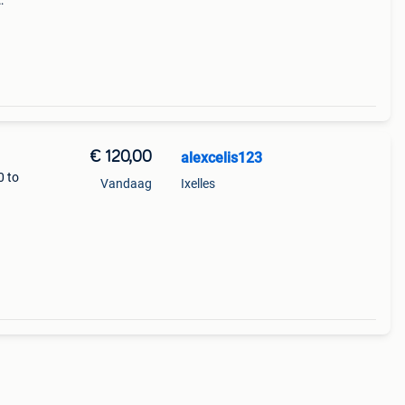
015)
sor:
€ 120,00
alexcelis123
0 to
Vandaag
Ixelles