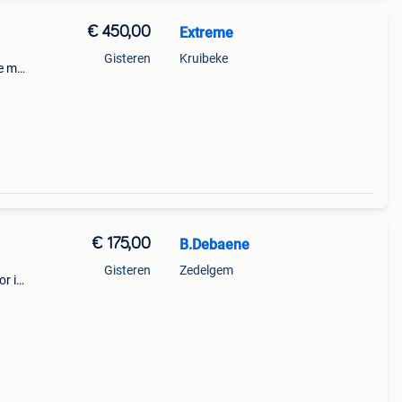
€ 450,00
Extreme
Gisteren
Kruibeke
le m2
hdmi
€ 175,00
B.Debaene
Gisteren
Zedelgem
r is
mac
n