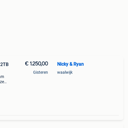
€ 1.250,00
Nicky & Ryan
| 2TB
Gisteren
waalwijk
ram
eze
De
ptops