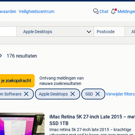
waarden
Veiligheidscentrum
Chat
Meldinge
Apple Desktops
A
176 resultaten
Ontvang meldingen van
 je zoekopdracht
nieuwe zoekresultaten
en Software
Apple Desktops
SSD
Verwijder filters
iMac Retina 5K 27-inch Late 2015 – met
SSD 1TB
Imac retina 5k 27-inch late 2015 – krachtige