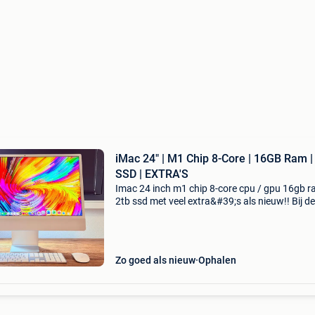
iMac 24" | M1 Chip 8-Core | 16GB Ram 
SSD | EXTRA'S
Imac 24 inch m1 chip 8-core cpu / gpu 16gb 
2tb ssd met veel extra&#39;s als nieuw!! Bij d
bied ik mijn als nieuwe imac m1 te koop aan. 
reden van verkoop is dat wij alleen op onze la
Zo goed als nieuw
Ophalen