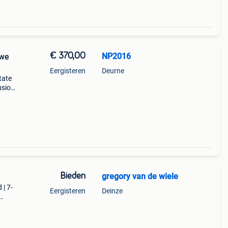
€ 370,00
NP2016
uwe
Eergisteren
Deurne
tate
usion
sd +
odel-
Bieden
gregory van de wiele
 | 7-
Eergisteren
Deinze