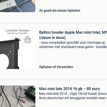
Zo goed als nieuw
Ophalen
Bylitco houder Apple Mac mini Intel, M
(nieuw in doos)
- vesa-compatibel: geschikt voor montage op
schermen met standaard vesa-gaten - installa
onder het bureau: bespaart ruimte en houdt 
stofvrij - wandmontage: optimaliseert de ruim
het bur
Ophalen of Verzenden
Mac mini late 2014 16 gb -- 80 euro
Mac mini late 2014 , 16gb 1tb hd fusion drive 
linux ubuntu kan evt teruggezet worden naar 
prijs 80 euro vanaf 15 augustus nog een mac 
late 2014, 16gb ram, 256bgb ssd draait ook li