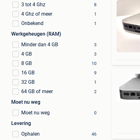
3 tot 4 Ghz
8
4 Ghz of meer
1
Onbekend
1
Werkgeheugen (RAM)
Minder dan 4 GB
3
4 GB
3
8 GB
10
16 GB
9
32 GB
1
64 GB of meer
2
Moet nu weg
Moet nu weg
0
Levering
Ophalen
46