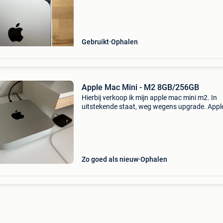
Gebruikt
Ophalen
Apple Mac Mini - M2 8GB/256GB
Hierbij verkoop ik mijn apple mac mini m2. In
uitstekende staat, weg wegens upgrade. App
processor 256gb opslaggeheugen 8gb ram
geheugen 2x thunderbolt 4 usb-c poorten 1x 
2x usb-a poorten he
Zo goed als nieuw
Ophalen