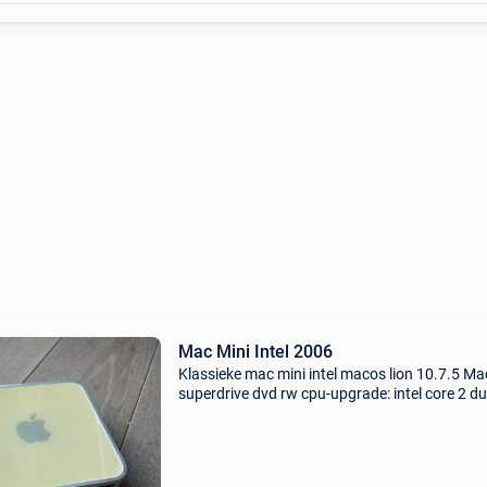
Mac Mini Intel 2006
Klassieke mac mini intel macos lion 10.7.5 Ma
superdrive dvd rw cpu-upgrade: intel core 2 d
2,33 ghz intel ssd 80 gb 2 gb ram