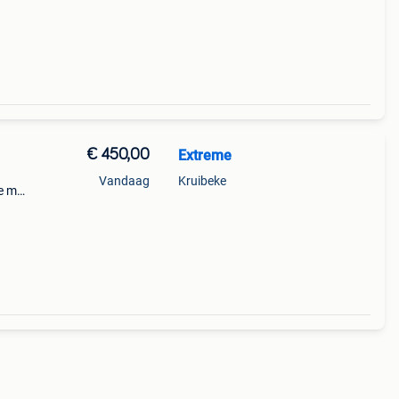
€ 450,00
Extreme
Vandaag
Kruibeke
le m2
hdmi