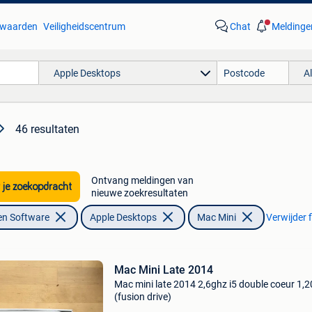
waarden
Veiligheidscentrum
Chat
Meldinge
Apple Desktops
A
46 resultaten
Ontvang meldingen van
 je zoekopdracht
nieuwe zoekresultaten
en Software
Apple Desktops
Mac Mini
Verwijder f
Mac Mini Late 2014
Mac mini late 2014 2,6ghz i5 double coeur 1,2
(fusion drive)