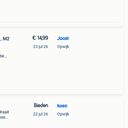
€ 14,99
Joost
1, M2
23 jul 26
Opwijk
tie
uw cpu
te op
Bieden
koen
draait
22 jul 26
Opwijk
osx
mini
nux p