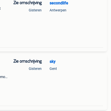
Zie omschrijving
secondlife
t
Gisteren
Antwerpen
2,5
 boost
Zie omschrijving
sky
Gisteren
Gent
memory
1000
th