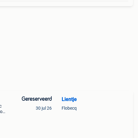
Gereserveerd
Lientje
c
30 jul 26
Flobecq
uo