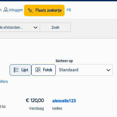
n
Inloggen
FR
Plaats zoekertje
lle afstanden…
Zoek
Sorteer op
Lijst
Foto’s
ilters
€ 120,00
alexcelis123
0 to
Vandaag
Ixelles