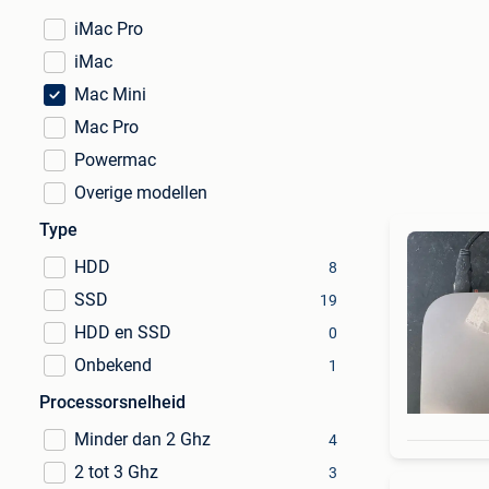
iMac Pro
iMac
Mac Mini
Mac Pro
Powermac
Overige modellen
Type
HDD
8
SSD
19
HDD en SSD
0
Onbekend
1
Processorsnelheid
Minder dan 2 Ghz
4
2 tot 3 Ghz
3