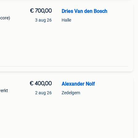
€ 700,00
Dries Van den Bosch
-core)
3 aug 26
Halle
€ 400,00
Alexander Nolf
werkt
2 aug 26
Zedelgem