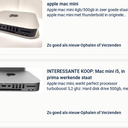
apple mac mini
Apple mac mini 4gb/500gb in zeer goede staa
apple mac mini met thunderbold in originele
verpakking prijs : overeen te komen tech info : 
ghz intel core i5 met 3mb level 3 cache (turbo
tot 3,
Zo goed als nieuw
Ophalen of Verzenden
INTERESSANTE KOOP: Mac mini i5, in
prima werkende staat
Apple mac mini, werkt perfect processor
turboboost 3,2 ghz. Hard disk drive 500gb, 
4gb. Met firewire 800, 4x usb ports, 10/100/
gigabit ethernet, 802.11 A/b/g/n wifi, bluetoo
4.0, Sdxc ca
Zo goed als nieuw
Ophalen of Verzenden