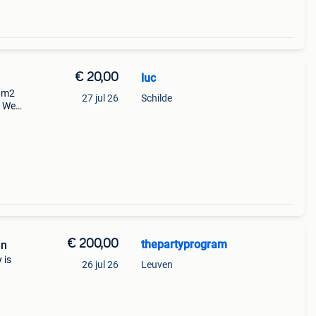
€ 20,00
luc
1/m2
27 jul 26
Schilde
. Weg
€ 200,00
thepartyprogram
en
 is
26 jul 26
Leuven