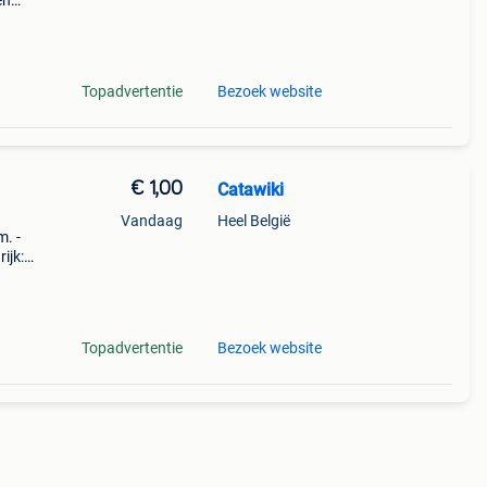
en
p'tjes,
Topadvertentie
Bezoek website
€ 1,00
Catawiki
Vandaag
Heel België
m. -
ijk:
rama
Topadvertentie
Bezoek website