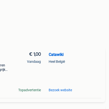
€ 1,00
Catawiki
Vandaag
Heel België
rren
ijk:
r. –
Topadvertentie
Bezoek website