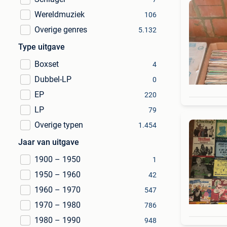
Wereldmuziek
106
Overige genres
5.132
Type uitgave
Boxset
4
Dubbel-LP
0
EP
220
LP
79
Overige typen
1.454
Jaar van uitgave
1900 – 1950
1
1950 – 1960
42
1960 – 1970
547
1970 – 1980
786
1980 – 1990
948