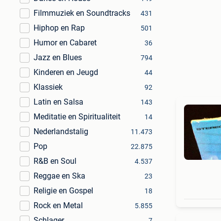
Filmmuziek en Soundtracks
431
Hiphop en Rap
501
Humor en Cabaret
36
Jazz en Blues
794
Kinderen en Jeugd
44
Klassiek
92
Latin en Salsa
143
Meditatie en Spiritualiteit
14
Nederlandstalig
11.473
Pop
22.875
R&B en Soul
4.537
Reggae en Ska
23
Religie en Gospel
18
Rock en Metal
5.855
Schlager
7