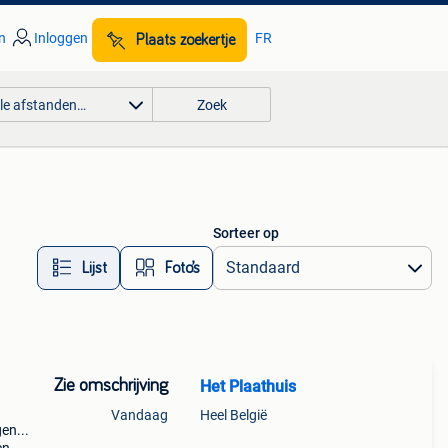
n
Inloggen
FR
Plaats zoekertje
lle afstanden…
Zoek
Sorteer op
Lijst
Foto’s
Zie omschrijving
Het Plaathuis
Vandaag
Heel België
en...