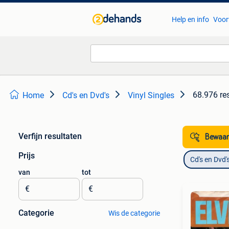
Help en info
Voor
68.976 re
Home
Cd's en Dvd's
Vinyl Singles
Verfijn resultaten
Bewaar
Prijs
Cd's en Dvd'
van
tot
€
€
Categorie
Wis de categorie