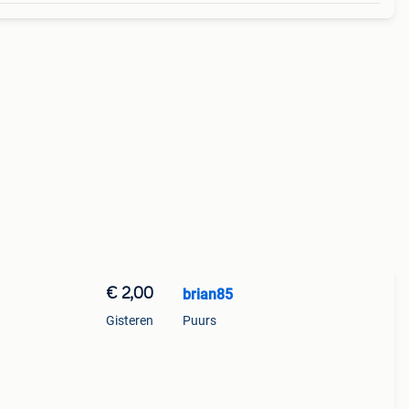
€ 2,00
brian85
Gisteren
Puurs