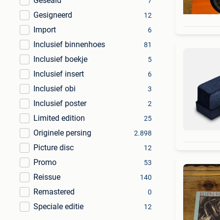
Geseald
7
Gesigneerd
12
Import
6
Inclusief binnenhoes
81
Inclusief boekje
5
Inclusief insert
6
Inclusief obi
3
Inclusief poster
2
Limited edition
25
Originele persing
2.898
Picture disc
12
Promo
53
Reissue
140
Remastered
0
Speciale editie
12