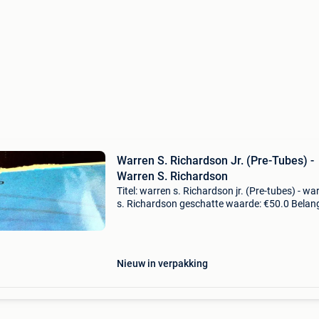
Warren S. Richardson Jr. (Pre-Tubes) -
Warren S. Richardson
Titel: warren s. Richardson jr. (Pre-tubes) - wa
s. Richardson geschatte waarde: €50.0 Belangr
winnende biedingen zijn exclusief 9%
koperbescherming + €3 warren s. Richardson j
W
Nieuw in verpakking