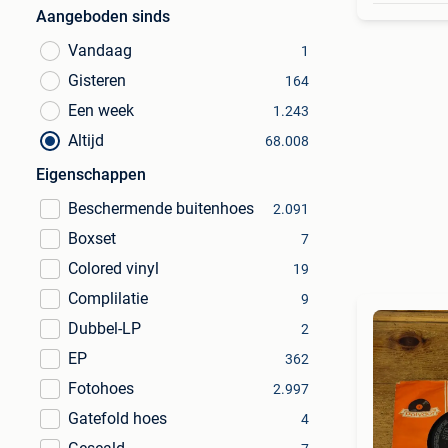
Aangeboden sinds
Vandaag
1
Gisteren
164
Een week
1.243
Altijd
68.008
Eigenschappen
Beschermende buitenhoes
2.091
Boxset
7
Colored vinyl
19
Complilatie
9
Dubbel-LP
2
EP
362
Fotohoes
2.997
Gatefold hoes
4