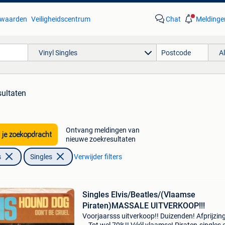
waarden
Veiligheidscentrum
Chat
Meldinge
Vinyl Singles
A
sultaten
Ontvang meldingen van
 je zoekopdracht
nieuwe zoekresultaten
s
Singles
Verwijder filters
Singles Elvis/Beatles/(Vlaamse
Piraten)MASSALE UITVERKOOP!!!
Voorjaarsss uitverkoop!! Duizenden! Afprijzing