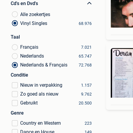
Cd's en Dvd's
Alle zoekertjes
Vinyl Singles
68.976
Taal
Français
7.021
Nederlands
65.747
Nederlands & Français
72.768
Conditie
Nieuw in verpakking
1.157
Zo goed als nieuw
9.762
Gebruikt
20.500
Genre
Country en Western
223
Dance en House
149