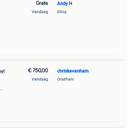
Gratis
Andy H
Vandaag
Ghoy
€ 750,00
chriskevanham
nyl
Vandaag
Oostham