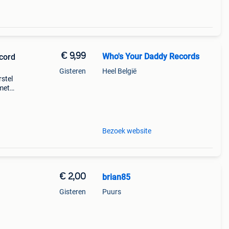
€ 9,99
Who's Your Daddy Records
ecord
Gisteren
Heel België
rstel
 met
ing
l
Bezoek website
€ 2,00
brian85
Gisteren
Puurs