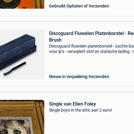
Gebruikt
Ophalen of Verzenden
Discoguard Fluwelen Platenborstel - R
Brush
Discoguard fluwelen platenborstel - zachte bo
voor lp’s - verwijdert stof en statische lading -
geïntegreerd naaldborsteltje productbeschrijv
fluwelen borstel met geïntegreerd naaldborste
Nieuw in verpakking
Verzenden
Single van Ellen Foley
Single boys in the attic aan 2 euro!