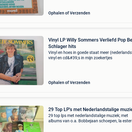
Ophalen of Verzenden
Vinyl LP Willy Sommers Verliefd Pop B
Schlager hits
Vinyl en hoes in goede staat meer (nederlands
vinyl en cd&#39;s in mijn zoekertjes
Ophalen of Verzenden
29 Top LP's met Nederlandstalige muzi
29 top lps met nederlandstalige muziek; met
albums van o.a. Bobbejaan schoepen, la estere
conny van den bos, rob de nijs, paul boey, will
alberti, willy sommers, bob scholte, johnny jor