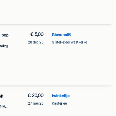
€ 5,00
GiovanniB
elpop
28 dec 25
Gistel+Deel Westkerke
talig)
€ 20,00
twinkeltje
ek
27 mei 26
Kasterlee
lla,
eke
daan,