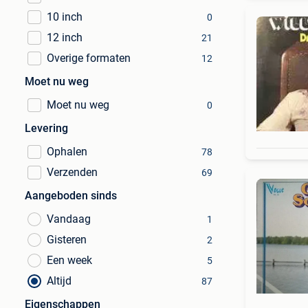
10 inch
0
12 inch
21
Overige formaten
12
Moet nu weg
Moet nu weg
0
Levering
Ophalen
78
Verzenden
69
Aangeboden sinds
Vandaag
1
Gisteren
2
Een week
5
Altijd
87
Eigenschappen