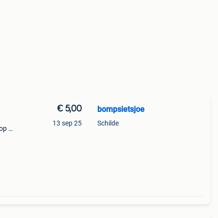
€ 5,00
bompsietsjoe
13 sep 25
Schilde
op de