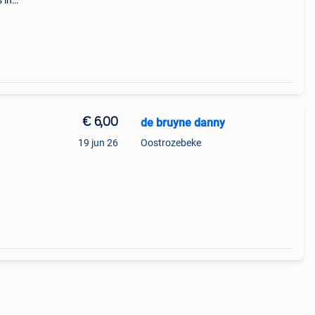
 in
€ 6,00
de bruyne danny
19 jun 26
Oostrozebeke