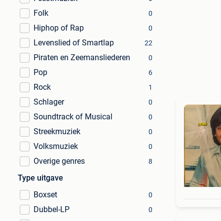
Folk
0
Hiphop of Rap
0
Levenslied of Smartlap
22
Piraten en Zeemansliederen
0
Pop
6
Rock
1
Schlager
0
Soundtrack of Musical
0
Streekmuziek
0
Volksmuziek
0
Overige genres
8
Type uitgave
Boxset
0
Dubbel-LP
0