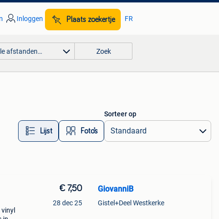
n
Inloggen
FR
Plaats zoekertje
lle afstanden…
Zoek
Sorteer op
Lijst
Foto’s
€ 7,50
GiovanniB
28 dec 25
Gistel+Deel Westkerke
 vinyl