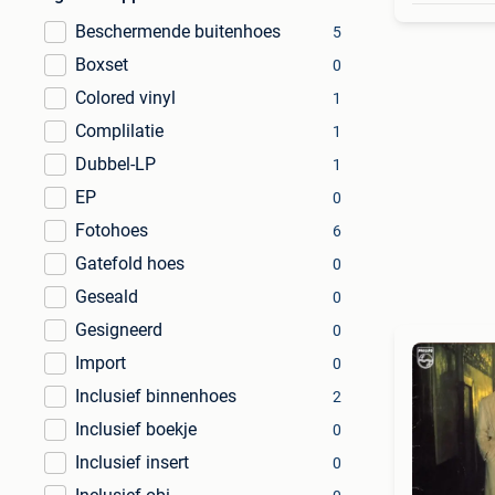
Beschermende buitenhoes
5
Boxset
0
Colored vinyl
1
Complilatie
1
Dubbel-LP
1
EP
0
Fotohoes
6
Gatefold hoes
0
Geseald
0
Gesigneerd
0
Import
0
Inclusief binnenhoes
2
Inclusief boekje
0
Inclusief insert
0