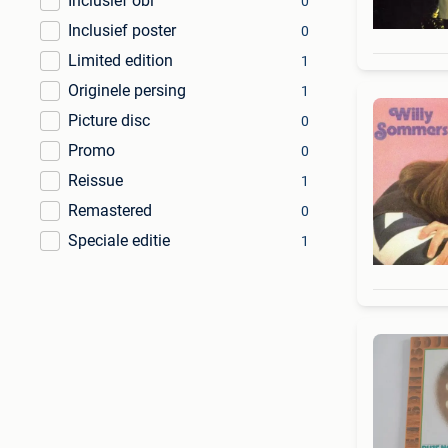
Inclusief obi
0
Inclusief poster
0
Limited edition
1
Originele persing
1
Picture disc
0
Promo
0
Reissue
1
Remastered
0
Speciale editie
1