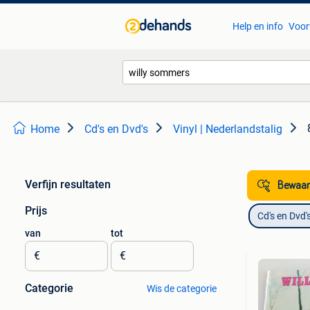
Help en info
Voor
Home
Cd's en Dvd's
Vinyl | Nederlandstalig
Verfijn resultaten
Bewaar
Prijs
Cd's en Dvd'
van
tot
€
€
Categorie
Wis de categorie