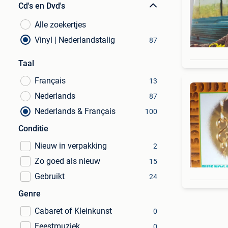
Cd's en Dvd's
Alle zoekertjes
Vinyl | Nederlandstalig
87
Taal
Français
13
Nederlands
87
Nederlands & Français
100
Conditie
Nieuw in verpakking
2
Zo goed als nieuw
15
Gebruikt
24
Genre
Cabaret of Kleinkunst
0
Feestmuziek
0