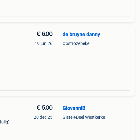
€ 6,00
de bruyne danny
19 jun 26
Oostrozebeke
€ 5,00
GiovanniB
28 dec 25
Gistel+Deel Westkerke
talig)