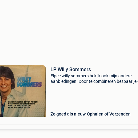
LP Willy Sommers
Elpee willy sommers bekijk ook mijn andere
aanbiedingen. Door te combineren bespaar je 
verzendkosten. Bovendien geef ik korting bij
aankoop van meerdere artikelen: 5% voor 2
artikelen 10% voor 3
Zo goed als nieuw
Ophalen of Verzenden