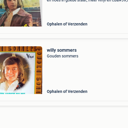
en hoes in goede staat, meer vinyl en cd&#39;s
mijn zoekertjes!
Ophalen of Verzenden
willy sommers
Gouden sommers
Ophalen of Verzenden