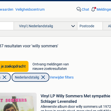
waarden
Veiligheidscentrum
Chat
Meldinge
Vinyl | Nederlandstalig
A
87 resultaten
voor 'willy sommers'
Ontvang meldingen van
 je zoekopdracht
nieuwe zoekresultaten
s
Nederlandstalig
Verwijder filters
Vinyl LP Willy Sommers Met sympathie
Schlager Levenslied
Allereerste album door willy sommers uit 1972