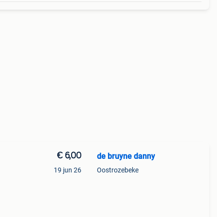
€ 6,00
de bruyne danny
19 jun 26
Oostrozebeke