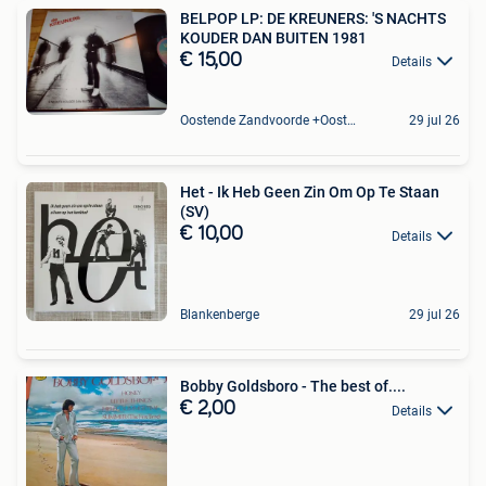
BELPOP LP: DE KREUNERS: 'S NACHTS
KOUDER DAN BUITEN 1981
€ 15,00
Details
Oostende Zandvoorde +Oostende
29 jul 26
Het - Ik Heb Geen Zin Om Op Te Staan
(SV)
€ 10,00
Details
Blankenberge
29 jul 26
Bobby Goldsboro - The best of....
€ 2,00
Details