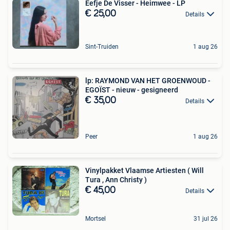
Eefje De Visser - Heimwee - LP
€ 25,00
Details
Sint-Truiden
1 aug 26
lp: RAYMOND VAN HET GROENWOUD -
EGOÏST - nieuw - gesigneerd
€ 35,00
Details
Peer
1 aug 26
Vinylpakket Vlaamse Artiesten ( Will
Tura , Ann Christy )
€ 45,00
Details
Mortsel
31 jul 26