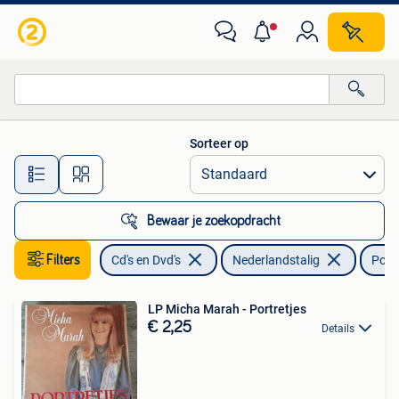
Vinyl | Nederlandstalig
Sorteer op
Alle afstanden…
Bewaar je zoekopdracht
Filters
Cd's en Dvd's
Nederlandstalig
Pop
LP Micha Marah - Portretjes
€ 2,25
Details