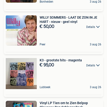
Bonheiden
3 aug 26
WILLY SOMMERS - LAAT DE ZON IN JE
HART - nieuw - geel vinyl
€ 50,00
Details
Peer
3 aug 26
K3 - grootste hits - magenta
€ 95,00
Details
Lubbeek
3 aug 26
Vinyl LP Tien om te Zien Belpop