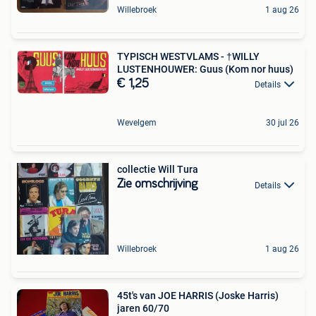
Willebroek
1 aug 26
TYPISCH WESTVLAMS - †WILLY
LUSTENHOUWER: Guus (Kom nor huus)
€ 1,25
Details
Wevelgem
30 jul 26
collectie Will Tura
Zie omschrijving
Details
Willebroek
1 aug 26
45t's van JOE HARRIS (Joske Harris)
jaren 60/70