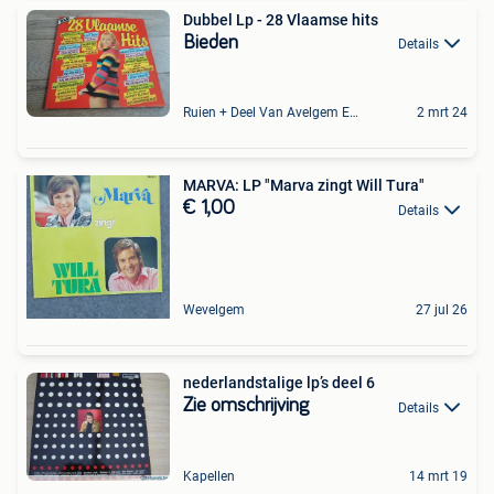
Dubbel Lp - 28 Vlaamse hits
Bieden
Details
Ruien + Deel Van Avelgem En Waarmaarde
2 mrt 24
MARVA: LP "Marva zingt Will Tura"
€ 1,00
Details
Wevelgem
27 jul 26
nederlandstalige lp’s deel 6
Zie omschrijving
Details
Kapellen
14 mrt 19