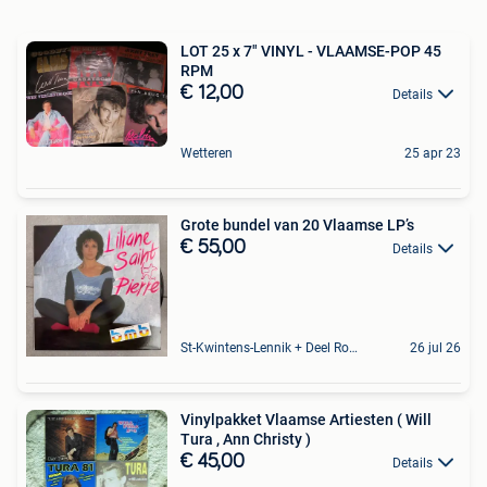
LOT 25 x 7" VINYL - VLAAMSE-POP 45
RPM
€ 12,00
Details
Wetteren
25 apr 23
Grote bundel van 20 Vlaamse LP’s
€ 55,00
Details
St-Kwintens-Lennik + Deel Roosdaal
26 jul 26
Vinylpakket Vlaamse Artiesten ( Will
Tura , Ann Christy )
€ 45,00
Details