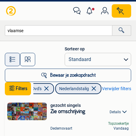
Vinyl | Nederlandstalig
Sorteer op
Alle afstanden…
Bewaar je zoekopdracht
Filters
Cd's en Dvd's
Nederlandstalig
Verwijder filters
gezocht singels
Zie omschrijving
Details
Topzoekertje
Dedemsvaart
Vandaag