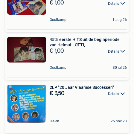
€ 1,00
Details
Oostkamp
1 aug 26
45t's eerste HITS uit de beginperiode
van Helmut LOTTI,
€ 1,00
Details
Oostkamp
30 jul 26
2LP "20 Jaar Vlaamse Successen"
€ 3,50
Details
Halen
26 nov 23