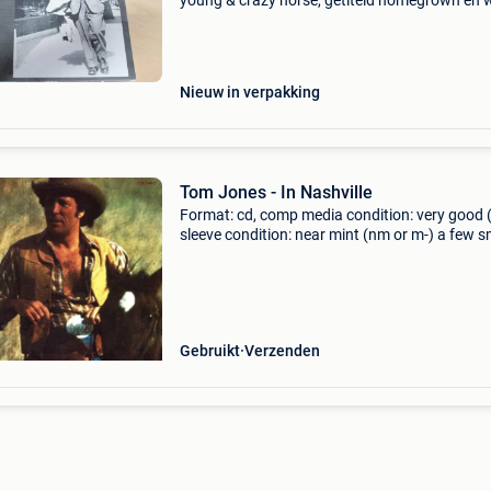
young & crazy horse, getiteld homegrown en 
record, uitgebracht in 2022 als twee items in é
onder reprise records. Titel: neil young
Nieuw in verpakking
Tom Jones - In Nashville
Format: cd, comp media condition: very good 
sleeve condition: near mint (nm or m-) a few s
scratches on the cd. Cd is a strong vg though
plays perfectly. Coming from private collection
Gebruikt
Verzenden