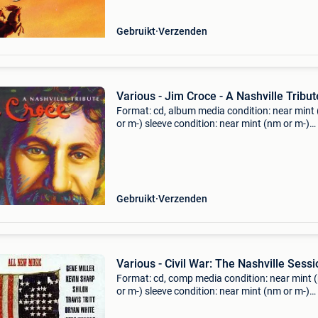
Gebruikt
Verzenden
Various - Jim Croce - A Nashville Tribut
Format: cd, album media condition: near mint
or m-) sleeve condition: near mint (nm or m-)
coming from private collection. You have war
on all our cds. They will play fine! If not you get
Gebruikt
Verzenden
Various - Civil War: The Nashville Sess
Format: cd, comp media condition: near mint 
or m-) sleeve condition: near mint (nm or m-)
coming from private collection. You have war
on all our cds. They will play fine! If not you ge