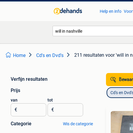
Help en info
Voor
211 resultaten
voor 'will in 
Home
Cd's en Dvd's
Verfijn resultaten
Bewaar
Prijs
Cd's en Dvd'
van
tot
€
€
Categorie
Wis de categorie