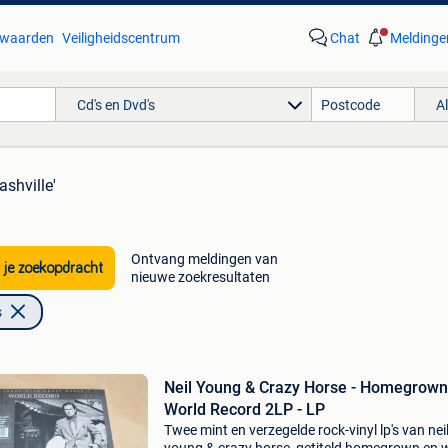
waarden
Veiligheidscentrum
Chat
Meldinge
Cd's en Dvd's
A
nashville'
Ontvang meldingen van
 je zoekopdracht
nieuwe zoekresultaten
s
Neil Young & Crazy Horse - Homegrown
World Record 2LP - LP
Twee mint en verzegelde rock-vinyl lp's van nei