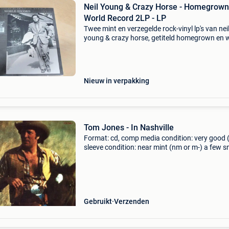
Neil Young & Crazy Horse - Homegrown
World Record 2LP - LP
Twee mint en verzegelde rock-vinyl lp's van nei
young & crazy horse, getiteld homegrown en 
record, uitgebracht in 2022 als twee items in é
onder reprise records. Titel: neil young
Nieuw in verpakking
Tom Jones - In Nashville
Format: cd, comp media condition: very good 
sleeve condition: near mint (nm or m-) a few s
scratches on the cd. Cd is a strong vg though
plays perfectly. Coming from private collection
Gebruikt
Verzenden