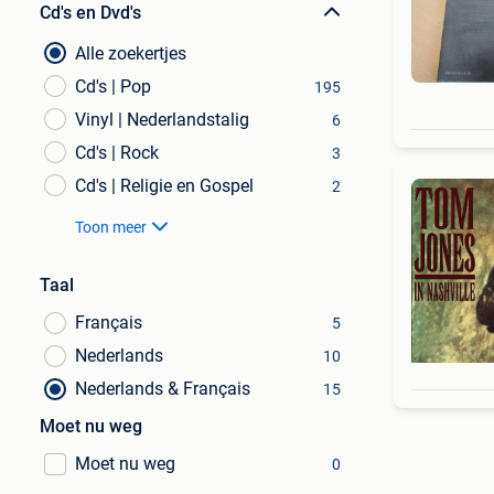
Cd's en Dvd's
Alle zoekertjes
Cd's | Pop
195
Vinyl | Nederlandstalig
6
Cd's | Rock
3
Cd's | Religie en Gospel
2
Toon meer
Taal
Français
5
Nederlands
10
Nederlands & Français
15
Moet nu weg
Moet nu weg
0