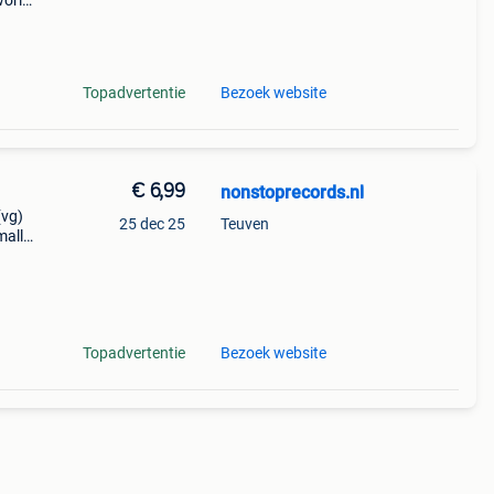
world
én lot
Topadvertentie
Bezoek website
€ 6,99
nonstoprecords.nl
(vg)
25 dec 25
Teuven
mall
 and
. Y
Topadvertentie
Bezoek website