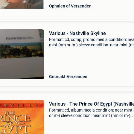
Ophalen of Verzenden
Various - Nashville Skyline
Format: cd, comp, promo media condition: ne
mint (nm or m-) sleeve condition: near mint (n
m-) coming from private collection. You have
warranty on all our cds. They will play fine! If 
you g
Gebruikt
Verzenden
Various - The Prince Of Egypt (Nashvill
Format: cd, album media condition: near mint
or m-) sleeve condition: near mint (nm or m-)
coming from private collection. You have war
on all our cds. They will play fine! If not you get