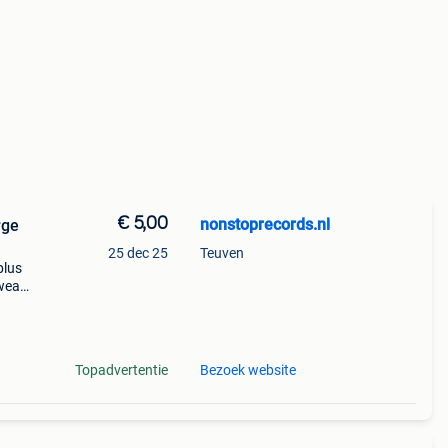
€ 5,00
nonstoprecords.nl
rge
25 dec 25
Teuven
plus
 wear
try:
Topadvertentie
Bezoek website