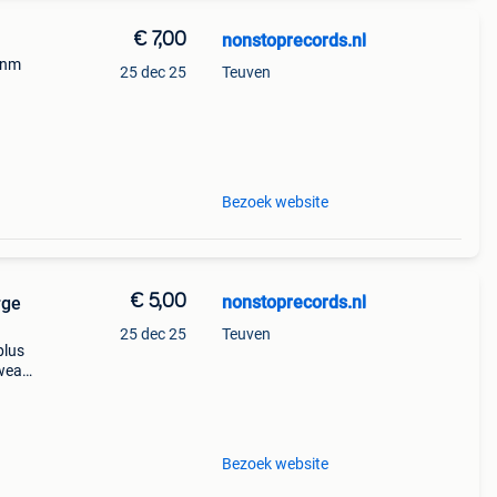
€ 7,00
nonstoprecords.nl
(nm
25 dec 25
Teuven
ranty
t a re
Bezoek website
€ 5,00
nonstoprecords.nl
rge
25 dec 25
Teuven
plus
 wear
try:
Bezoek website