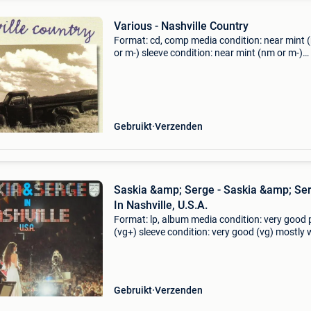
Various - Nashville Country
Format: cd, comp media condition: near mint 
or m-) sleeve condition: near mint (nm or m-)
coming from private collection. You have war
on all our cds. They will play fine! If not you ge
Gebruikt
Verzenden
Saskia &amp; Serge - Saskia &amp; Se
In Nashville, U.S.A.
Format: lp, album media condition: very good 
(vg+) sleeve condition: very good (vg) mostly
around the edges of sleeve. Label: philips coun
netherlands released: 1977 genre: folk, world,
Gebruikt
Verzenden