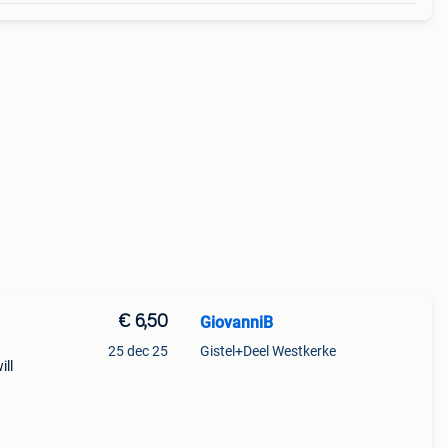
€ 6,50
GiovanniB
25 dec 25
Gistel+Deel Westkerke
ill