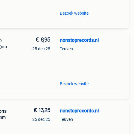
Bezoek website
€ 8,95
nonstoprecords.nl
e
 (nm
25 dec 25
Teuven
ranty
 a r
Bezoek website
€ 13,25
nonstoprecords.nl
ions
(nm
25 dec 25
Teuven
ranty
t a re