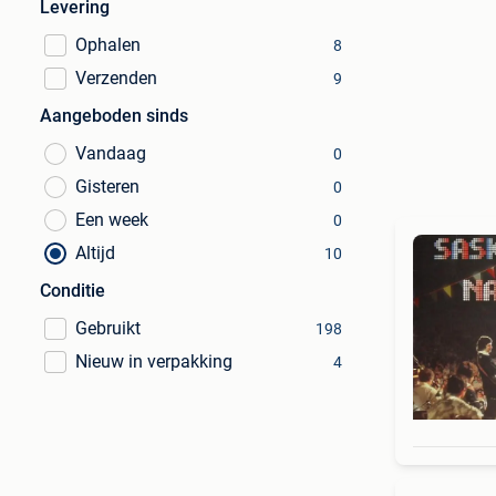
Levering
Ophalen
8
Verzenden
9
Aangeboden sinds
Vandaag
0
Gisteren
0
Een week
0
Altijd
10
Conditie
Gebruikt
198
Nieuw in verpakking
4