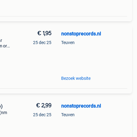
€ 1,95
nonstoprecords.nl
ar
25 dec 25
Teuven
m or
not
Bezoek website
€ 2,99
nonstoprecords.nl
e)
 (nm
25 dec 25
Teuven
ranty
 a r