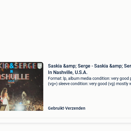
Saskia &amp; Serge - Saskia &amp; Se
In Nashville, U.S.A.
Format: lp, album media condition: very good 
(vg+) sleeve condition: very good (vg) mostly
around the edges of sleeve. Label: philips coun
netherlands released: 1977 genre: folk, world,
Gebruikt
Verzenden