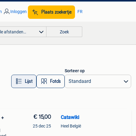
n
Inloggen
FR
Plaats zoekertje
lle afstanden…
Zoek
Sorteer op
Lijst
Foto’s
€ 15,00
Catawiki
 +
25 dec 25
Heel België
l