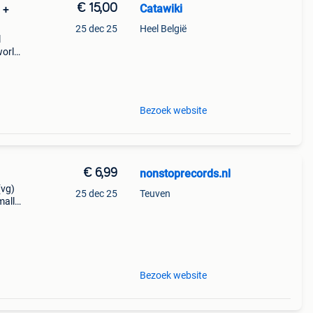
€ 15,00
Catawiki
 +
25 dec 25
Heel België
l
world
én lot
Bezoek website
€ 6,99
nonstoprecords.nl
(vg)
25 dec 25
Teuven
mall
 and
. Y
Bezoek website