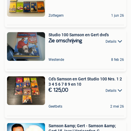
Zottegem
1 jun 26
Studio 100 Samson en Gert dvd's
Zie omschrijving
Details
Westende
8 feb 26
Cd’s Samson en Gert Studio 100 Nrs. 1 2
3 4 5 6 7 8 9 en 10
€ 125,00
Details
Geetbets
2 mei 26
Samson &amp; Gert - Samson &amp;