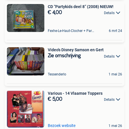
CD “Partykids deel 8” (2008) NIEUW!
€ 4,00
Details
Fexhe-Le-Haut-Clocher + Partie De Momalle
6 mrt 24
Video's Disney Samson en Gert
Zie omschrijving
Details
Tessenderlo
1 mei 26
Various - 14 Vlaamse Toppers
€ 5,00
Details
Bezoek website
1 mei 26