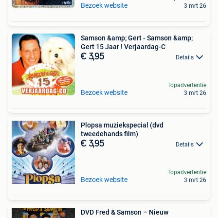
Bezoek website
3 mrt 26
Samson &amp; Gert - Samson &amp;
Gert 15 Jaar ! Verjaardag-C
€ 3,95
Details
Topadvertentie
Bezoek website
3 mrt 26
Plopsa muziekspecial (dvd
tweedehands film)
€ 3,95
Details
Topadvertentie
Bezoek website
3 mrt 26
DVD Fred & Samson – Nieuw