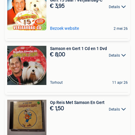
Gert 15 Jaar ! Verjaardag-C
€ 3,95
Details
Bezoek website
2 mei 26
Samson en Gert 1 Cd en 1 Dvd
€ 8,00
Details
Torhout
11 apr 26
Op Reis Met Samson En Gert
€ 1,50
Details