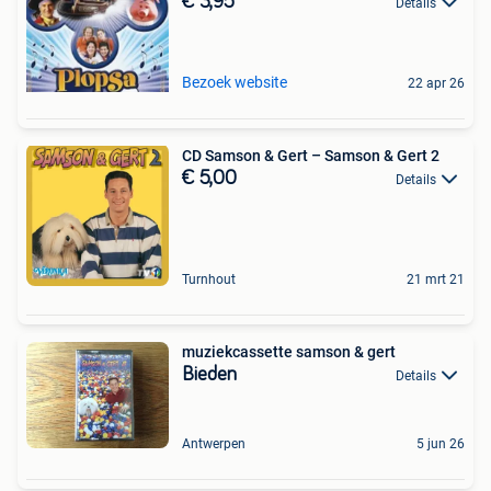
€ 3,95
Details
Bezoek website
22 apr 26
CD Samson & Gert ‎– Samson & Gert 2
€ 5,00
Details
Turnhout
21 mrt 21
muziekcassette samson & gert
Bieden
Details
Antwerpen
5 jun 26