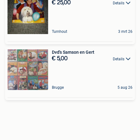
€ 25,00
Details
Turnhout
3 mrt 26
Dvd's Samson en Gert
€ 5,00
Details
Brugge
5 aug 26