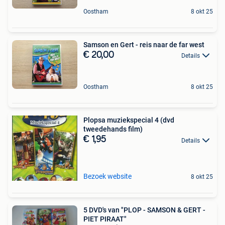
Oostham
8 okt 25
Samson en Gert - reis naar de far west
€ 20,00
Details
Oostham
8 okt 25
Plopsa muziekspecial 4 (dvd
tweedehands film)
€ 1,95
Details
Bezoek website
8 okt 25
5 DVD's van "PLOP - SAMSON & GERT -
PIET PIRAAT"