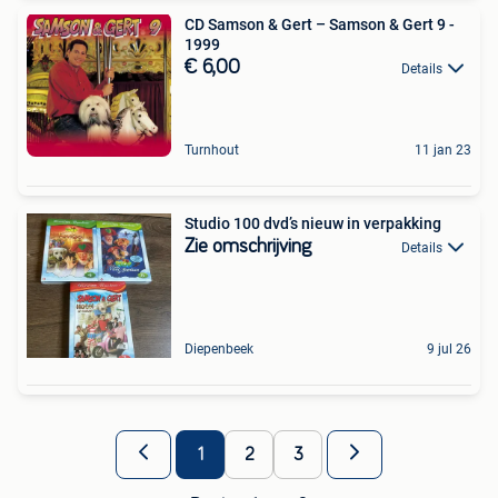
CD Samson & Gert – Samson & Gert 9 -
1999
€ 6,00
Details
Turnhout
11 jan 23
Studio 100 dvd’s nieuw in verpakking
Zie omschrijving
Details
Diepenbeek
9 jul 26
1
2
3