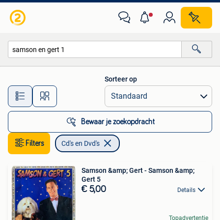
Cd's en Dvd's
Sorteer op
Alle afstanden…
Bewaar je zoekopdracht
Filters
Cd's en Dvd's
Samson &amp; Gert - Samson &amp;
Gert 5
€ 5,00
Details
Topadvertentie