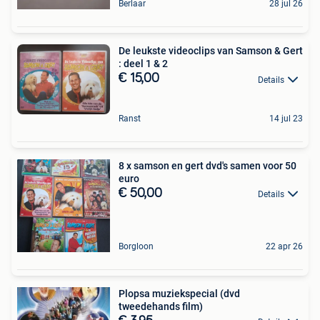
Berlaar
28 jul 26
De leukste videoclips van Samson & Gert
: deel 1 & 2
€ 15,00
Details
Ranst
14 jul 23
8 x samson en gert dvd's samen voor 50
euro
€ 50,00
Details
Borgloon
22 apr 26
Plopsa muziekspecial (dvd
tweedehands film)