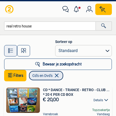
Cd's en Dvd's
Sorteer op
Alle afstanden…
Bewaar je zoekopdracht
Filters
Cd's en Dvd's
CD * DANCE - TRANCE - RETRO - CLUB ...
* 20 € PER CD BOX
€ 20,00
Details
Topzoekertje
Verrebroek
Vandaag