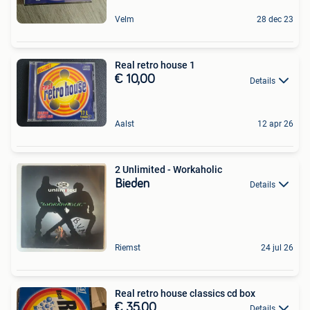
Velm
28 dec 23
Real retro house 1
€ 10,00
Details
Aalst
12 apr 26
2 Unlimited - Workaholic
Bieden
Details
Riemst
24 jul 26
Real retro house classics cd box
€ 35,00
Details