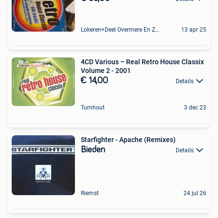
Lokeren+Deel Overmere En Zele
13 apr 25
4CD Various – Real Retro House Classix
Volume 2 - 2001
€ 14,00
Details
Turnhout
3 dec 23
Starfighter - Apache (Remixes)
Bieden
Details
Riemst
24 jul 26