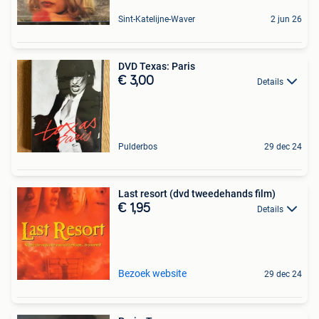
Sint-Katelijne-Waver
2 jun 26
DVD Texas: Paris
€ 3,00
Details
Pulderbos
29 dec 24
Last resort (dvd tweedehands film)
€ 1,95
Details
Bezoek website
29 dec 24