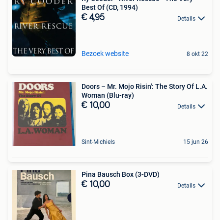
Best Of (CD, 1994)
€ 4,95
Details
Bezoek website
8 okt 22
Doors – Mr. Mojo Risin': The Story Of L.A.
Woman (Blu-ray)
€ 10,00
Details
Sint-Michiels
15 jun 26
Pina Bausch Box (3-DVD)
€ 10,00
Details