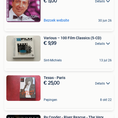
€ 5,00
Details
Bezoek website
30 jun 26
Various – 100 Film Classics (5-CD)
€ 9,99
Details
Sint-Michiels
13 jul 26
Texas - Paris
€ 25,00
Details
Pepingen
8 okt 22
Ry Cooder - River Rescue - The Very