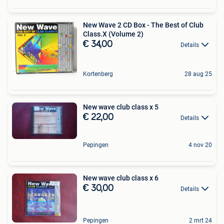
New Wave 2 CD Box - The Best of Club
Class.X (Volume 2)
€ 34,00
Details
Kortenberg
28 aug 25
New wave club class x 5
€ 22,00
Details
Pepingen
4 nov 20
New wave club class x 6
€ 30,00
Details
Pepingen
2 mrt 24