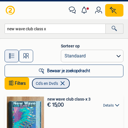
Cd's en Dvd's
Sorteer op
Alle afstanden…
Bewaar je zoekopdracht
Filters
Cd's en Dvd's
new wave club class-x 3
€ 15,00
Details