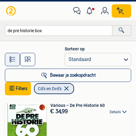
Cd's en Dvd's
Sorteer op
Alle afstanden…
Bewaar je zoekopdracht
Filters
Cd's en Dvd's
Various ‎– De Pre Historie 60
€ 34,99
Details