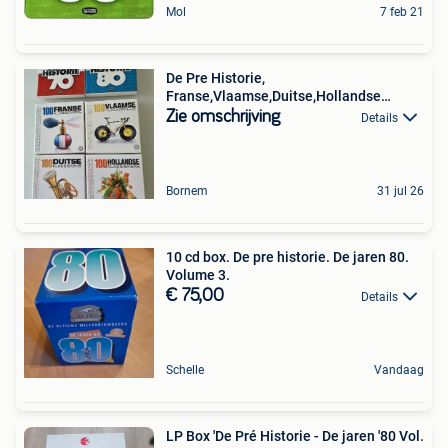
Mol
7 feb 21
De Pre Historie,
Franse,Vlaamse,Duitse,Hollandse
Klassiekers
Zie omschrijving
Details
Bornem
31 jul 26
10 cd box. De pre historie. De jaren 80.
Volume 3.
€ 75,00
Details
Schelle
Vandaag
LP Box 'De Pré Historie - De jaren '80 Vol.