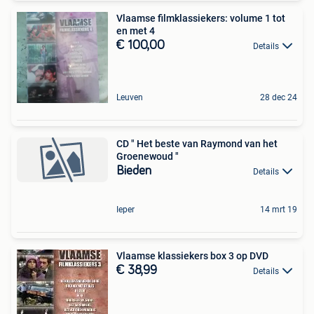
Vlaamse filmklassiekers: volume 1 tot
en met 4
€ 100,00
Details
Leuven
28 dec 24
CD " Het beste van Raymond van het
Groenewoud "
Bieden
Details
Ieper
14 mrt 19
Vlaamse klassiekers box 3 op DVD
€ 38,99
Details