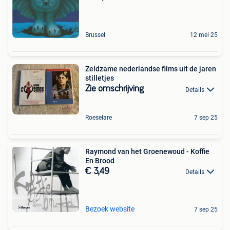
Brussel
12 mei 25
Zeldzame nederlandse films uit de jaren
stilletjes
Zie omschrijving
Details
Roeselare
7 sep 25
Raymond van het Groenewoud - Koffie
En Brood
€ 3,49
Details
Bezoek website
7 sep 25