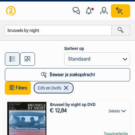
Cd's en Dvd's
Sorteer op
Alle afstanden…
Bewaar je zoekopdracht
Filters
Cd's en Dvd's
Brussel by night op DVD
€ 12,84
Details
Topadvertentie