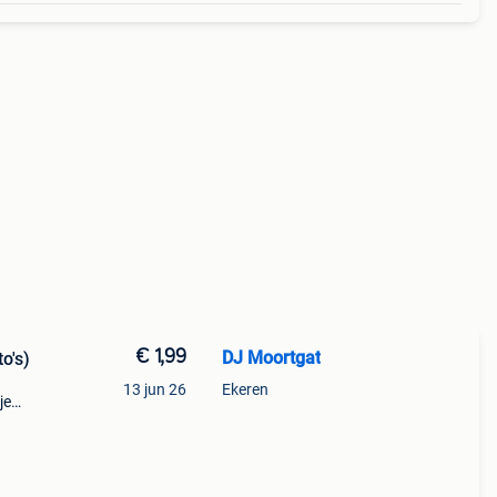
€ 1,99
DJ Moortgat
o's)
13 jun 26
Ekeren
je