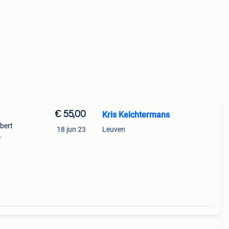
€ 55,00
Kris Kelchtermans
rbert
18 jun 23
Leuven
et in
ost