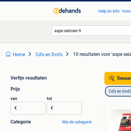
Help en info
Voor
10 resultaten
voor 'aspe sei
Home
Cd's en Dvd's
Verfijn resultaten
Bewaar
Prijs
Cd's en Dvd'
van
tot
€
€
Categorie
Wis de categorie