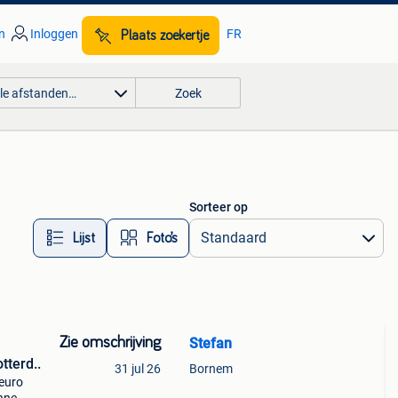
n
Inloggen
FR
Plaats zoekertje
lle afstanden…
Zoek
Sorteer op
Lijst
Foto’s
Zie omschrijving
Stefan
tterd..
31 jul 26
Bornem
 euro