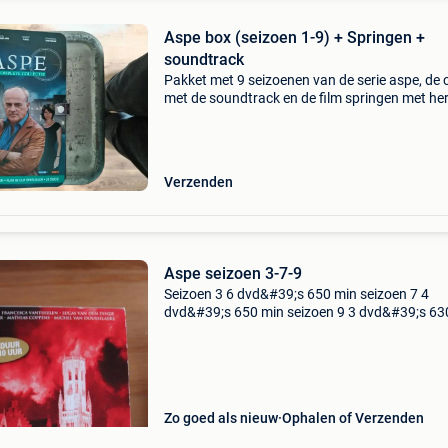
Aspe box (seizoen 1-9) + Springen +
soundtrack
Pakket met 9 seizoenen van de serie aspe, de 
met de soundtrack en de film springen met he
flack. Enkel als geheel te koop. In zeer goede s
(Inclusief verzendingskosten. Indien u niet in b
Verzenden
Aspe seizoen 3-7-9
Seizoen 3 6 dvd&#39;s 650 min seizoen 7 4
dvd&#39;s 650 min seizoen 9 3 dvd&#39;s 63
ook apart te koop a 12 euro/seizoen ! Zie ook 
zoekertjes, nog meer dan 550 series!
Zo goed als nieuw
Ophalen of Verzenden