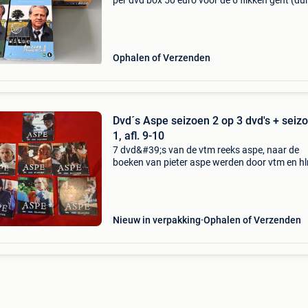
per dvd box 50 euro voor de 6 flikken gent (d
boxen) seizoen 3,4,5,6,7,9 10 euro per dvd bo
(grote dvd boxen) seizoen 1 deel 1 , 1 deel 2 ,
Ophalen of Verzenden
Dvd´s Aspe seizoen 2 op 3 dvd's + seiz
1, afl. 9-10
7 dvd&#39;s van de vtm reeks aspe, naar de
boeken van pieter aspe werden door vtm en hl
een speciale box uitgegeven met spaaractie ik
verkoop de 3 dvd&#39;s met de 13 aflevering
van seiz
Nieuw in verpakking
Ophalen of Verzenden