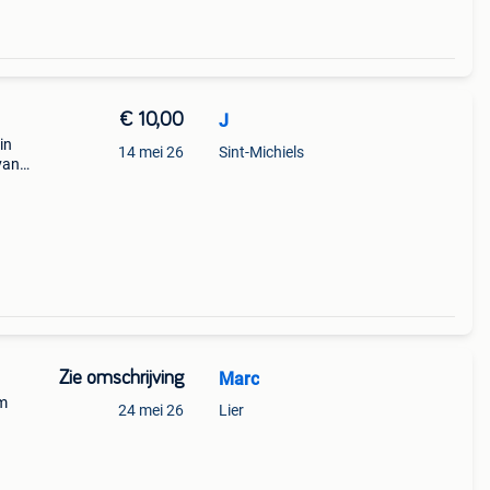
€ 10,00
J
in
14 mei 26
Sint-Michiels
van
het
d.
Zie omschrijving
Marc
am
24 mei 26
Lier
€