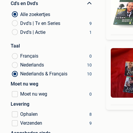
Cd's en Dvd's
Alle zoekertjes
Dvd's | Tv en Series
9
Dvd's | Actie
1
Taal
Français
0
Nederlands
10
Nederlands & Français
10
Moet nu weg
Moet nu weg
0
Levering
Ophalen
8
Verzenden
9