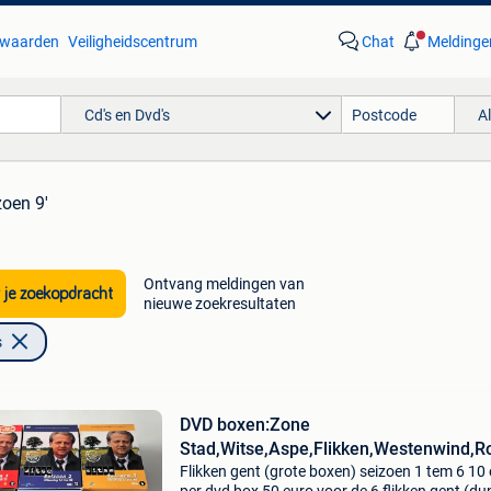
waarden
Veiligheidscentrum
Chat
Meldinge
Cd's en Dvd's
A
zoen 9'
Ontvang meldingen van
 je zoekopdracht
nieuwe zoekresultaten
s
DVD boxen:Zone
Stad,Witse,Aspe,Flikken,Westenwind,Ro
Flikken gent (grote boxen) seizoen 1 tem 6 10