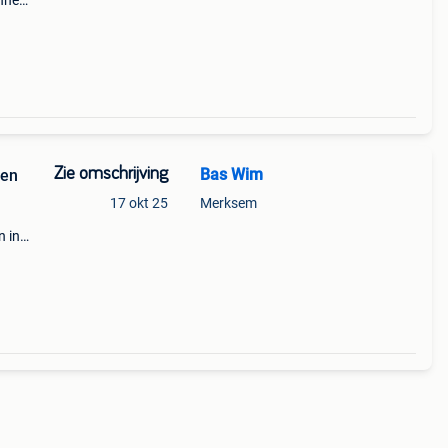
unne
x aspe
Zie omschrijving
Bas Wim
oen
17 okt 25
Merksem
n in
en