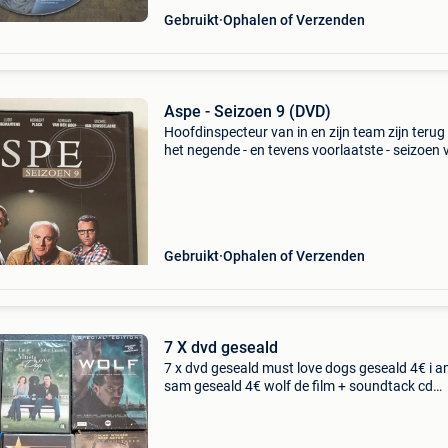
Gebruikt
Ophalen of Verzenden
Aspe - Seizoen 9 (DVD)
Hoofdinspecteur van in en zijn team zijn terug 
het negende - en tevens voorlaatste - seizoen 
deze populaire politieserie en nog steeds met 
prachtige decor van brugge op de achtergron
Meed
Gebruikt
Ophalen of Verzenden
7 X dvd geseald
7 x dvd geseald must love dogs geseald 4€ i 
sam geseald 4€ wolf de film + soundtack cd
geseald 2€ the lost king of scotland geseald 2
alias love hurts jan verheyen geseald 2&eu