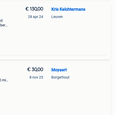
€ 130,00
Kris Kelchtermans
28 apr 24
Leuven
cd
rbert
taat.
€ 30,00
Moyaert
8 nov 25
Borgerhout
0 min
mijn