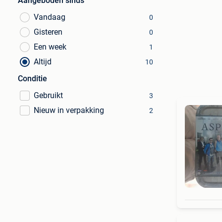
Aangeboden sinds
Vandaag
0
Gisteren
0
Een week
1
Altijd
10
Conditie
Gebruikt
3
Nieuw in verpakking
2