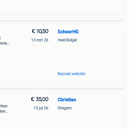
€ 10,50
ScheerHG
t
13 mrt 26
Heel België
innen
Bezoek website
€ 35,00
Christian
ction
15 jul 26
Otegem
sions