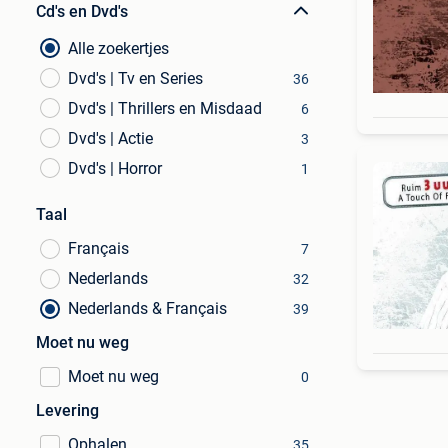
Cd's en Dvd's
Alle zoekertjes
Dvd's | Tv en Series
36
Dvd's | Thrillers en Misdaad
6
Dvd's | Actie
3
Dvd's | Horror
1
Taal
Français
7
Nederlands
32
Nederlands & Français
39
Moet nu weg
Moet nu weg
0
Levering
Ophalen
35