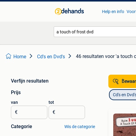
Help en info
Voor
46 resultaten
voor 'a touch o
Home
Cd's en Dvd's
Verfijn resultaten
Bewaar
Prijs
Cd's en Dvd'
van
tot
€
€
Categorie
Wis de categorie