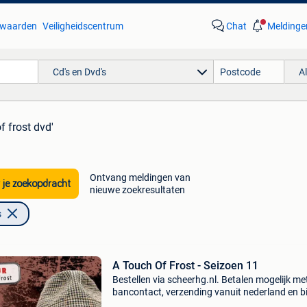
waarden
Veiligheidscentrum
Chat
Meldinge
Cd's en Dvd's
A
f frost dvd'
Ontvang meldingen van
 je zoekopdracht
nieuwe zoekresultaten
s
A Touch Of Frost - Seizoen 11
Bestellen via scheerhg.nl. Betalen mogelijk me
bancontact, verzending vanuit nederland en b
2 - 3 werkdagen thuisbezorgd in belgië.