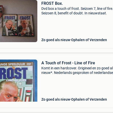
FROST Box.
Dvd box a touch of frost. Seizoen 7, line of fire
Seizoen 8, benefit of doubt. In nieuwstaat.
Zo goed als nieuw
Ophalen of Verzenden
A Touch of Frost - Line of Fire
Komt in een hardcover. Origineel en zo goed al
nieuw*. Nederlands gesproken of nederlandse
ondertiteling. Voor meer dvd&#39;s kunt u kij
mijn andere advertenties. Combineren scheelt
verzendkos
Zo goed als nieuw
Ophalen of Verzenden