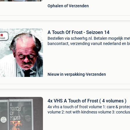
Ophalen of Verzenden
A Touch Of Frost - Seizoen 14
Bestellen via scheerhg.nl. Betalen mogelijk me
bancontact, verzending vanuit nederland en b
2 - 3 werkdagen thuisbezorgd in belgië.
Nieuw in verpakking
Verzenden
4x VHS A Touch of Frost ( 4 volumes )
4x vhs a touch of frost volume 1: care & prote
volume 2: not with kindness volume 3: conclu
volume 4 minority of one