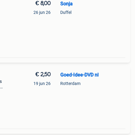
€ 8,00
Sonja
.
26 jun 26
Duffel
€ 2,50
Goed-Idee-DVD nl
s
19 jun 26
Rotterdam
ken