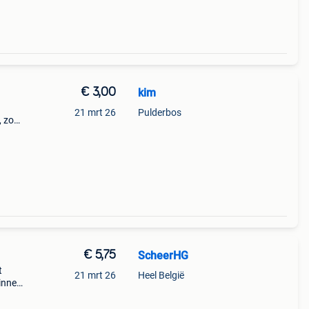
€ 3,00
kim
21 mrt 26
Pulderbos
, zo
€ 5,75
ScheerHG
t
21 mrt 26
Heel België
innen