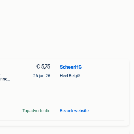
€ 5,75
ScheerHG
t
26 jun 26
Heel België
innen
Topadvertentie
Bezoek website