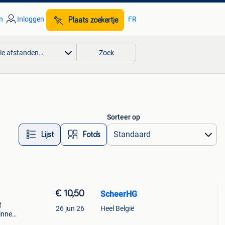
n
Inloggen
FR
Plaats zoekertje
lle afstanden…
Zoek
Sorteer op
Lijst
Foto’s
€ 10,50
ScheerHG
t
26 jun 26
Heel België
innen