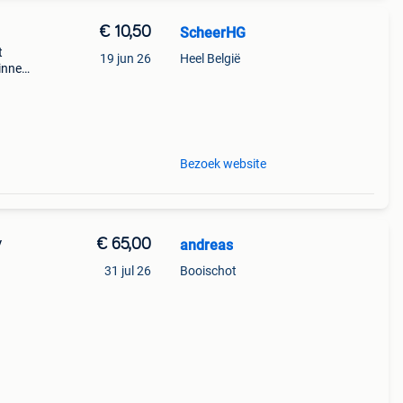
€ 10,50
ScheerHG
t
19 jun 26
Heel België
innen
Bezoek website
€ 65,00
andreas
/
31 jul 26
Booischot