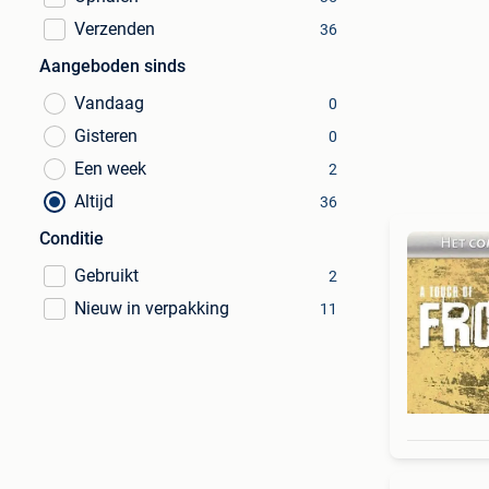
Verzenden
36
Aangeboden sinds
Vandaag
0
Gisteren
0
Een week
2
Altijd
36
Conditie
Gebruikt
2
Nieuw in verpakking
11