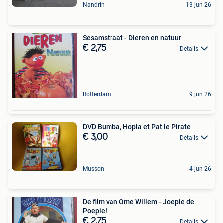
Nandrin
13 jun 26
Sesamstraat - Dieren en natuur
€ 2,75
Details
Rotterdam
9 jun 26
DVD Bumba, Hopla et Pat le Pirate
€ 3,00
Details
Musson
4 jun 26
De film van Ome Willem - Joepie de
Poepie!
€ 2,75
Details