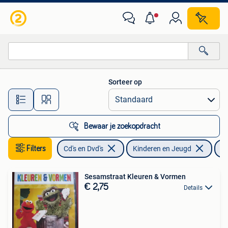
Dvd's | Kinderen en Jeugd
Sorteer op
Alle afstanden…
Bewaar je zoekopdracht
Filters
Cd's en Dvd's
Kinderen en Jeugd
Ed
Sesamstraat Kleuren & Vormen
€ 2,75
Details