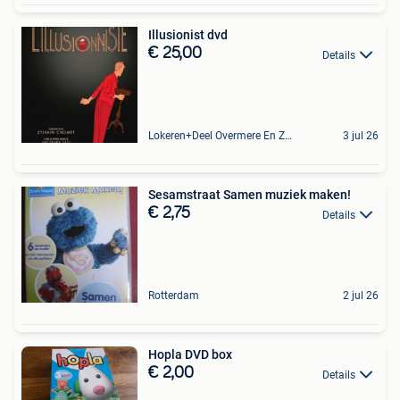
Illusionist dvd
€ 25,00
Details
Lokeren+Deel Overmere En Zele
3 jul 26
Sesamstraat Samen muziek maken!
€ 2,75
Details
Rotterdam
2 jul 26
Hopla DVD box
€ 2,00
Details