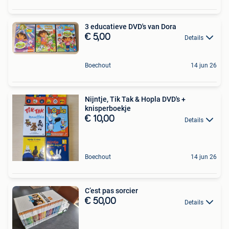
3 educatieve DVD's van Dora
€ 5,00
Details
Boechout
14 jun 26
Nijntje, Tik Tak & Hopla DVD's +
knisperboekje
€ 10,00
Details
Boechout
14 jun 26
C’est pas sorcier
€ 50,00
Details