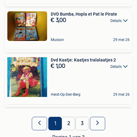
DVD Bumba, Hopla et Pat le Pirate
€ 3,00
Details
Musson
29 mei 26
Dvd Kaatje: Kaatjes tralalaatjes 2
€ 1,00
Details
Heist-Op-Den-Berg
29 mei 26
1
2
3