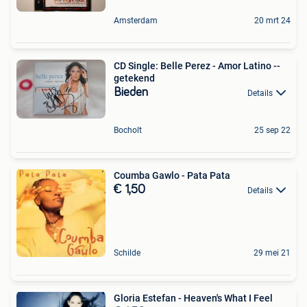
Amsterdam
20 mrt 24
CD Single: Belle Perez - Amor Latino --
getekend
Bieden
Details
Bocholt
25 sep 22
Coumba Gawlo - Pata Pata
€ 1,50
Details
Schilde
29 mei 21
Gloria Estefan - Heaven's What I Feel