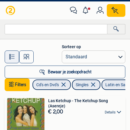
Cd Singles
Sorteer op
Alle afstanden…
Bewaar je zoekopdracht
Filters
Cd's en Dvd's
Singles
Latin en Sals
Las Ketchup - The Ketchup Song
(Asereje)
€ 2,00
Details