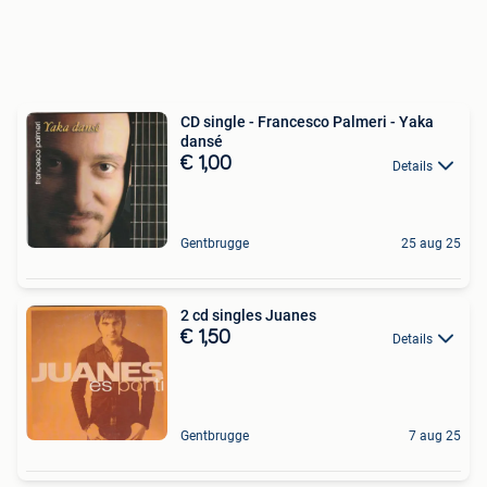
CD single - Francesco Palmeri - Yaka
dansé
€ 1,00
Details
Gentbrugge
25 aug 25
2 cd singles Juanes
€ 1,50
Details
Gentbrugge
7 aug 25