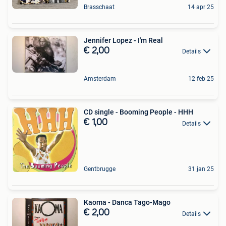
Brasschaat
14 apr 25
Jennifer Lopez - I'm Real
€ 2,00
Details
Amsterdam
12 feb 25
CD single - Booming People - HHH
€ 1,00
Details
Gentbrugge
31 jan 25
Kaoma - Danca Tago-Mago
€ 2,00
Details