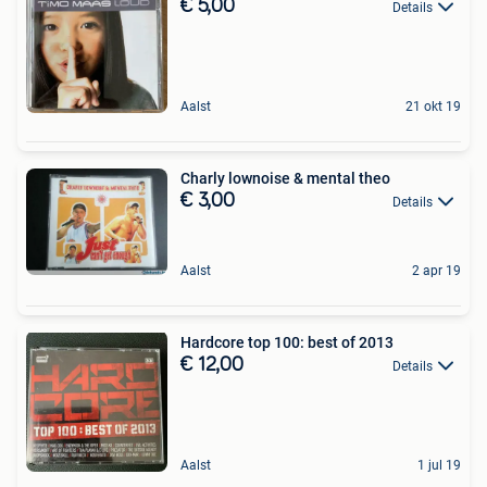
€ 5,00
Details
Aalst
21 okt 19
Charly lownoise & mental theo
€ 3,00
Details
Aalst
2 apr 19
Hardcore top 100: best of 2013
€ 12,00
Details
Aalst
1 jul 19