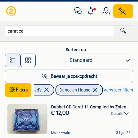
Cd's | Dance en House
Sorteer op
Alle afstanden…
Bewaar je zoekopdracht
Filters
Cd's en Dvd's
Dance en House
Verwijder filters
Dubbel CD Carat 11 Compiled by Zolex
€ 12,00
Details
Munkzwalm
31 jul 26