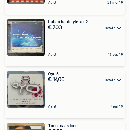
Aalst
21 mei 19
Italian hardstyle vol 2
€ 7,00
Details
Aalst
16 sep 19
Oyo 8
€ 14,00
Details
Aalst
7 jun 19
Timo maas loud