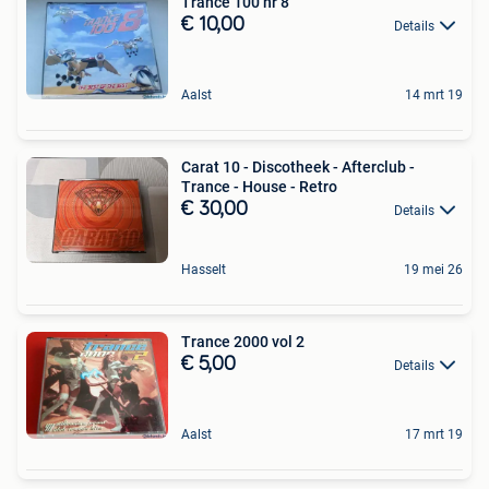
Trance 100 nr 8
€ 10,00
Details
Aalst
14 mrt 19
Carat 10 - Discotheek - Afterclub -
Trance - House - Retro
€ 30,00
Details
Hasselt
19 mei 26
Trance 2000 vol 2
€ 5,00
Details
Aalst
17 mrt 19