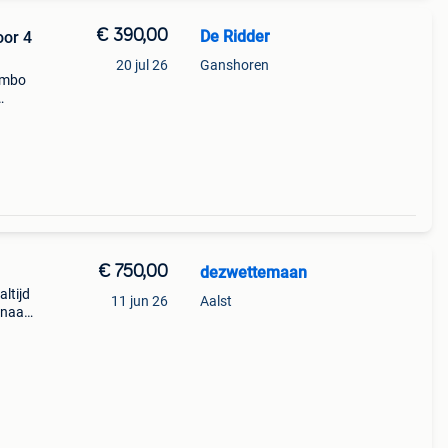
€ 390,00
De Ridder
oor 4
20 jul 26
Ganshoren
mambo
• een
€ 750,00
dezwettemaan
ltijd
11 jun 26
Aalst
 naar
h