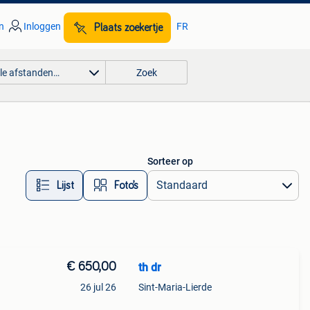
n
Inloggen
FR
Plaats zoekertje
lle afstanden…
Zoek
Sorteer op
Lijst
Foto’s
€ 650,00
th dr
26 jul 26
Sint-Maria-Lierde