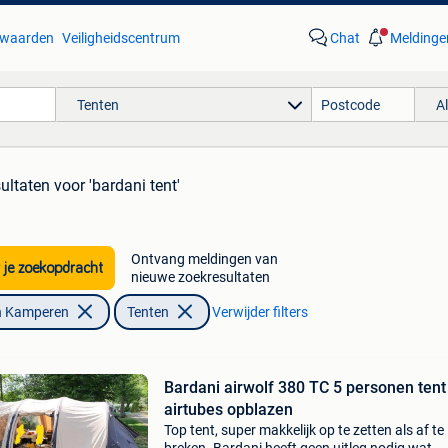
waarden
Veiligheidscentrum
Chat
Meldinge
Tenten
A
sultaten
voor 'bardani tent'
Ontvang meldingen van
 je zoekopdracht
nieuwe zoekresultaten
n Kamperen
Tenten
Verwijder filters
Bardani airwolf 380 TC 5 personen tent
airtubes opblazen
Top tent, super makkelijk op te zetten als af te