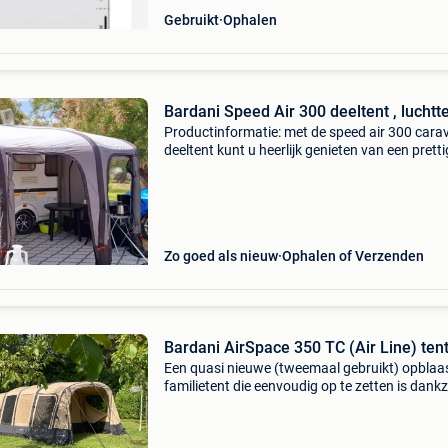
Gebruikt
Ophalen
Bardani Speed Air 300 deeltent , luchtt
Productinformatie: met de speed air 300 cara
deeltent kunt u heerlijk genieten van een prett
vakantie door de voordelen die de voortent bi
Praktische eigenschappen de bardani voorten
heef
Zo goed als nieuw
Ophalen of Verzenden
Bardani AirSpace 350 TC (Air Line) ten
Een quasi nieuwe (tweemaal gebruikt) opblaa
familietent die eenvoudig op te zetten is dankz
frame van opblaasbare luchtslagen, wat
ongekende stabiliteit biedt. De tent heeft een 
binne