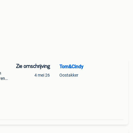
Zie omschrijving
Tom&Cindy
n
4 mei 26
Oostakker
ren
t
50 x