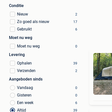
Conditie
Nieuw
2
Zo goed als nieuw
17
Gebruikt
6
Moet nu weg
Moet nu weg
0
Levering
Ophalen
39
Verzenden
2
Aangeboden sinds
Vandaag
0
Gisteren
0
Een week
6
Altijd
39