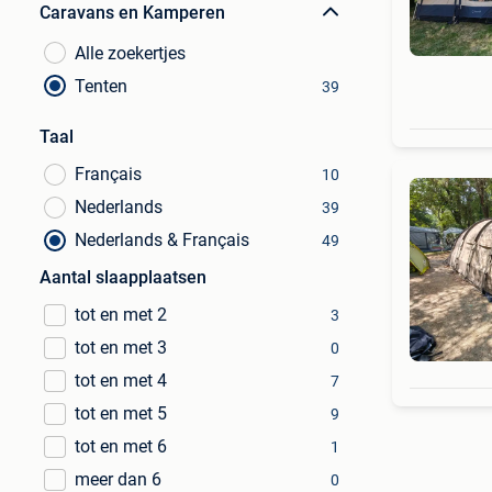
Caravans en Kamperen
Alle zoekertjes
Tenten
39
Taal
Français
10
Nederlands
39
Nederlands & Français
49
Aantal slaapplaatsen
tot en met 2
3
tot en met 3
0
tot en met 4
7
tot en met 5
9
tot en met 6
1
meer dan 6
0