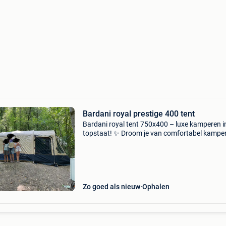
Bardani royal prestige 400 tent
Bardani royal tent 750x400 – luxe kamperen i
topstaat! ✨ Droom je van comfortabel kampe
met veel ruimte? Dan is deze bardani royal ten
precies wat je zoekt! Deze ruime gezinstent (7
400 cm) w
Zo goed als nieuw
Ophalen