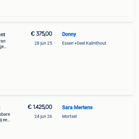
€ 375,00
Donny
ent
van
28 jun 25
Essen +Deel Kalmthout
ige
edt.
t
€ 1.425,00
Sara Mertens
t
sbare
24 jun 26
Mortsel
ij een
grote