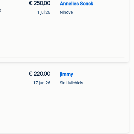
€ 250,00
Annelies Sonck
o
1 jul 26
Ninove
€ 220,00
jimmy
17 jun 26
Sint-Michiels