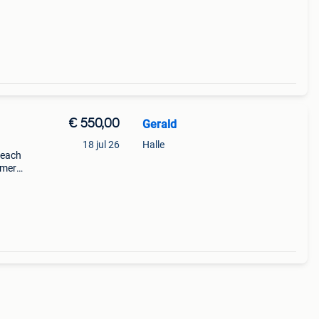
€ 550,00
Gerald
18 jul 26
Halle
beach
amers
t is