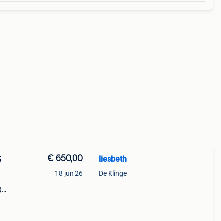
€ 650,00
liesbeth
5
18 jun 26
De Klinge
)
om
te