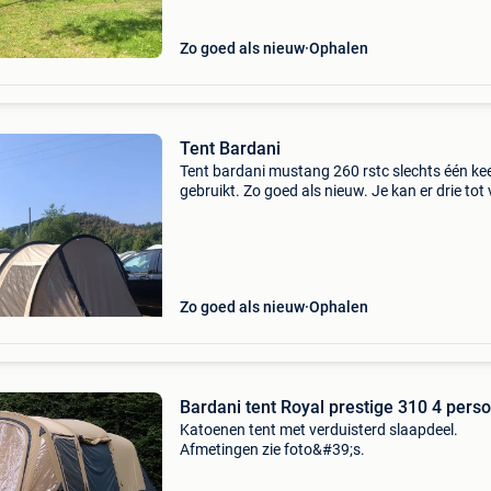
Zo goed als nieuw
Ophalen
Tent Bardani
Tent bardani mustang 260 rstc slechts één ke
gebruikt. Zo goed als nieuw. Je kan er drie tot 
personen in te slaap leggen. Slaaptent is black
Nieuwprijs €780.
Zo goed als nieuw
Ophalen
Bardani tent Royal prestige 310 4 pers
Katoenen tent met verduisterd slaapdeel.
Afmetingen zie foto&#39;s.