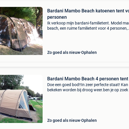
Bardani Mambo Beach katoenen tent v
personen
Ik verkoop mijn bardani-familietent. Model 
beach, een ruime familietent voor 4 personen,
comfortabel en van hoge kwaliteit. Het heeft: 
grote slaapcabine die door een muur met
ritssluiting
Zo goed als nieuw
Ophalen
Bardani Mambo Beach 4 personen tent
Doe een goed bod!!In zeer perfecte staat! Kan a
bekeken worden bij droog weer.ben je op zoek
een ruime, comfortabele en kwalitatieve
familietent? Dan is deze bardani mambo beac
4pers-tent i
Zo goed als nieuw
Ophalen