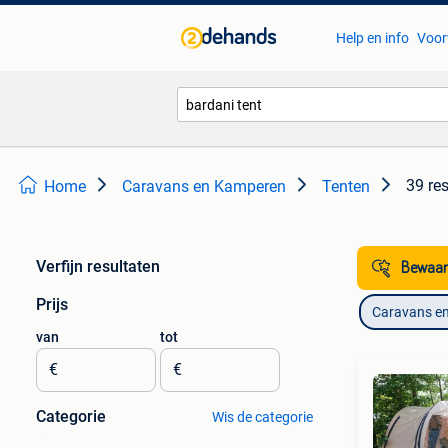
Help en info
Voor
39 re
Home
Caravans en Kamperen
Tenten
Verfijn resultaten
Bewaar
Prijs
Caravans e
van
tot
€
€
Categorie
Wis de categorie