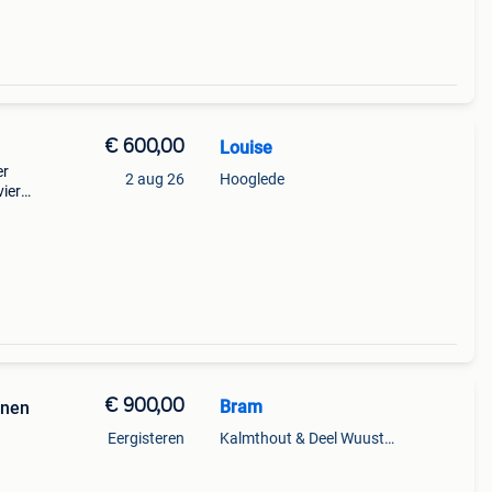
€ 600,00
Louise
er
2 aug 26
Hooglede
vier
 out.
€ 900,00
Bram
onen
Eergisteren
Kalmthout & Deel Wuustwezel