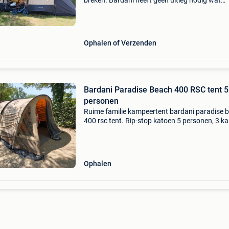
breken. Bardani heeft geen uitleg nodig wat
kwaliteit betreft, tent kan nog jaren mee.
Ophalen of Verzenden
Bardani Paradise Beach 400 RSC tent 5
personen
Ruime familie kampeertent bardani paradise 
400 rsc tent. Rip-stop katoen 5 personen, 3 k
2 vakanties gebruikt, 5 weken in totaal de staa
goed maar gebruikt aangekocht voor €1600
Ophalen