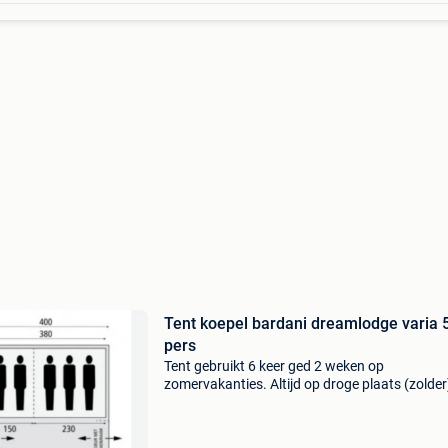
Tent koepel bardani dreamlodge varia 
pers
Tent gebruikt 6 keer ged 2 weken op
zomervakanties. Altijd op droge plaats (zolder
opgeborgen. In perfecte staat. Mogelijkheid 
kampeerspullen ( kastjes, stoelen, tafel … ) bij 
kopen.