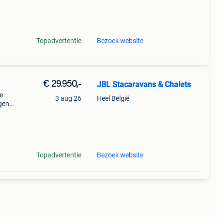
eze
Topadvertentie
Bezoek website
€ 29.950,-
JBL Stacaravans & Chalets
e
3 aug 26
Heel België
gen?
n
nnen
Topadvertentie
Bezoek website