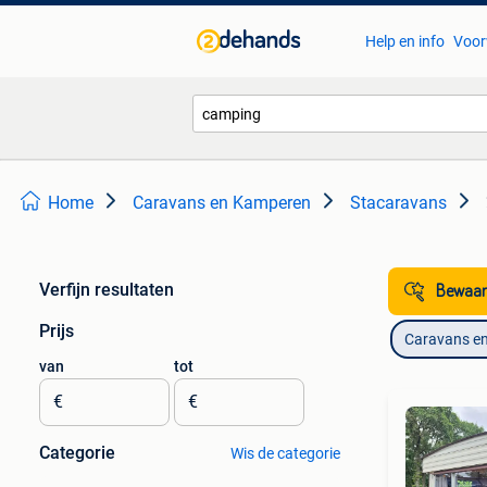
Help en info
Voor
Home
Caravans en Kamperen
Stacaravans
Verfijn resultaten
Bewaar
Prijs
Caravans e
van
tot
€
€
Categorie
Wis de categorie