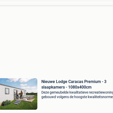
Nieuwe Lodge Caracas Premium - 3
slaapkamers - 1080x400cm
Deze gemeubelde kwalitatieve recreatiewoning
gebouwd volgens de hoogste kwaliteitsnorme
combineert comfort, duurzaamheid en een stijl
afwerking. Elk detail is ontworpen om jarenla
zorgel