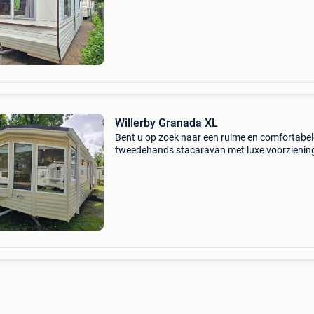
praktische indeling en complete inrichting is d
stacaravan i
Willerby Granada XL
Bent u op zoek naar een ruime en comfortabel
tweedehands stacaravan met luxe voorzienin
Deze prachtige willerby granada xl stacarava
biedt alles wat u nodig heeft voor een ontspa
verblijf en