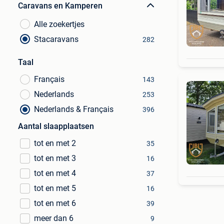
Caravans en Kamperen
Alle zoekertjes
Stacaravans
282
Taal
Français
143
Nederlands
253
Nederlands & Français
396
Aantal slaapplaatsen
tot en met 2
35
tot en met 3
16
tot en met 4
37
tot en met 5
16
tot en met 6
39
meer dan 6
9