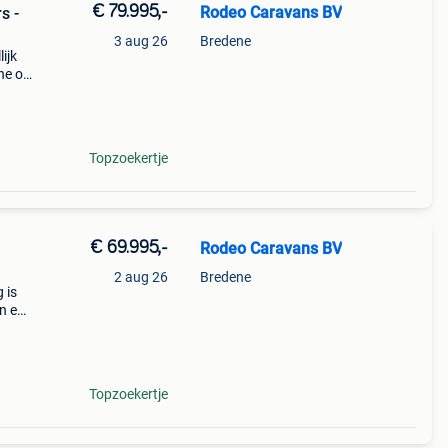
€ 79.995,-
Rodeo Caravans BV
s -
3 aug 26
Bredene
ijk
ne op
oals
k.voor
Topzoekertje
€ 69.995,-
Rodeo Caravans BV
2 aug 26
Bredene
 is
n en
volle
ng
Topzoekertje