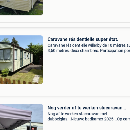
Caravane résidentielle super état.
Caravane résidentielle willerby de 10 mètres s
3,60 metres, deux chambres. Participation pos
au frais de transport totalement équipées et é
nickel. Salon avec fauteuils électriques, poêle 
Nog verder af te werken stacaravan...
Nog af te werken stacaravan met
dubbelglas...Nieuwe badkamer 2025...Op ca
veronique...Vaarstraat 8...1910
Kampenhout...Ideale ligging tussen mechelen