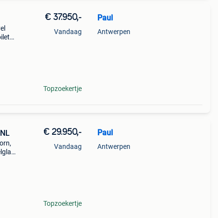
€ 37.950,-
Paul
el
Vandaag
Antwerpen
ilet
ras
ustig
Topzoekertje
€ 29.950,-
Paul
 NL
orn,
Vandaag
Antwerpen
lglas
le
strate
Topzoekertje