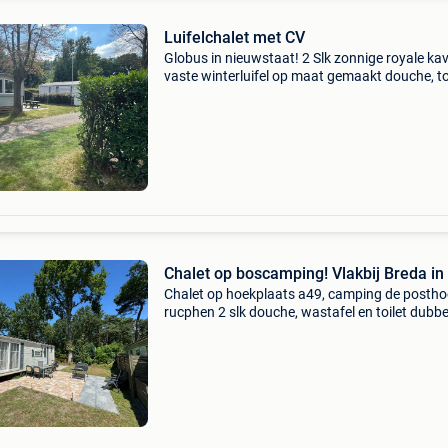
Luifelchalet met CV
Globus in nieuwstaat! 2 Slk zonnige royale kav
vaste winterluifel op maat gemaakt douche, to
en wastafel royale keuken eethoek rondzit ter
gelegd autoplaats zonnige kampeerplaats in r
la
Chalet op boscamping! Vlakbij Breda in
Chalet op hoekplaats a49, camping de postho
rucphen 2 slk douche, wastafel en toilet dubbe
met kunststof kozijnen royale keuken sfeervol
living met schuifpui nieuw terras gelegd door 