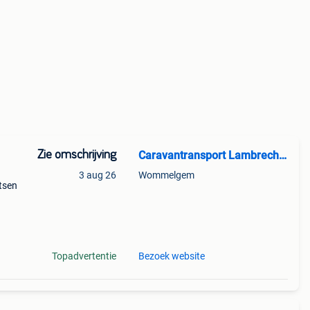
Zie omschrijving
Caravantransport Lambrechts Koen BV
3 aug 26
Wommelgem
atsen
etten
ouse
Topadvertentie
Bezoek website