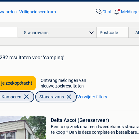
waarden
Veiligheidscentrum
Chat
Meldinge
Stacaravans
A
282 resultaten
voor 'camping'
Ontvang meldingen van
 je zoekopdracht
nieuwe zoekresultaten
n Kamperen
Stacaravans
Verwijder filters
Delta Ascot (Gereserveer)
Bent u op zoek naar een tweedehands stacar
te koop ? Dan is deze complete en betaalbare
stacaravan een uitstekende keuze. Dankzij de