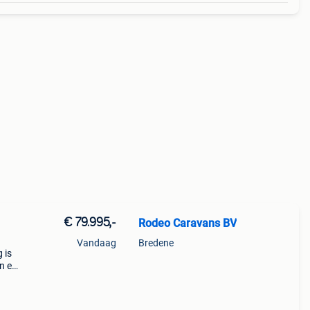
€ 79.995,-
Rodeo Caravans BV
Vandaag
Bredene
 is
n en
volle
ng