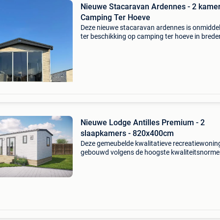
Nieuwe Stacaravan Ardennes - 2 kamer
Camping Ter Hoeve
Deze nieuwe stacaravan ardennes is onmiddell
ter beschikking op camping ter hoeve in brede
een nagelnieuwe betonsokkel, met ombouw z
afgebeeld met airco. Bezoek altijd op afspraa
vra
Nieuwe Lodge Antilles Premium - 2
slaapkamers - 820x400cm
Deze gemeubelde kwalitatieve recreatiewoning
gebouwd volgens de hoogste kwaliteitsnorme
combineert comfort, duurzaamheid en een stijl
afwerking. Elk detail is ontworpen om jarenla
zorgel