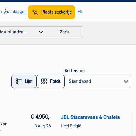
n
Inloggen
FR
Plaats zoekertje
lle afstanden…
Zoek
Sorteer op
Lijst
Foto’s
€ 4.950,-
JBL Stacaravans & Chalets
avan
3 aug 26
Heel België