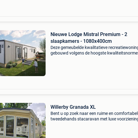
Nieuwe Lodge Mistral Premium - 2
slaapkamers - 1080x400cm
Deze gemeubelde kwalitatieve recreatiewoning
gebouwd volgens de hoogste kwaliteitsnorme
combineert comfort, duurzaamheid en een stijl
afwerking. Elk detail is ontworpen om jarenla
zorgel
Willerby Granada XL
Bent u op zoek naar een ruime en comfortabel
tweedehands stacaravan met luxe voorzienin
Deze prachtige willerby granada xl stacarava
biedt alles wat u nodig heeft voor een ontspa
verblijf en