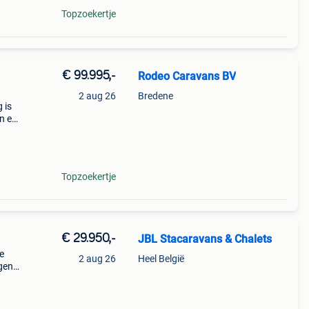
Topzoekertje
€ 99.995,-
Rodeo Caravans BV
2 aug 26
Bredene
 is
n en
volle
ng
Topzoekertje
€ 29.950,-
JBL Stacaravans & Chalets
e
2 aug 26
Heel België
gen?
n
nnen