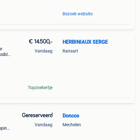
Bezoek website
€ 14.500,-
HERBINIAUX SERGE
ur
Vandaag
Ransart
sible
tat
au
Topzoekertje
Gereserveerd
Doncos
Vandaag
Mechelen
mping
 en