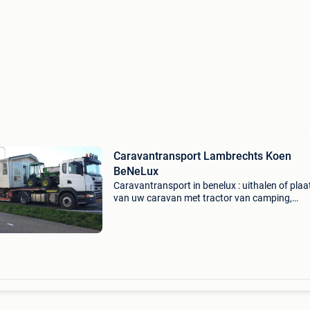
Caravantransport Lambrechts Koen
BeNeLux
Caravantransport in benelux : uithalen of pla
van uw caravan met tractor van camping,
buitenverblijf of privaat terrein. ( Stabielpas z
van je caravan op eenvoudige vraag ). Tiny h
trans