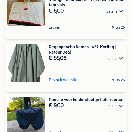
festivals
€ 5,00
Details
Leuven
9 jun 26
Regenponcho Dames | 62% Korting |
Retour Deal
€ 56,06
Details
Bezoek website
9 jun 26
Poncho voor kinderstoeltje fiets vooraan
€ 9,00
Details