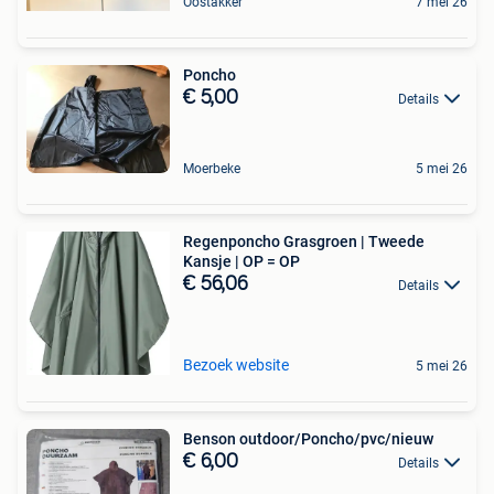
Oostakker
7 mei 26
Poncho
€ 5,00
Details
Moerbeke
5 mei 26
Regenponcho Grasgroen | Tweede
Kansje | OP = OP
€ 56,06
Details
Bezoek website
5 mei 26
Benson outdoor/Poncho/pvc/nieuw
€ 6,00
Details