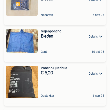
Nazareth
5 nov 25
regenponcho
Bieden
Details
Gent
10 okt 25
Poncho Quechua
€ 5,00
Details
Oostakker
6 sep 25