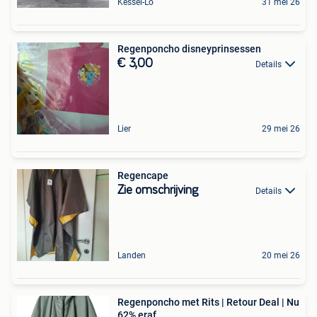
Kessel-Lo
31 mei 26
Regenponcho disneyprinsessen
€ 3,00
Details
Lier
29 mei 26
Regencape
Zie omschrijving
Details
Landen
20 mei 26
Regenponcho met Rits | Retour Deal | Nu
62% eraf