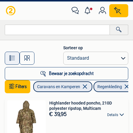
Regenkleding
Sorteer op
Alle afstanden…
Bewaar je zoekopdracht
Filters
Caravans en Kamperen
Regenkleding
Highlander hooded poncho, 210D
polyester ripstop, Multicam
€ 39,95
Details