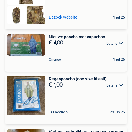
Bezoek website
1 jul 26
Nieuwe poncho met capuchon
€ 4,00
Details
Crisnee
1 jul 26
Regenponcho (one size fits all)
€ 1,00
Details
Tessenderlo
23 jun 26
Vintage herbruikbare regenponcho voor