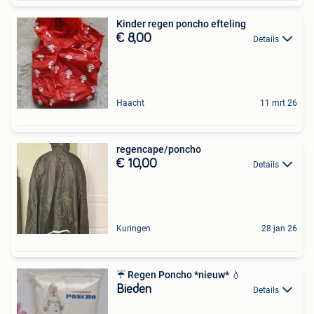
Kinder regen poncho efteling
€ 8,00
Details
Haacht
11 mrt 26
regencape/poncho
€ 10,00
Details
Kuringen
28 jan 26
☔️ Regen Poncho *nieuw* 💧
Bieden
Details