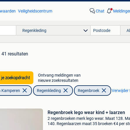
waarden
Veiligheidscentrum
Chat
Meldinge
Regenkleding
A
41 resultaten
Ontvang meldingen van
 je zoekopdracht
nieuwe zoekresultaten
n Kamperen
Regenkleding
Regenbroek
Verwijder f
Regenbroek lego wear kind + laarzen
2 regenbroeken merk lego wear. Maat 128. M
140. Regenlaarzen maat 35 broeken €4 per st
Laarzen €2