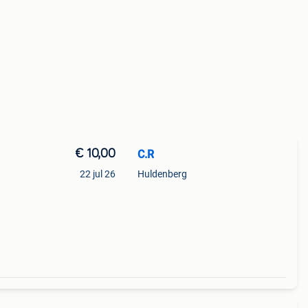
€ 10,00
C.R
22 jul 26
Huldenberg