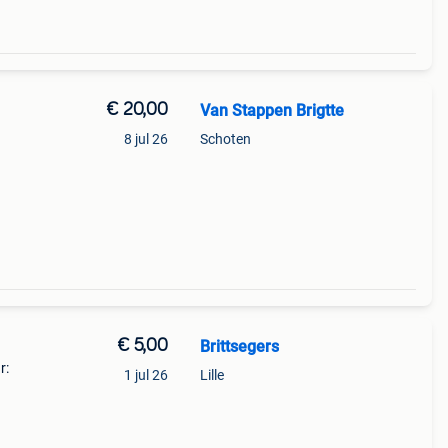
€ 20,00
Van Stappen Brigtte
8 jul 26
Schoten
€ 5,00
Brittsegers
r:
1 jul 26
Lille