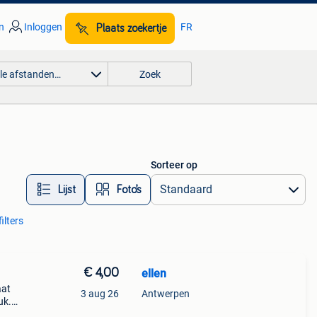
n
Inloggen
FR
Plaats zoekertje
lle afstanden…
Zoek
Sorteer op
Lijst
Foto’s
ilters
€ 4,00
ellen
aat
3 aug 26
Antwerpen
uk.