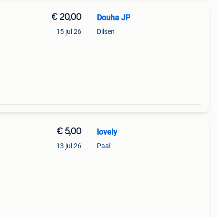
€ 20,00
Douha JP
15 jul 26
Dilsen
€ 5,00
lovely
13 jul 26
Paal