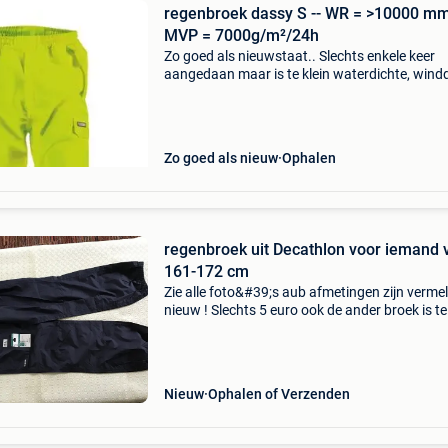
regenbroek dassy S -- WR = >10000 mm -
MVP = 7000g/m²/24h
Zo goed als nieuwstaat.. Slechts enkele keer
aangedaan maar is te klein waterdichte, wind
en ademende stof met reflecterende banden v
mm taille regelbaar met trekkoord - zoom rege
met
Zo goed als nieuw
Ophalen
regenbroek uit Decathlon voor iemand 
161-172 cm
Zie alle foto&#39;s aub afmetingen zijn verme
nieuw ! Slechts 5 euro ook de ander broek is t
aan slechts 10 euro ofwel afhalen in knokke-h
na afspraak ofwel verzenden met bpost (5,40 
Nieuw
Ophalen of Verzenden