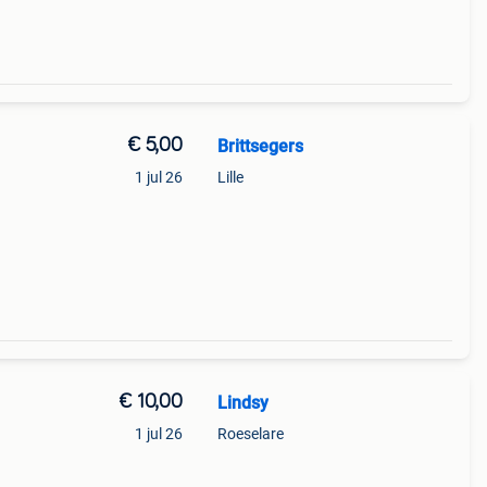
€ 5,00
Brittsegers
1 jul 26
Lille
€ 10,00
Lindsy
g
1 jul 26
Roeselare