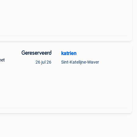
Gereserveerd
katrien
met
26 jul 26
Sint-Katelijne-Waver