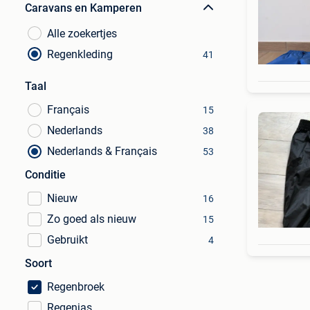
Caravans en Kamperen
Alle zoekertjes
Regenkleding
41
Taal
Français
15
Nederlands
38
Nederlands & Français
53
Conditie
Nieuw
16
Zo goed als nieuw
15
Gebruikt
4
Soort
Regenbroek
Regenjas