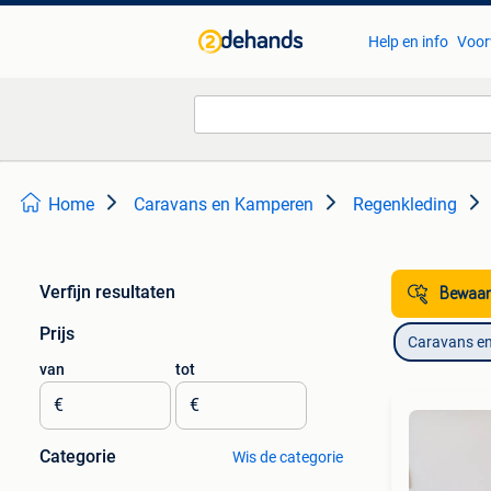
Help en info
Voor
Home
Caravans en Kamperen
Regenkleding
Verfijn resultaten
Bewaar
Prijs
Caravans e
van
tot
€
€
Categorie
Wis de categorie