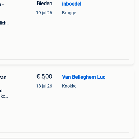
Bieden
inboedel
19 jul 26
Brugge
dichte
an 70
lbaar
€ 5,00
Van Belleghem Luc
van
18 jul 26
Knokke
ld
e koop
eist
e