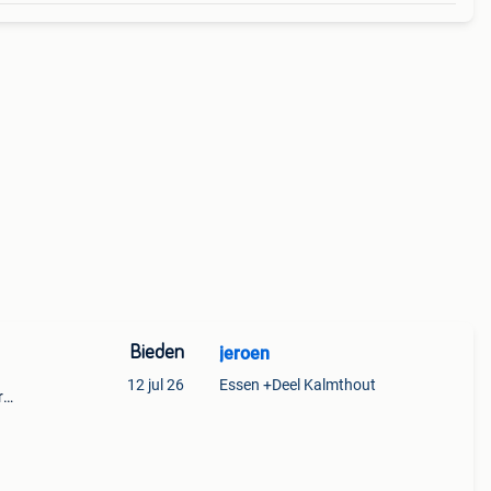
Bieden
jeroen
12 jul 26
Essen +Deel Kalmthout
r
et
8, en