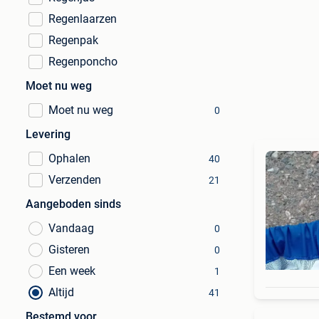
Regenlaarzen
Regenpak
Regenponcho
Moet nu weg
Moet nu weg
0
Levering
Ophalen
40
Verzenden
21
Aangeboden sinds
Vandaag
0
Gisteren
0
Een week
1
Altijd
41
Bestemd voor