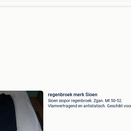
regenbroek merk Sioen
Sioen siopor regenbroek. Zgan. Mt 50-52.
Vlamvertragend en antistatisch. Geschikt voo
gebruik in de petrochemische industrie. Voldo
aan diverse normen zoals en 531, en533, en36
13034, en1149,