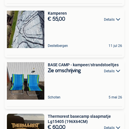
Kamperen
€ 55,00
Details
Destelbergen
11 jul 26
BASE CAMP - kampeer/strandstoeltjes
Zie omschrijving
Details
Schoten
5 mei 26
Thermorest basecamp slaapmatje
Lg15405 (196X64CM)
€ 60,00
Details