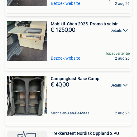
Bezoek website
2 aug 26
Mobikit-Chen 2025. Promo à saisir
€ 1.250,00
Details
Topadvertentie
Bezoek website
2 aug 26
Campingkast Base Camp
€ 40,00
Details
Mechelen-Aan-De-Maas
2 aug 26
Trekkerstent Nordisk Oppland 2 PU