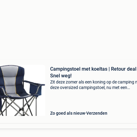
Campingstoel met koeltas | Retour deal 
Snel weg!
Zit deze zomer als een koning op de camping 
deze oversized campingstoel, nu met een
waanzinnige korting van 34%! Deze campings
combineert extreem zitcomfort met de nodige 
voor een scherpe
Zo goed als nieuw
Verzenden