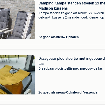
Camping Kampa standen stoelen 2x me
Madison kussens
Kampa stoelen zo goed als nieuw (2x 3weken
gebruikt) kussens 2maanden oud. Kleuren op
foto&#39;s vertekenen iets,in werkelijkheid nie
verkleurd. Prijs totaal 50€
Zo goed als nieuw
Ophalen
Draagbaar plooistoeltje met ingebouw
tas
Draagbaar plooistoeltje met ingebouwde tas
Zo goed als nieuw
Ophalen of Verzenden