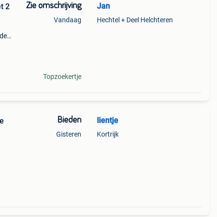
Zie omschrijving
Jan
t 2
Vandaag
Hechtel + Deel Helchteren
 de
ts
Topzoekertje
Bieden
lientje
de
Gisteren
Kortrijk