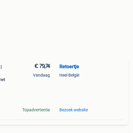
€ 79,74
Retoertje
|
Vandaag
Heel België
met
toel
luxe
Topadvertentie
Bezoek website