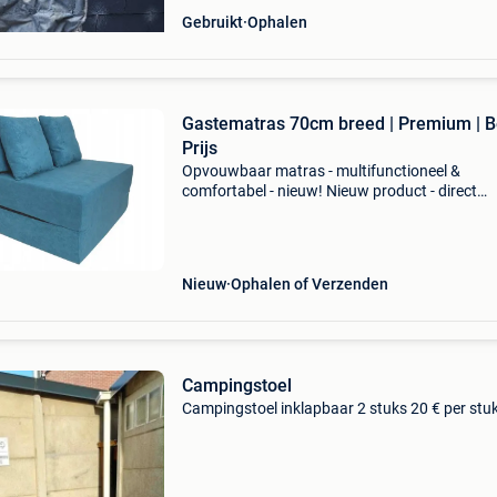
Gebruikt
Ophalen
Gastematras 70cm breed | Premium | B
Prijs
Opvouwbaar matras - multifunctioneel &
comfortabel - nieuw! Nieuw product - direct
leverbaar uit voorraad. - Multifunctioneel:
logeermatras, bank of stoel - afmetingen
uitgevouwen: 200x70x15 cm -
Nieuw
Ophalen of Verzenden
Campingstoel
Campingstoel inklapbaar 2 stuks 20 € per stu