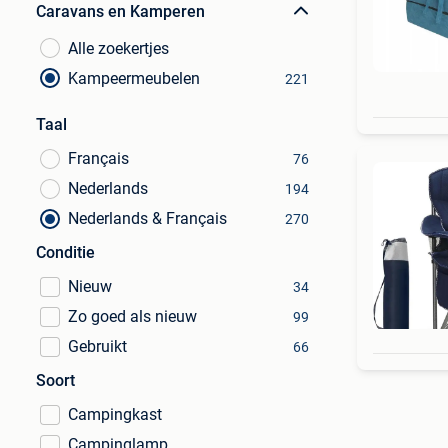
Caravans en Kamperen
Alle zoekertjes
Kampeermeubelen
221
Taal
Français
76
Nederlands
194
Nederlands & Français
270
Conditie
Nieuw
34
Zo goed als nieuw
99
Gebruikt
66
Soort
Campingkast
Campinglamp