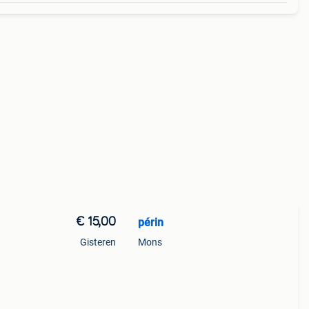
€ 15,00
périn
Gisteren
Mons