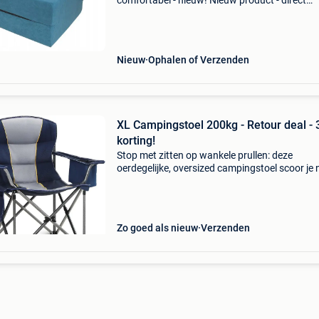
comfortabel - nieuw! Nieuw product - direct
leverbaar uit voorraad. - Multifunctioneel:
logeermatras, bank of stoel - afmetingen
uitgevouwen: 200x70x15 cm -
Nieuw
Ophalen of Verzenden
XL Campingstoel 200kg - Retour deal -
korting!
Stop met zitten op wankele prullen: deze
oerdegelijke, oversized campingstoel scoor je 
met 34% korting! Deze blauwe campingstoel is
ultieme upgrade voor elke kampeerder die
stevigheid en comfort
Zo goed als nieuw
Verzenden