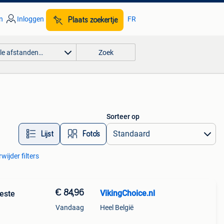
n
Inloggen
FR
Plaats zoekertje
lle afstanden…
Zoek
Sorteer op
Lijst
Foto’s
wijder filters
€ 84,96
VikingChoice.nl
este
Vandaag
Heel België