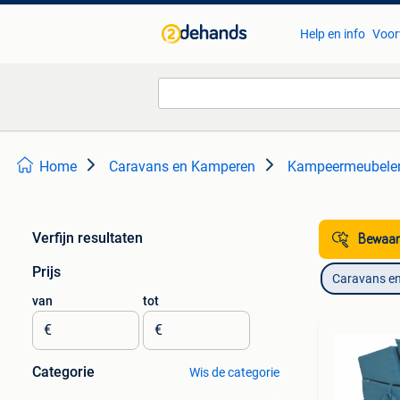
Help en info
Voor
Home
Caravans en Kamperen
Kampeermeubele
Verfijn resultaten
Bewaar
Prijs
Caravans e
van
tot
€
€
Categorie
Wis de categorie