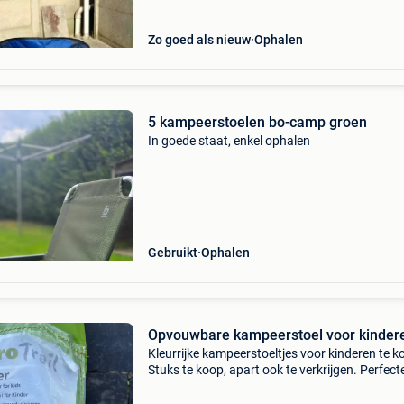
Zo goed als nieuw
Ophalen
5 kampeerstoelen bo-camp groen
In goede staat, enkel ophalen
Gebruikt
Ophalen
Opvouwbare kampeerstoel voor kinder
Kleurrijke kampeerstoeltjes voor kinderen te k
Stuks te koop, apart ook te verkrijgen. Perfect
staat. Stalen frame, polyester stof. Afwasbaar
Afmetingen zie foto