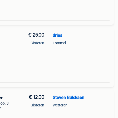
€ 25,00
dries
Gisteren
Lommel
€ 12,00
Steven Bulckaen
en
oop. 3
Gisteren
Wetteren
e
.