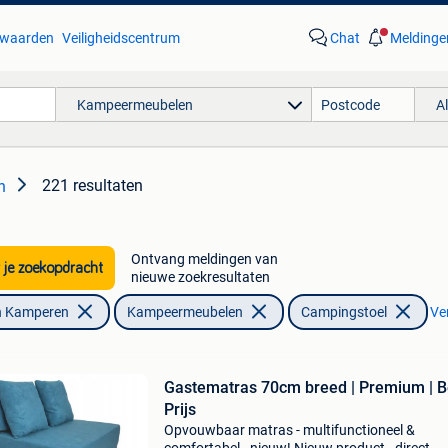
waarden
Veiligheidscentrum
Chat
Meldinge
Kampeermeubelen
A
221 resultaten
n
Ontvang meldingen van
 je zoekopdracht
nieuwe zoekresultaten
n Kamperen
Kampeermeubelen
Campingstoel
Ver
Gastematras 70cm breed | Premium | B
Prijs
Opvouwbaar matras - multifunctioneel &