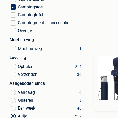
Campingstoel
Campingtafel
Campingmeubel-accessoire
Overige
Moet nu weg
Moet nu weg
1
Levering
Ophalen
216
Verzenden
30
Aangeboden sinds
Vandaag
0
Gisteren
8
Een week
40
Altijd
217