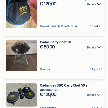
€ 120,00
Details
Havre+Parie De Ville-Sur-Haine
16 okt 25
Cadac Carry Chef 50
€ 50,00
Details
Overijse
11 jun 26
Cadac gas BBQ Carry Chef 50 en
accessoires
€ 120,00
Details
Erps-Kwerps
24 jun 26