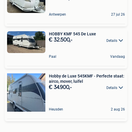
Antwerpen
27 jul 26
HOBBY KMF 545 De Luxe
€ 32.500,-
Details
Paal
Vandaag
Hobby de Luxe 545KMF - Perfecte staat:
airco, mover, luifel
€ 34.900,-
Details
Heusden
2 aug 26