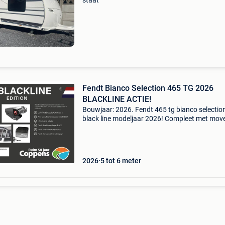
staat
Fendt Bianco Selection 465 TG 2026
BLACKLINE ACTIE!
Bouwjaar: 2026. Fendt 465 tg bianco selectio
black line modeljaar 2026! Compleet met move
thule luifel en fietsendrager deze compleet
uitgeruste fendt 515 sg bianco selection blackl
nu... Fen
2026
5 tot 6 meter