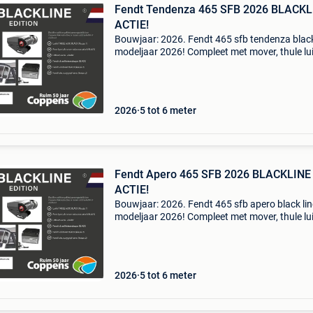
Fendt Tendenza 465 SFB 2026 BLACKL
ACTIE!
Bouwjaar: 2026. Fendt 465 sfb tendenza black
modeljaar 2026! Compleet met mover, thule lui
en fietsendrager deze compleet uitgeruste fen
515 sg bianco selection blackline is nu beschi
o
2026
5 tot 6 meter
Fendt Apero 465 SFB 2026 BLACKLINE
ACTIE!
Bouwjaar: 2026. Fendt 465 sfb apero black lin
modeljaar 2026! Compleet met mover, thule lui
en fietsendrager deze compleet uitgeruste fen
515 sg bianco selection blackline is nu beschi
om t
2026
5 tot 6 meter