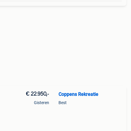
€ 22.950,-
Coppens Rekreatie
Gisteren
Best
ire en
en