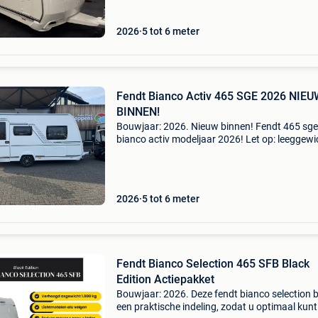
volgende extra optie
2026
5 tot 6 meter
Fendt Bianco Activ 465 SGE 2026 NIE
BINNEN!
Bouwjaar: 2026. Nieuw binnen! Fendt 465 sge
bianco activ modeljaar 2026! Let op: leeggewi
excl. Accesoires deze zeer complete en goed
ingedeelde caravan is onder meer voorzien va
volgende optie
2026
5 tot 6 meter
Fendt Bianco Selection 465 SFB Black
Edition Actiepakket
Bouwjaar: 2026. Deze fendt bianco selection b
een praktische indeling, zodat u optimaal kunt