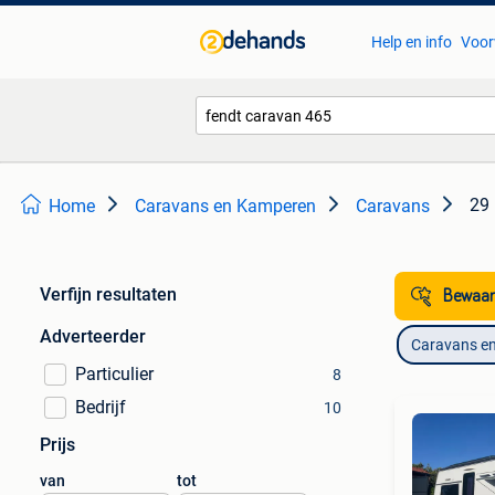
Help en info
Voor
29 
Home
Caravans en Kamperen
Caravans
Verfijn resultaten
Bewaar
Adverteerder
Caravans e
Particulier
8
Bedrijf
10
Prijs
van
tot