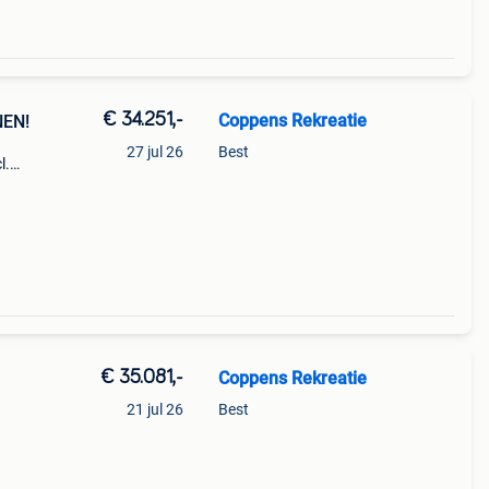
€ 34.251,-
Coppens Rekreatie
NEN!
27 jul 26
Best
l.
aire
de
€ 35.081,-
Coppens Rekreatie
21 jul 26
Best
ire en