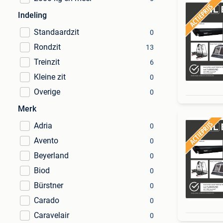
Indeling
Standaardzit
0
Rondzit
13
Treinzit
6
Kleine zit
0
Overige
0
Merk
Adria
0
Avento
0
Beyerland
0
Biod
0
Bürstner
0
Carado
0
Caravelair
0