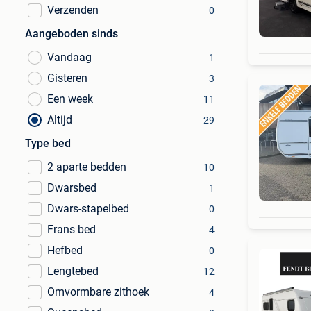
Verzenden
0
Aangeboden sinds
Vandaag
1
Gisteren
3
Een week
11
Altijd
29
Type bed
2 aparte bedden
10
Dwarsbed
1
Dwars-stapelbed
0
Frans bed
4
Hefbed
0
Lengtebed
12
Omvormbare zithoek
4