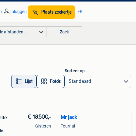
n
Inloggen
FR
Plaats zoekertje
lle afstanden…
Zoek
Sorteer op
Lijst
Foto’s
€ 18.500,-
Mr jack
oede
Gisteren
Tournai
de