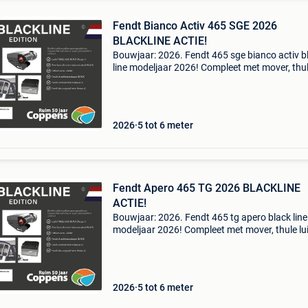
Fendt Bianco Activ 465 SGE 2026
BLACKLINE ACTIE!
Bouwjaar: 2026. Fendt 465 sge bianco activ b
line modeljaar 2026! Compleet met mover, thu
luifel en fietsendrager deze compleet uitgerus
fendt 515 sg bianco selection blackline is nu
beschikba
2026
5 tot 6 meter
Fendt Apero 465 TG 2026 BLACKLINE
ACTIE!
Bouwjaar: 2026. Fendt 465 tg apero black line
modeljaar 2026! Compleet met mover, thule lui
en fietsendrager deze compleet uitgeruste fen
515 sg bianco selection blackline is nu beschi
om te
2026
5 tot 6 meter