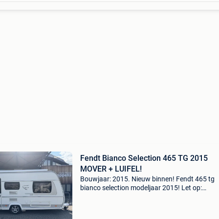
Fendt Bianco Selection 465 TG 2015
MOVER + LUIFEL!
Bouwjaar: 2015. Nieuw binnen! Fendt 465 tg
bianco selection modeljaar 2015! Let op:
leeggewicht excl. Accesoires deze zeer popula
goed ingedeelde caravan is onder meer voorzi
van de volgende..