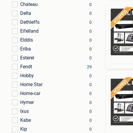
Chateau
0
Delta
0
Dethleffs
0
Eifelland
0
Elddis
0
Eriba
0
Esterel
0
Fendt
29
Hobby
0
Home Star
0
Home-car
0
Hymer
0
Ixus
0
Kabe
0
Kip
0