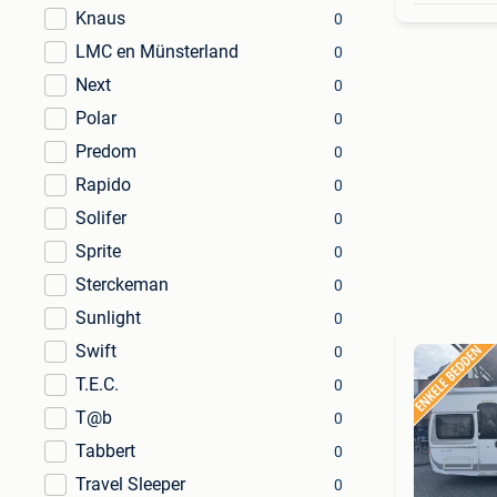
Knaus
0
LMC en Münsterland
0
Next
0
Polar
0
Predom
0
Rapido
0
Solifer
0
Sprite
0
Sterckeman
0
Sunlight
0
Swift
0
T.E.C.
0
T@b
0
Tabbert
0
Travel Sleeper
0