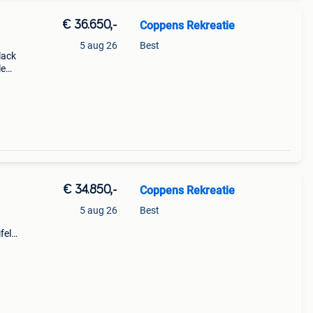
€ 36.650,-
Coppens Rekreatie
5 aug 26
Best
lack
le
te
€ 34.850,-
Coppens Rekreatie
5 aug 26
Best
fel
dt
kbaar