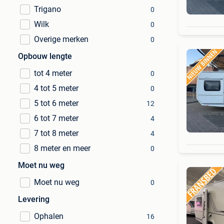
Trigano
0
Wilk
0
Overige merken
0
Opbouw lengte
tot 4 meter
0
4 tot 5 meter
0
5 tot 6 meter
12
6 tot 7 meter
4
7 tot 8 meter
4
8 meter en meer
0
Moet nu weg
Moet nu weg
0
Levering
Ophalen
16