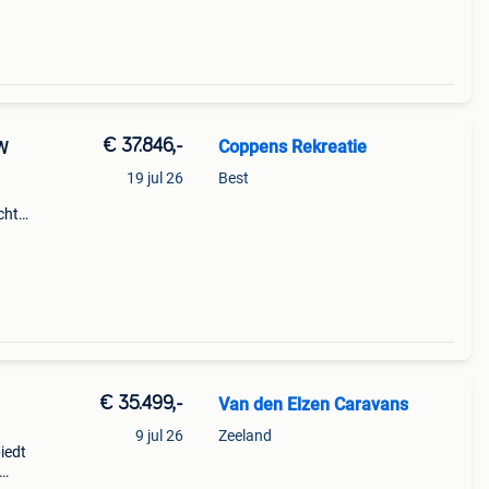
€ 37.846,-
Coppens Rekreatie
UW
19 jul 26
Best
cht
n de
€ 35.499,-
Van den Elzen Caravans
9 jul 26
Zeeland
iedt