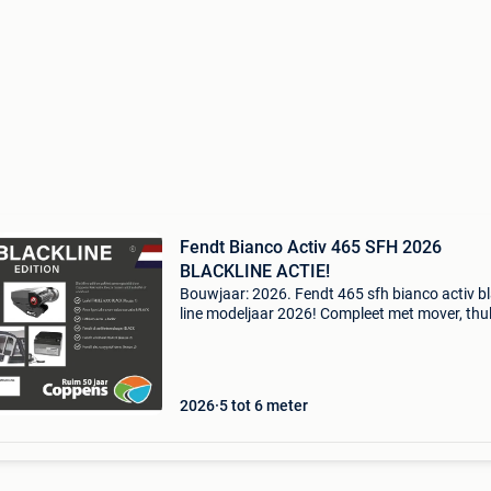
Fendt Bianco Activ 465 SFH 2026
BLACKLINE ACTIE!
Bouwjaar: 2026. Fendt 465 sfh bianco activ b
line modeljaar 2026! Compleet met mover, thu
luifel en fietsendrager deze compleet uitgerus
fendt 515 sg bianco selection blackline is nu
beschikba
2026
5 tot 6 meter