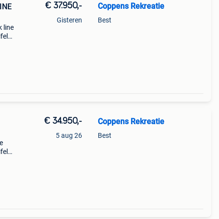
€ 37.950,-
Coppens Rekreatie
INE
Gisteren
Best
 line
fel
dt
kbaar
€ 34.950,-
Coppens Rekreatie
5 aug 26
Best
e
fel
dt
kbaar