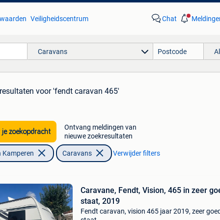
waarden
Veiligheidscentrum
Chat
Meldinge
Caravans
A
resultaten
voor 'fendt caravan 465'
Ontvang meldingen van
 je zoekopdracht
nieuwe zoekresultaten
n Kamperen
Caravans
Verwijder filters
Caravane, Fendt, Vision, 465 in zeer g
staat, 2019
Fendt caravan, vision 465 jaar 2019, zeer goe