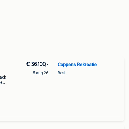
€ 36.100,-
Coppens Rekreatie
5 aug 26
Best
lack
le
te