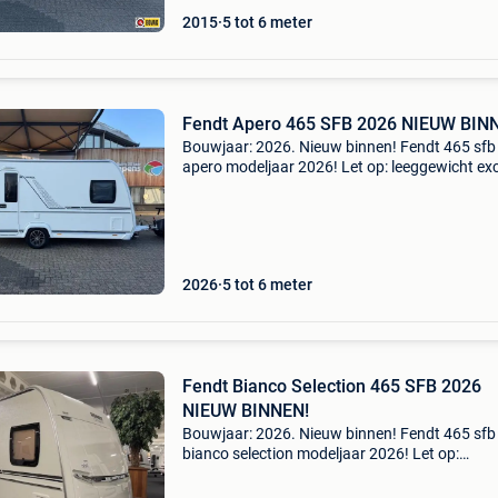
2015
5 tot 6 meter
Fendt Apero 465 SFB 2026 NIEUW BIN
Bouwjaar: 2026. Nieuw binnen! Fendt 465 sfb
apero modeljaar 2026! Let op: leeggewicht exc
Accesoires deze zeer praktische en hele popul
caravan is onder meer voorzien van de volgen
extra optie
2026
5 tot 6 meter
Fendt Bianco Selection 465 SFB 2026
NIEUW BINNEN!
Bouwjaar: 2026. Nieuw binnen! Fendt 465 sfb
bianco selection modeljaar 2026! Let op:
leeggewicht excl. Accesoires deze zeer popula
goed ingedeelde caravan is voorzien van de