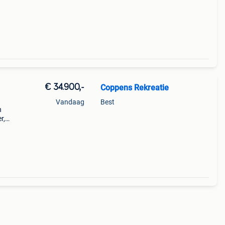
€ 34.900,-
Coppens Rekreatie
Vandaag
Best
n
r,
ine is