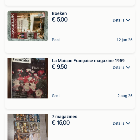
Boeken
€ 5,00
Details
Paal
12 jun 26
La Maison Française magazine 1959
€ 9,50
Details
Gent
2 aug 26
7 magazines
€ 15,00
Details