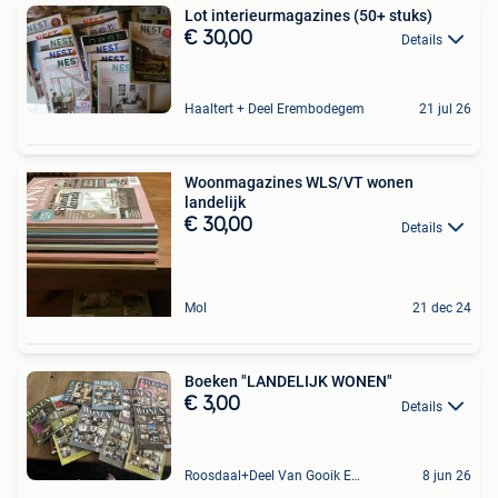
Lot interieurmagazines (50+ stuks)
€ 30,00
Details
Haaltert + Deel Erembodegem
21 jul 26
Woonmagazines WLS/VT wonen
landelijk
€ 30,00
Details
Mol
21 dec 24
Boeken "LANDELIJK WONEN"
€ 3,00
Details
Roosdaal+Deel Van Gooik En Sint-Kwintens-Lennik
8 jun 26