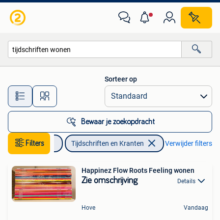
Tijdschriften en Kranten
Sorteer op
Alle afstanden…
Bewaar je zoekopdracht
Boeken
Filters
Tijdschriften en Kranten
Verwijder filters
Happinez Flow Roots Feeling wonen
Zie omschrijving
Details
Hove
Vandaag