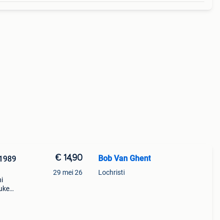
€ 14,90
Bob Van Ghent
 1989
29 mei 26
Lochristi
i
euken
ijd