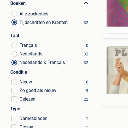
Boeken
Alle zoekertjes
Tijdschriften en Kranten
32
Taal
Français
0
Nederlands
32
Nederlands & Français
32
Conditie
Nieuw
0
Zo goed als nieuw
9
Gelezen
22
Type
Damesbladen
1
Glossy
5