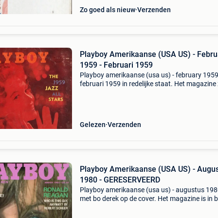
Zo goed als nieuw
Verzenden
Playboy Amerikaanse (USA US) - Febru
1959 - Februari 1959
Playboy amerikaanse (usa us) - february 1959
februari 1959 in redelijke staat. Het magazine 
heeft geen loszittende blaren, maar de centerfo
afwezig. De rug heeft bovenaan een split van 
Gelezen
Verzenden
Playboy Amerikaanse (USA US) - Augu
1980 - GERESERVEERD
Playboy amerikaanse (usa us) - augustus 19
met bo derek op de cover. Het magazine is in b
perfecte staat en lijkt ongelezen. Enkel de prijs 
het klein in de letter a geschreven en op de ach