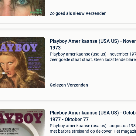
Zo goed als nieuw
Verzenden
Playboy Amerikaanse (USA US) - Nove
1973
Playboy amerikaanse (usa us) - november 197
zeer goede staat staat. Geen loszittende blare
kreuken of scheuren. Centerfold is aanwezig.
Nietjes zijn wat geroest en lichte gebruiksspo
de ru
Gelezen
Verzenden
Playboy Amerikaanse (USA US) - Octob
1977 - Oktober 77
Playboy amerikaanse (usa us) - augustus 19
met barbra streisand op de cover. Het magazin