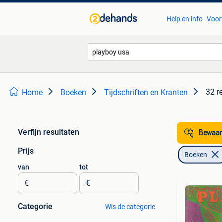
Help en info
Voor
32 r
Home
Boeken
Tijdschriften en Kranten
Verfijn resultaten
Bewaar
Prijs
Boeken
van
tot
€
€
Categorie
Wis de categorie