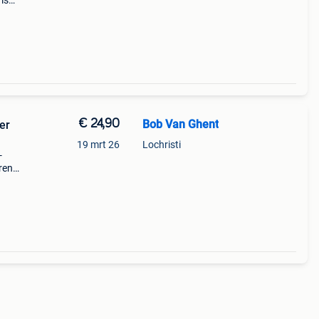
is
 van
€ 24,90
Bob Van Ghent
er
19 mrt 26
Lochristi
-
ren
oy.