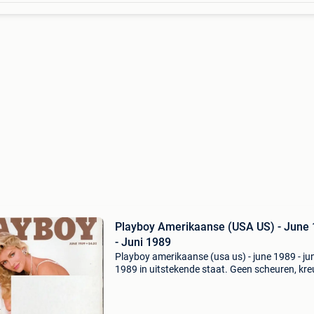
Playboy Amerikaanse (USA US) - June
- Juni 1989
Playboy amerikaanse (usa us) - june 1989 - jun
1989 in uitstekende staat. Geen scheuren, kr
of loszittende blaren. Centerfold aanwezig. Alt
een leuk verjaardagscadeau. Voor alle details
aanga