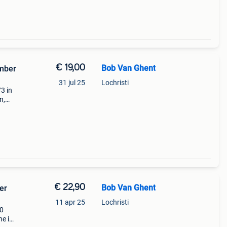
€ 19,00
Bob Van Ghent
mber
31 jul 25
Lochristi
3 in
n,
ren op
€ 22,90
Bob Van Ghent
er
11 apr 25
Lochristi
80
e is