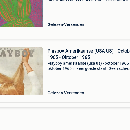
magazine is in zeer goede staat. De centerfold 
aanwezig. Altijd een leuk cadeau voor iemand
dat geboortejaar. Voor alle details aangaande
gewich
Gelezen
Verzenden
Playboy Amerikaanse (USA US) - Octob
1965 - Oktober 1965
Playboy amerikaanse (usa us) - october 1965 
oktober 1965 in zeer goede staat. Geen scheu
of loszittende blaren. Centerfold aanwezig.
Exclusive catherine denuve special voor playb
Altijd een le
Gelezen
Verzenden