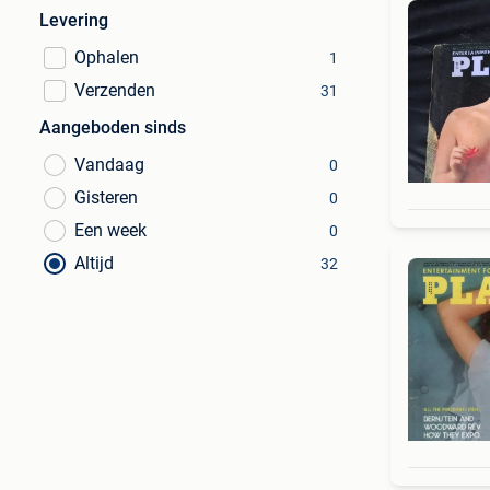
Levering
Ophalen
1
Verzenden
31
Aangeboden sinds
Vandaag
0
Gisteren
0
Een week
0
Altijd
32