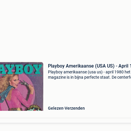
Playboy Amerikaanse (USA US) - April
Playboy amerikaanse (usa us) - april 1980 het
magazine is in bijna perfecte staat. De centerfo
aanwezig en in uitstekende staat. Altijd een le
verjaardagscadeau. Voor alle details aangaa
gew
Gelezen
Verzenden