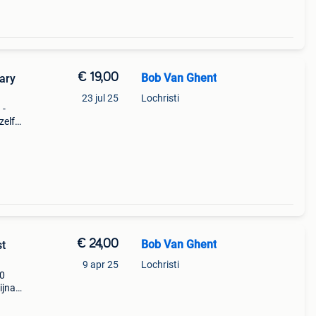
€ 19,00
Bob Van Ghent
ary
23 jul 25
Lochristi
 -
zelf
ld is
4 c
€ 24,00
Bob Van Ghent
st
9 apr 25
Lochristi
80
ijna
is in