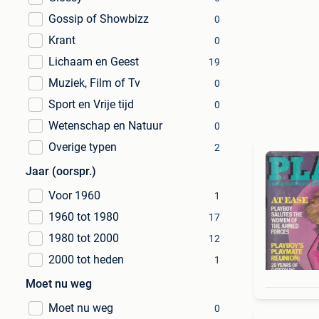
Gossip of Showbizz
0
Krant
0
Lichaam en Geest
19
Muziek, Film of Tv
0
Sport en Vrije tijd
0
Wetenschap en Natuur
0
Overige typen
2
Jaar (oorspr.)
Voor 1960
1
1960 tot 1980
17
1980 tot 2000
12
2000 tot heden
1
Moet nu weg
Moet nu weg
0