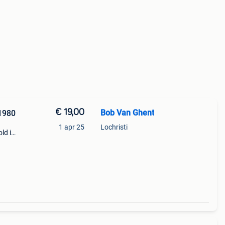
€ 19,00
Bob Van Ghent
 1980
1 apr 25
Lochristi
ld is
uk
nde