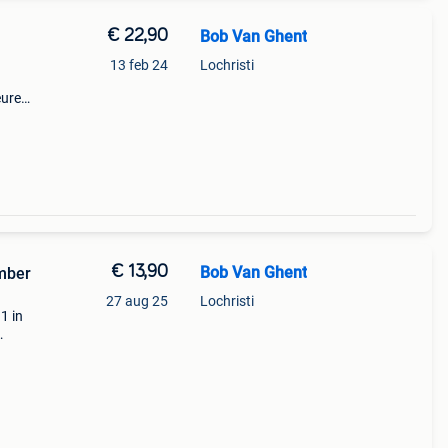
€ 22,90
Bob Van Ghent
13 feb 24
Lochristi
euren
oor
€ 13,90
Bob Van Ghent
mber
27 aug 25
Lochristi
1 in
 een