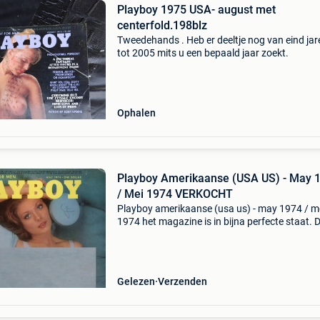
Playboy 1975 USA- august met
centerfold.198blz
Tweedehands . Heb er deeltje nog van eind jar
tot 2005 mits u een bepaald jaar zoekt.
Ophalen
Playboy Amerikaanse (USA US) - May 
/ Mei 1974 VERKOCHT
Playboy amerikaanse (usa us) - may 1974 / m
1974 het magazine is in bijna perfecte staat. 
centerfold is los en aanwezig in uitstekende st
Altijd een leuk verjaardagscadeau. Voor alle de
a
Gelezen
Verzenden