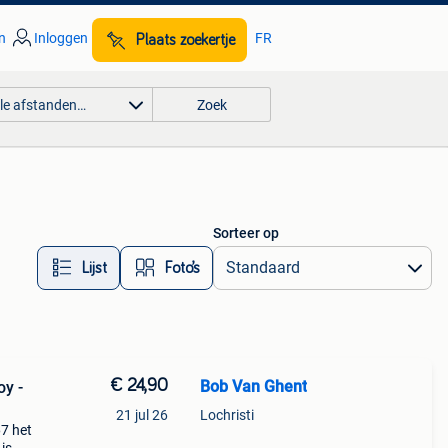
n
Inloggen
FR
Plaats zoekertje
lle afstanden…
Zoek
Sorteer op
Lijst
Foto’s
€ 24,90
Bob Van Ghent
y -
21 jul 26
Lochristi
7 het