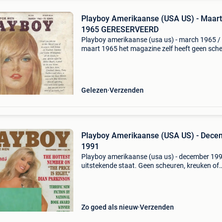
Playboy Amerikaanse (USA US) - Maart
1965 GERESERVEERD
Playboy amerikaanse (usa us) - march 1965 /
maart 1965 het magazine zelf heeft geen sch
of loszittende blaren, maar de centerfold is
afwezig. Altijd een leuk verjaardagscadeau. V
alle details
Gelezen
Verzenden
Playboy Amerikaanse (USA US) - Dece
1991
Playboy amerikaanse (usa us) - december 199
uitstekende staat. Geen scheuren, kreuken of
loszittende blaren. Centerfold aanwezig. Altijd
leuk verjaardagscadeau. Voor alle details
aangaande gew
Zo goed als nieuw
Verzenden