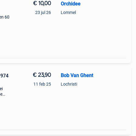
€ 10,00
Orchidee
23 jul 26
Lommel
en 60
€ 23,90
Bob Van Ghent
1974
11 feb 25
Lochristi
ei
De
at.
tails