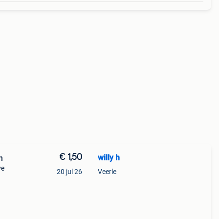
€ 1,50
willy h
n
ve
20 jul 26
Veerle