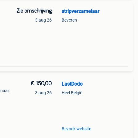
Zie omschrijving
stripverzamelaar
3 aug 26
Beveren
 te
). De
€ 150,00
LastDodo
enaar:
3 aug 26
Heel België
er.
een.
Bezoek website