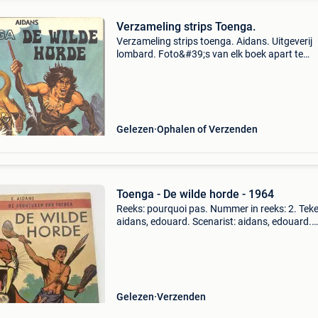
Verzameling strips Toenga.
Verzameling strips toenga. Aidans. Uitgeverij
lombard. Foto&#39;s van elk boek apart te
verkrijgen op aanvraag. De 4 strips zijn samen
koop voor 42 euro (exclusief de verzendkosten
strips
Gelezen
Ophalen of Verzenden
Toenga - De wilde horde - 1964
Reeks: pourquoi pas. Nummer in reeks: 2. Tek
aidans, edouard. Scenarist: aidans, edouard.
Uitgeverij: lombard. Jaar: 1964. Cover: softcov
Druk: eerste druk. Inkleuring: gekleurd. Isbn: g
Gelezen
Verzenden