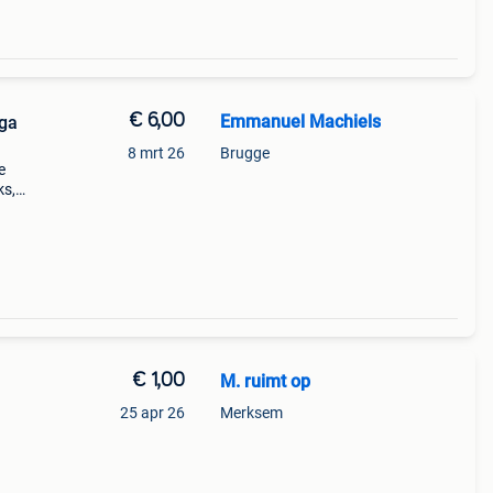
€ 6,00
Emmanuel Machiels
nga
8 mrt 26
Brugge
e
ks,
 de
€ 1,00
M. ruimt op
25 apr 26
Merksem