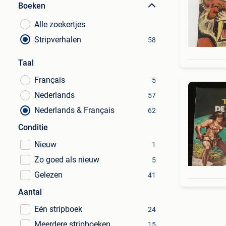
Boeken
Alle zoekertjes
Stripverhalen
58
Taal
Français
5
Nederlands
57
Nederlands & Français
62
Conditie
Nieuw
1
Zo goed als nieuw
5
Gelezen
41
Aantal
Eén stripboek
24
Meerdere stripboeken
15