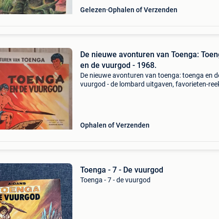
Gelezen
Ophalen of Verzenden
De nieuwe avonturen van Toenga: Toe
en de vuurgod - 1968.
De nieuwe avonturen van toenga: toenga en d
vuurgod - de lombard uitgaven, favorieten-ree
1968. Eerste druk in uitstekende staat, zonder
kreuken en binnenin zonder schade en vast in
nietjes. Na
Ophalen of Verzenden
Toenga - 7 - De vuurgod
Toenga - 7 - de vuurgod