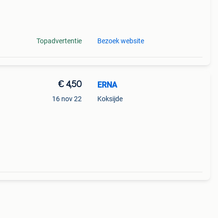
een.
Topadvertentie
Bezoek website
€ 4,50
ERNA
16 nov 22
Koksijde