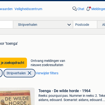
waarden
Veiligheidscentrum
Chat
Meldinge
Stripverhalen
A
oor 'toenga'
Ontvang meldingen van
 je zoekopdracht
nieuwe zoekresultaten
Stripverhalen
Verwijder filters
Toenga - De wilde horde - 1964
Reeks: pourquoi pas. Nummer in reeks: 2. Tek
aidans, edouard. Scenarist: aidans, edouard.
Uitgeverij: lombard. Jaar: 1964. Cover: softcov