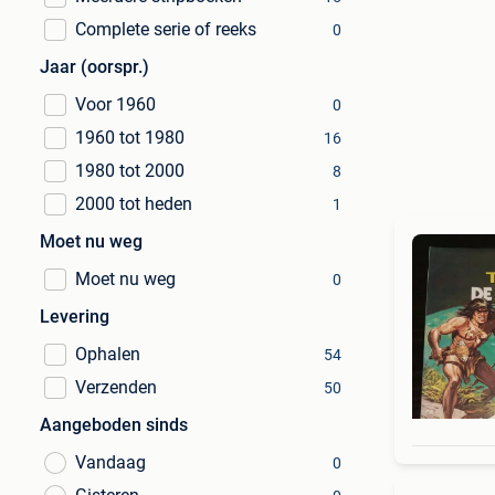
Complete serie of reeks
0
Jaar (oorspr.)
Voor 1960
0
1960 tot 1980
16
1980 tot 2000
8
2000 tot heden
1
Moet nu weg
Moet nu weg
0
Levering
Ophalen
54
Verzenden
50
Aangeboden sinds
Vandaag
0