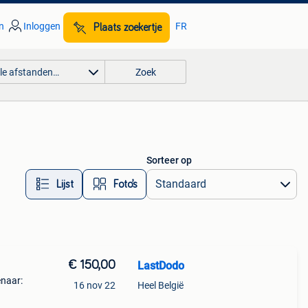
n
Inloggen
FR
Plaats zoekertje
lle afstanden…
Zoek
Sorteer op
Lijst
Foto’s
€ 150,00
LastDodo
enaar:
16 nov 22
Heel België
er.