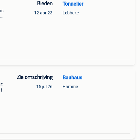
Bieden
Tonnelier
ns
12 apr 23
Lebbeke
. Bij
n l
Zie omschrijving
Bauhaus
it
15 jul 26
Hamme
 !