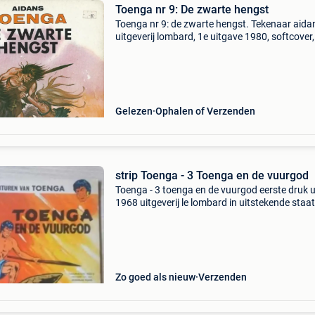
Toenga nr 9: De zwarte hengst
Toenga nr 9: de zwarte hengst. Tekenaar aida
uitgeverij lombard, 1e uitgave 1980, softcover,
gebruikt. Goede staat. Detailfoto‘s verkrijgbaar
voorkeur af te halen, eventuele verzending is te
Gelezen
Ophalen of Verzenden
strip Toenga - 3 Toenga en de vuurgod
Toenga - 3 toenga en de vuurgod eerste druk u
1968 uitgeverij le lombard in uitstekende staat
Zo goed als nieuw
Verzenden