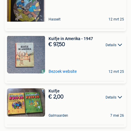
Hasselt
12 mrt 25
Kuifje in Amerika - 1947
€ 97,50
Details
Bezoek website
12 mrt 25
Kuifje
€ 2,00
Details
Galmaarden
7 mei 26