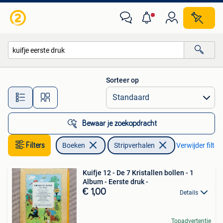
Stripverhalen
Sorteer op
Alle afstanden…
Bewaar je zoekopdracht
Filters
Boeken
Stripverhalen
Verwijder filter
Kuifje 12 - De 7 Kristallen bollen - 1
Album - Eerste druk -
€ 1,00
Details
Topadvertentie