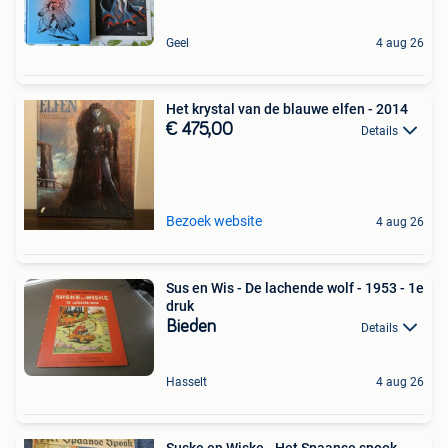
Geel
4 aug 26
Het krystal van de blauwe elfen - 2014
€ 475,00
Details
Bezoek website
4 aug 26
Sus en Wis - De lachende wolf - 1953 - 1e
druk
Bieden
Details
Hasselt
4 aug 26
Suske en Wiske - Het Spaanse spook -