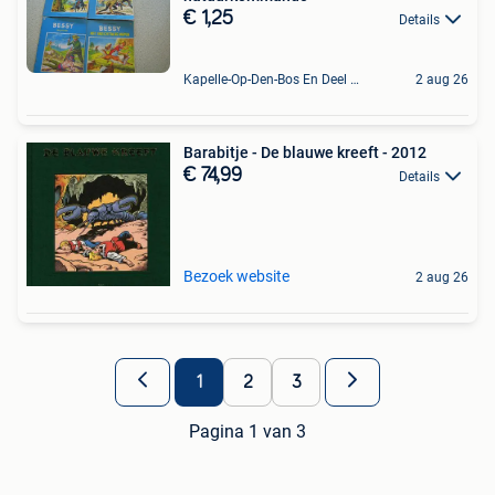
€ 1,25
Details
Kapelle-Op-Den-Bos En Deel Van Zemst
2 aug 26
Barabitje - De blauwe kreeft - 2012
€ 74,99
Details
Bezoek website
2 aug 26
1
2
3
Pagina 1 van 3