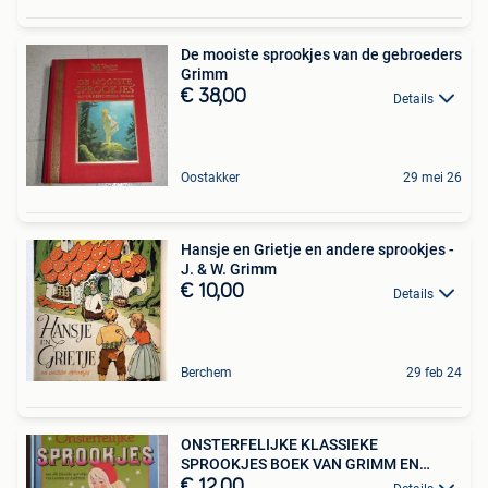
De mooiste sprookjes van de gebroeders
Grimm
€ 38,00
Details
Oostakker
29 mei 26
Hansje en Grietje en andere sprookjes -
J. & W. Grimm
€ 10,00
Details
Berchem
29 feb 24
ONSTERFELIJKE KLASSIEKE
SPROOKJES BOEK VAN GRIMM EN
ANDERSEN
€ 12,00