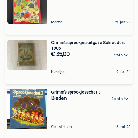
Mortsel
25 jan 26
Grimm’s sprookjes uitgave Schreuders
1906
€ 35,00
Details
Koksijde
9 dec 24
Grimm's sprookjesschat 3
Bieden
Details
Sint-Michiels
6 mrt 23