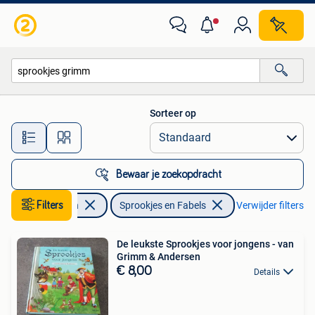
Sprookjes en Fabels
Sorteer op
Alle afstanden…
Bewaar je zoekopdracht
Filters
Boeken
Sprookjes en Fabels
Verwijder filters
De leukste Sprookjes voor jongens - van
Grimm & Andersen
€ 8,00
Details