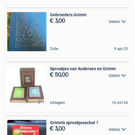
Gebroeders Grimm
€ 3,00
Details
Zulte
9 apr 25
Sprookjes van Andersen en Grimm
€ 50,00
Details
Ichtegem
16 mrt 24
Grimm’s sprookjesschat 1
€ 3,00
Details