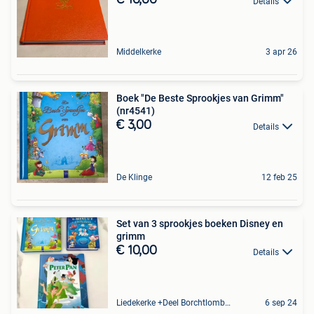
€ 10,00
Details
Middelkerke
3 apr 26
Boek "De Beste Sprookjes van Grimm"
(nr4541)
€ 3,00
Details
De Klinge
12 feb 25
Set van 3 sprookjes boeken Disney en
grimm
€ 10,00
Details
Liedekerke +Deel Borchtlombeek
6 sep 24