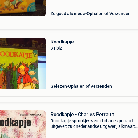
Zo goed als nieuw
Ophalen of Verzenden
Roodkapje
31 blz
Gelezen
Ophalen of Verzenden
Roodkapje - Charles Perrault
Roodkapje sprookjeswereld charles perrault
uitgever: zuidnederlandse uitgeverij alkmaar;
centrale uitgeverij harderwijk soft cover 21½ x
cm 1975 als nieuw verz.kosten koper