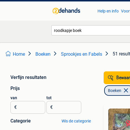
Help en info
Voor
51 resul
Home
Boeken
Sprookjes en Fabels
Verfijn resultaten
Bewaar
Prijs
Boeken
van
tot
€
€
Categorie
Wis de categorie