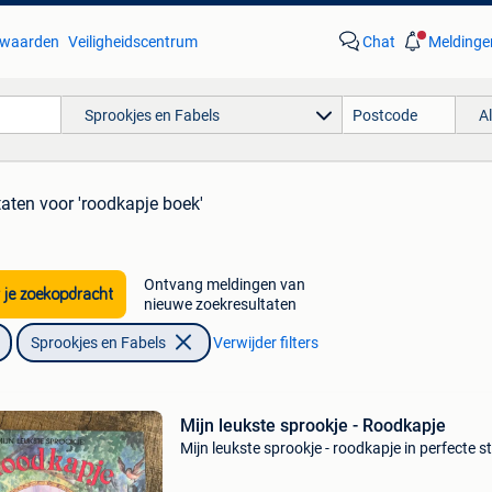
waarden
Veiligheidscentrum
Chat
Meldinge
Sprookjes en Fabels
A
taten
voor 'roodkapje boek'
Ontvang meldingen van
 je zoekopdracht
nieuwe zoekresultaten
Sprookjes en Fabels
Verwijder filters
Mijn leukste sprookje - Roodkapje
Mijn leukste sprookje - roodkapje in perfecte s