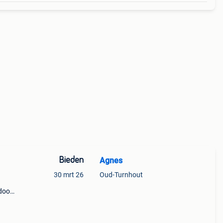
Bieden
Agnes
30 mrt 26
Oud-Turnhout
door
emaal
ct.