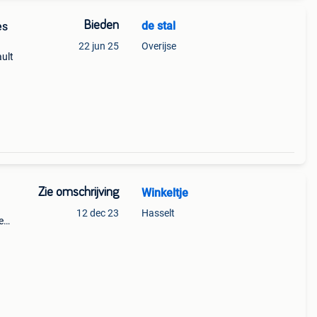
Bieden
de stal
es
22 jun 25
Overijse
ault
Zie omschrijving
Winkeltje
12 dec 23
Hasselt
e
ditie: