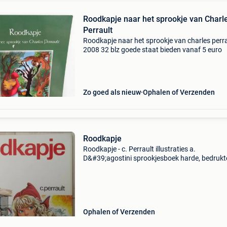
Roodkapje naar het sprookje van Charl
Perrault
Roodkapje naar het sprookje van charles perr
2008 32 blz goede staat bieden vanaf 5 euro
Zo goed als nieuw
Ophalen of Verzenden
Roodkapje
Roodkapje - c. Perrault illustraties a.
D&#39;agostini sprookjesboek harde, bedrukt
kaft: 40 pagina&#39;s uitgeverij: ridderhof con
goed (naam op schutblad)
Ophalen of Verzenden