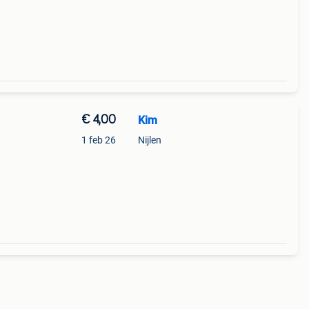
€ 4,00
Kim
1 feb 26
Nijlen