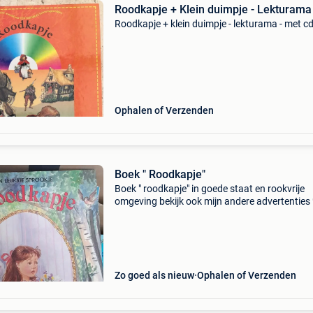
Roodkapje + Klein duimpje - Lekturama
Roodkapje + klein duimpje - lekturama - met c
Ophalen of Verzenden
Boek " Roodkapje"
Boek " roodkapje" in goede staat en rookvrije
omgeving bekijk ook mijn andere advertenties
afhalen in regio lubbeek of verzending kan oo
Zo goed als nieuw
Ophalen of Verzenden