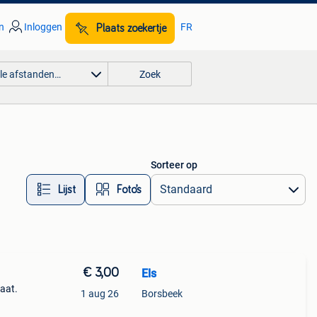
n
Inloggen
FR
Plaats zoekertje
lle afstanden…
Zoek
Sorteer op
Lijst
Foto’s
€ 3,00
Els
taat.
1 aug 26
Borsbeek