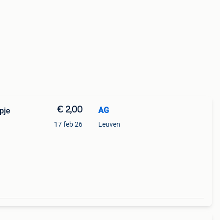
€ 2,00
AG
pje
17 feb 26
Leuven