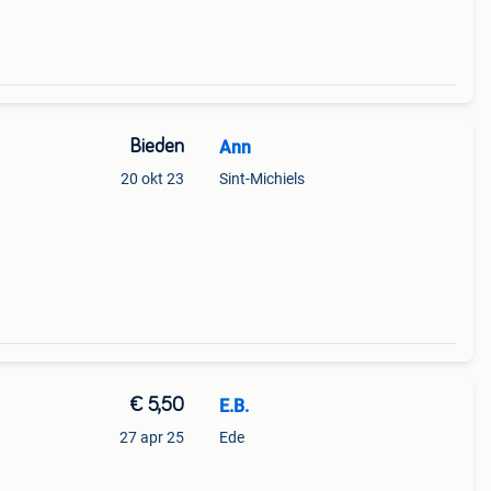
Bieden
Ann
20 okt 23
Sint-Michiels
€ 5,50
E.B.
27 apr 25
Ede
 16