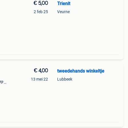
€ 5,00
Trienit
d
2 feb 25
Veurne
€ 4,00
tweedehands winkeltje
13 mei 22
Lubbeek
 💚
k