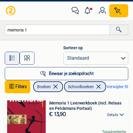
Schoolboeken
Sorteer op
Alle afstanden…
Bewaar je zoekopdracht
Filters
Boeken
Schoolboeken
Verwijder filte
Memoria 1 Leerwerkboek (incl. Relaas
en Pelckmans Portaal)
€ 13,90
Details
Topadvertentie