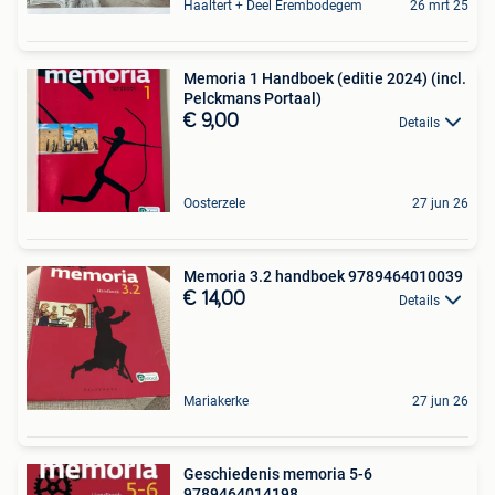
Haaltert + Deel Erembodegem
26 mrt 25
Memoria 1 Handboek (editie 2024) (incl.
Pelckmans Portaal)
€ 9,00
Details
Oosterzele
27 jun 26
Memoria 3.2 handboek 9789464010039
€ 14,00
Details
Mariakerke
27 jun 26
Geschiedenis memoria 5-6
9789464014198