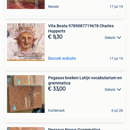
Nevele
17 jul 19
Vita Beata 9789087719678 Charles
Hupperts
€ 9,30
Details
Bezoek website
17 jul 19
Pegasus boeken Latijn vocabularium en
grammatica
€ 33,00
Details
Kortemark
6 jul 26
Pegasus Novus Grammatica