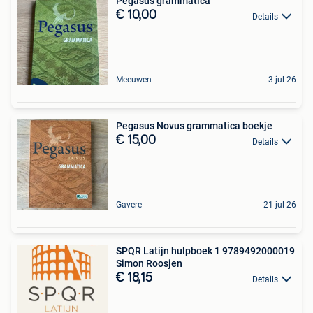
Pegasus grammatica
€ 10,00
Details
Meeuwen
3 jul 26
Pegasus Novus grammatica boekje
€ 15,00
Details
Gavere
21 jul 26
SPQR Latijn hulpboek 1 9789492000019
Simon Roosjen
€ 18,15
Details