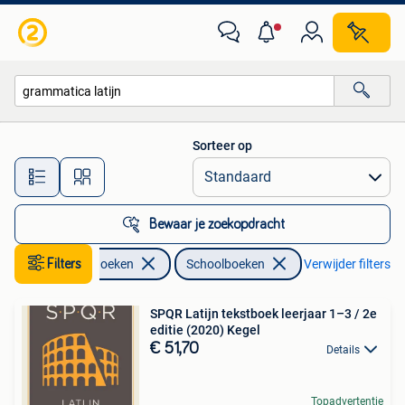
Schoolboeken
Sorteer op
Alle afstanden…
Bewaar je zoekopdracht
Filters
Boeken
Schoolboeken
Verwijder filters
SPQR Latijn tekstboek leerjaar 1–3 / 2e
editie (2020) Kegel
€ 51,70
Details
Topadvertentie