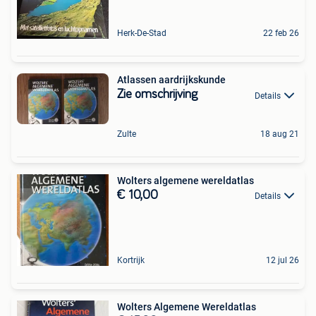
Herk-De-Stad
22 feb 26
Atlassen aardrijkskunde
Zie omschrijving
Details
Zulte
18 aug 21
Wolters algemene wereldatlas
€ 10,00
Details
Kortrijk
12 jul 26
Wolters Algemene Wereldatlas