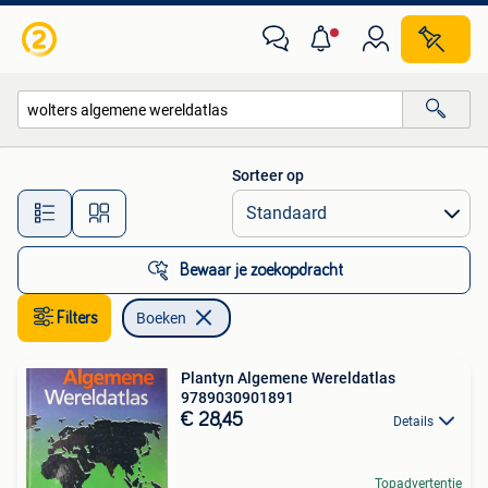
Boeken
Sorteer op
Alle afstanden…
Bewaar je zoekopdracht
Filters
Boeken
Plantyn Algemene Wereldatlas
9789030901891
€ 28,45
Details
Topadvertentie