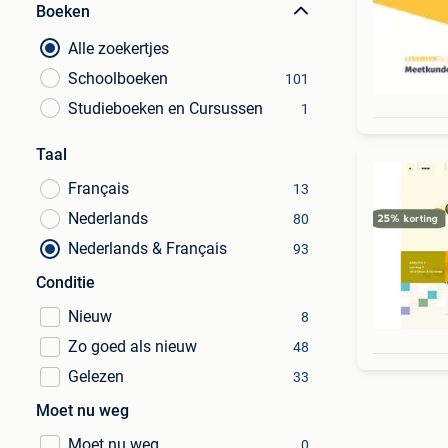
Boeken
Alle zoekertjes
Schoolboeken
101
Studieboeken en Cursussen
1
Taal
Français
13
Nederlands
80
Nederlands & Français
93
Conditie
Nieuw
8
Zo goed als nieuw
48
Gelezen
33
Moet nu weg
Moet nu weg
0