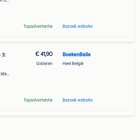
en 30
ag
 - lee
Topadvertentie
Bezoek website
€ 41,90
BoekenBalie
 3:
Gisteren
Heel België
rste
en 30
ag
Topadvertentie
Bezoek website