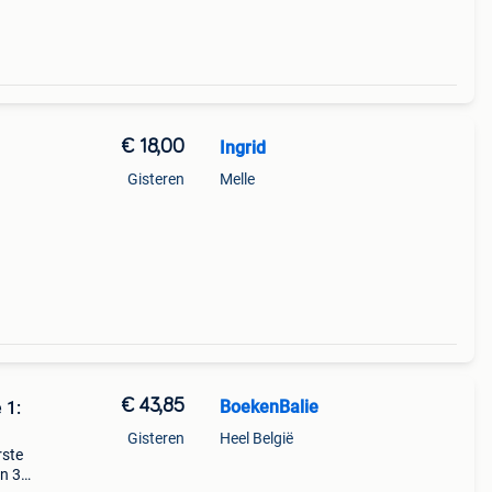
€ 18,00
Ingrid
Gisteren
Melle
€ 43,85
BoekenBalie
 1:
Gisteren
Heel België
rste
en 30