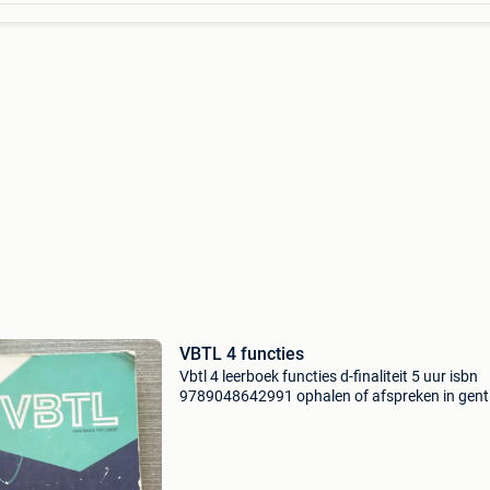
VBTL 4 functies
Vbtl 4 leerboek functies d-finaliteit 5 uur isbn
9789048642991 ophalen of afspreken in gent
centrum / station / ... Is eenvoudigst; eventue
verzenden ook.