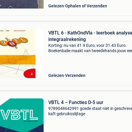
Gelezen
Ophalen of Verzenden
VBTL 6 - KathOndVla - leerboek analyse
integraalrekening
Korting: nu van 41.9 Euro, voor 31.43 Euro.
Boekenbalie maakt van tweedehands jouw ee
keuze. Met een trustscore van 4,8 (excellent) 
dagen retour garantie maken we dat iedere d
waar. Bestel
Gelezen
Verzenden
VBTL 4 – Functies D-5 uur
9789048642991 goede staat niet in geschreve
kaft gebruiksslijtage