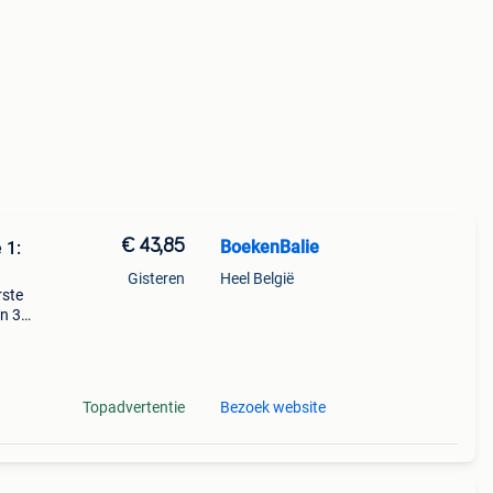
€ 43,85
BoekenBalie
 1:
Gisteren
Heel België
rste
en 30
ag
5 -
Topadvertentie
Bezoek website