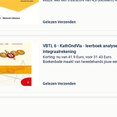
keuze. Met een trustscore van 4,8 (excellent) 
dagen retour garantie maken we dat iedere d
waar. Bestel direct op onze website! Titel: vbtl 1
Gelezen
Verzenden
VBTL 6 - KathOndVla - leerboek analyse
integraalrekening
Korting: nu van 41.9 Euro, voor 31.43 Euro.
Boekenbalie maakt van tweedehands jouw ee
keuze. Met een trustscore van 4,8 (excellent) 
dagen retour garantie maken we dat iedere d
waar. Bestel
Gelezen
Verzenden