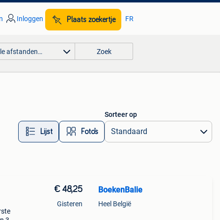
n
Inloggen
FR
Plaats zoekertje
lle afstanden…
Zoek
Sorteer op
Lijst
Foto’s
€ 48,25
BoekenBalie
Gisteren
Heel België
rste