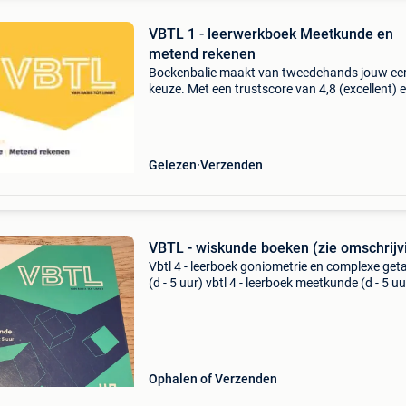
VBTL 1 - leerwerkboek Meetkunde en
metend rekenen
Boekenbalie maakt van tweedehands jouw ee
keuze. Met een trustscore van 4,8 (excellent) 
dagen retour garantie maken we dat iedere d
waar. Bestel direct op onze website! Titel: vbtl 1
Gelezen
Verzenden
VBTL - wiskunde boeken (zie omschrijv
Vbtl 4 - leerboek goniometrie en complexe geta
(d - 5 uur) vbtl 4 - leerboek meetkunde (d - 5 uu
vbtl 4 - module vectorruimten
Ophalen of Verzenden