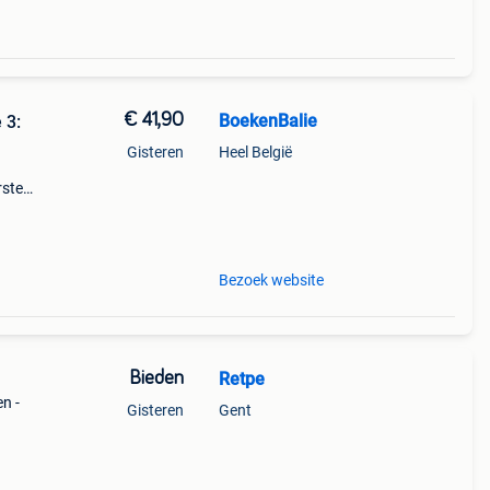
€ 41,90
BoekenBalie
 3:
Gisteren
Heel België
rste
en 30
ag
Bezoek website
Bieden
Retpe
n -
Gisteren
Gent