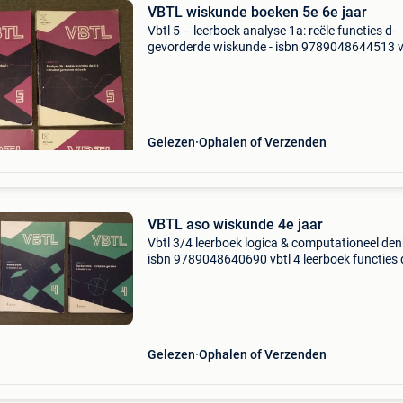
VBTL wiskunde boeken 5e 6e jaar
Vbtl 5 – leerboek analyse 1a: reële functies d-
gevorderde wiskunde - isbn 9789048644513 v
– leerboek analyse 1b: reële functies deel 2 d-
gevorderde wiskunde - isbn 9789048646487 v
5/6 – leerbo
Gelezen
Ophalen of Verzenden
VBTL aso wiskunde 4e jaar
Vbtl 3/4 leerboek logica & computationeel de
isbn 9789048640690 vbtl 4 leerboek functies 
finaliteit 5 uur isbn 9789048642991 vbtl 4 lee
goniometrie en complexe getallen d-5 uur
97890486
Gelezen
Ophalen of Verzenden