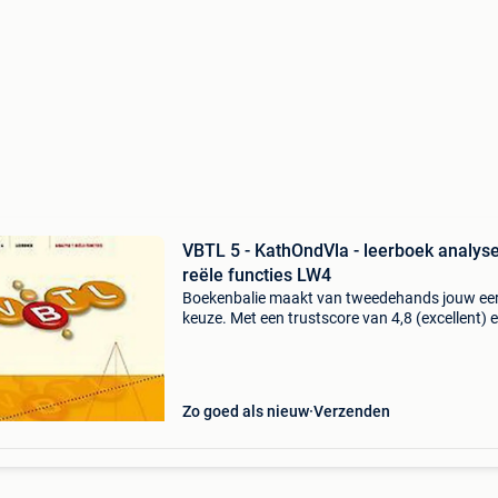
VBTL 5 - KathOndVla - leerboek analyse
reële functies LW4
Boekenbalie maakt van tweedehands jouw ee
keuze. Met een trustscore van 4,8 (excellent) 
dagen retour garantie maken we dat iedere d
waar. Bestel direct op onze website! Titel: vbtl 
kat
Zo goed als nieuw
Verzenden