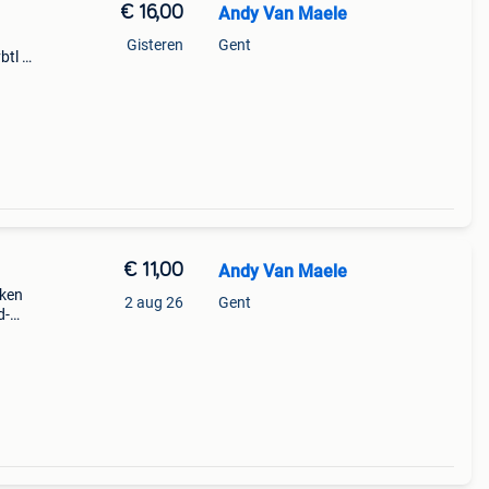
€ 16,00
Andy Van Maele
Gisteren
Gent
btl 5
btl
€ 11,00
Andy Van Maele
nken
2 aug 26
Gent
d-
rboek