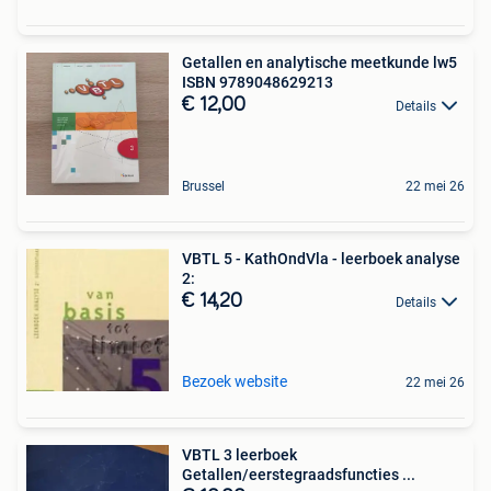
Getallen en analytische meetkunde lw5
ISBN 9789048629213
€ 12,00
Details
Brussel
22 mei 26
VBTL 5 - KathOndVla - leerboek analyse
2:
€ 14,20
Details
Bezoek website
22 mei 26
VBTL 3 leerboek
Getallen/eerstegraadsfuncties ...