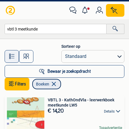
Boeken
Sorteer op
Alle afstanden…
Bewaar je zoekopdracht
Filters
Boeken
VBTL 3 - KathOndVla - leerwerkboek
meetkunde LW5
€ 14,20
Details
Topadvertentie