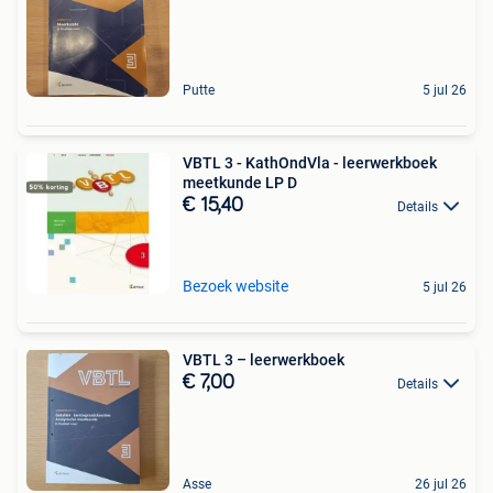
Putte
5 jul 26
VBTL 3 - KathOndVla - leerwerkboek
meetkunde LP D
€ 15,40
Details
Bezoek website
5 jul 26
VBTL 3 – leerwerkboek
€ 7,00
Details
Asse
26 jul 26