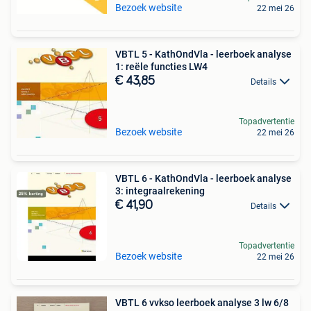
Bezoek website
22 mei 26
VBTL 5 - KathOndVla - leerboek analyse
1: reële functies LW4
€ 43,85
Details
Topadvertentie
Bezoek website
22 mei 26
VBTL 6 - KathOndVla - leerboek analyse
3: integraalrekening
€ 41,90
Details
Topadvertentie
Bezoek website
22 mei 26
VBTL 6 vvkso leerboek analyse 3 lw 6/8