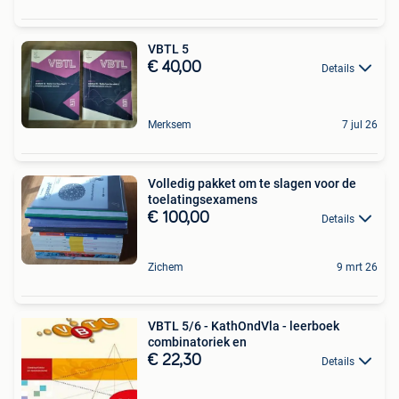
VBTL 5
€ 40,00
Details
Merksem
7 jul 26
Volledig pakket om te slagen voor de
toelatingsexamens
€ 100,00
Details
Zichem
9 mrt 26
VBTL 5/6 - KathOndVla - leerboek
combinatoriek en
€ 22,30
Details