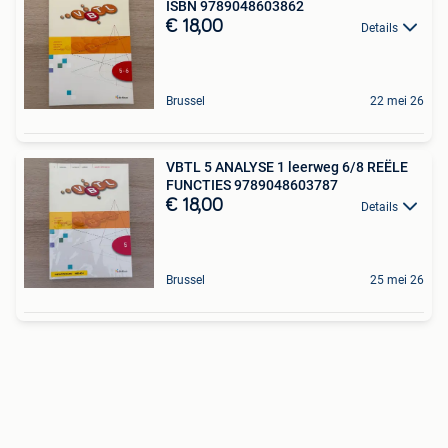
ISBN 9789048603862
€ 18,00
Details
Brussel
22 mei 26
VBTL 5 ANALYSE 1 leerweg 6/8 REËLE
FUNCTIES 9789048603787
€ 18,00
Details
Brussel
25 mei 26