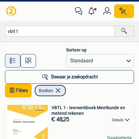
Boeken
Sorteer op
Alle afstanden…
Bewaar je zoekopdracht
Filters
Boeken
VBTL 1 - leerwerkboek Meetkunde en
metend rekenen
€ 48,25
Details
Topadvertentie