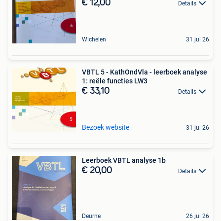
€ 12,00
Details
Wichelen
31 jul 26
VBTL 5 - KathOndVla - leerboek analyse
1: reële functies LW3
€ 33,10
Details
Bezoek website
31 jul 26
Leerboek VBTL analyse 1b
€ 20,00
Details
Deurne
26 jul 26