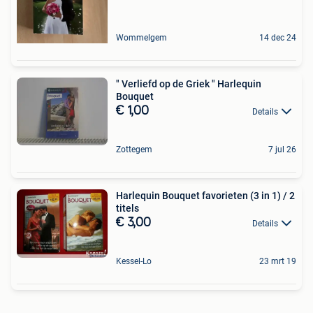
Wommelgem
14 dec 24
" Verliefd op de Griek " Harlequin
Bouquet
€ 1,00
Details
Zottegem
7 jul 26
Harlequin Bouquet favorieten (3 in 1) / 2
titels
€ 3,00
Details
Kessel-Lo
23 mrt 19