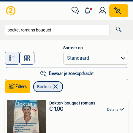
Boeken
Sorteer op
Alle afstanden…
Bewaar je zoekopdracht
Filters
Boeken
Dokter/ bouquet romans
€ 1,00
Details