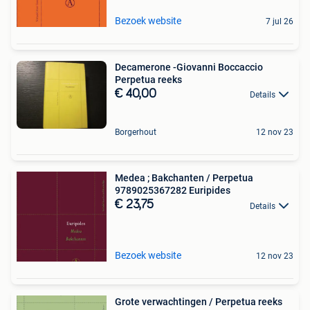
Bezoek website
7 jul 26
Decamerone -Giovanni Boccaccio
Perpetua reeks
€ 40,00
Details
Borgerhout
12 nov 23
Medea ; Bakchanten / Perpetua
9789025367282 Euripides
€ 23,75
Details
Bezoek website
12 nov 23
Grote verwachtingen / Perpetua reeks