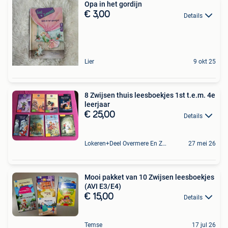
Opa in het gordijn
€ 3,00
Details
Lier
9 okt 25
8 Zwijsen thuis leesboekjes 1st t.e.m. 4e
leerjaar
€ 25,00
Details
Lokeren+Deel Overmere En Zele
27 mei 26
Mooi pakket van 10 Zwijsen leesboekjes
(AVI E3/E4)
€ 15,00
Details
Temse
17 jul 26