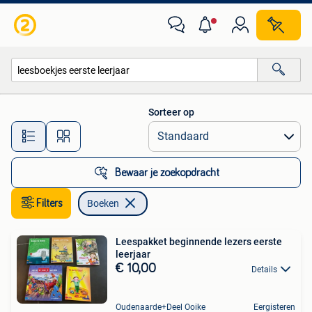
Boeken
Sorteer op
Alle afstanden…
Bewaar je zoekopdracht
Filters
Boeken
Leespakket beginnende lezers eerste
leerjaar
€ 10,00
Details
Oudenaarde+Deel Ooike
Eergisteren