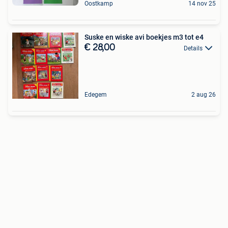
Oostkamp
14 nov 25
Suske en wiske avi boekjes m3 tot e4
€ 28,00
Details
Edegem
2 aug 26