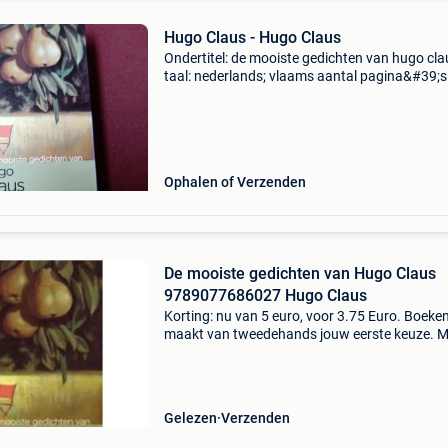
Hugo Claus - Hugo Claus
Ondertitel: de mooiste gedichten van hugo cla
taal: nederlands; vlaams aantal pagina&#39;s
contributors: j. De maesschalck
Ophalen of Verzenden
De mooiste gedichten van Hugo Claus
9789077686027 Hugo Claus
Korting: nu van 5 euro, voor 3.75 Euro. Boeke
maakt van tweedehands jouw eerste keuze. M
een trustscore van 4,8 (excellent) en 30 dagen
retour garantie maken we dat iedere dag waar
Bestel dir
Gelezen
Verzenden