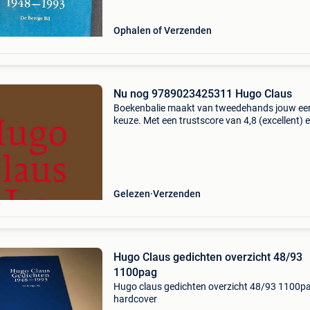
Ophalen of Verzenden
Nu nog 9789023425311 Hugo Claus
Boekenbalie maakt van tweedehands jouw ee
keuze. Met een trustscore van 4,8 (excellent) 
dagen retour garantie maken we dat iedere d
waar. Bestel direct op onze website! Titel: nu 
auteu
Gelezen
Verzenden
Hugo Claus gedichten overzicht 48/93
1100pag
Hugo claus gedichten overzicht 48/93 1100p
hardcover