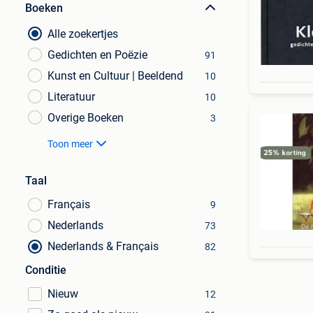
Boeken
Alle zoekertjes
Gedichten en Poëzie
91
Kunst en Cultuur | Beeldend
10
Literatuur
10
Overige Boeken
3
Toon meer
Taal
Français
9
Nederlands
73
Nederlands & Français
82
Conditie
Nieuw
12