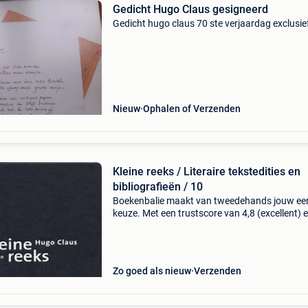
Gedicht Hugo Claus gesigneerd
Gedicht hugo claus 70 ste verjaardag exclusie
Nieuw
Ophalen of Verzenden
Kleine reeks / Literaire tekstedities en
bibliografieën / 10
Boekenbalie maakt van tweedehands jouw ee
keuze. Met een trustscore van 4,8 (excellent) 
dagen retour garantie maken we dat iedere d
waar. Bestel direct op onze website! Titel: klei
reeks
Zo goed als nieuw
Verzenden