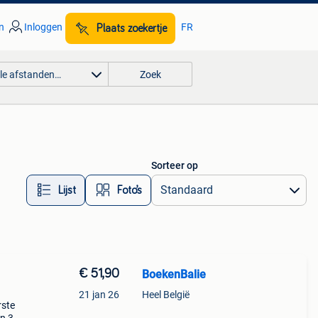
n
Inloggen
FR
Plaats zoekertje
lle afstanden…
Zoek
Sorteer op
Lijst
Foto’s
€ 51,90
BoekenBalie
21 jan 26
Heel België
rste