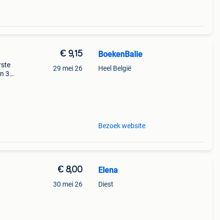
€ 9,15
BoekenBalie
rste
29 mei 26
Heel België
en 30
ag
sporen
Bezoek website
€ 8,00
Elena
30 mei 26
Diest