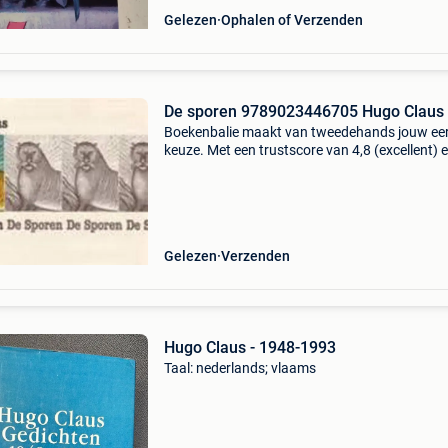
Gelezen
Ophalen of Verzenden
De sporen 9789023446705 Hugo Claus
Boekenbalie maakt van tweedehands jouw ee
keuze. Met een trustscore van 4,8 (excellent) 
dagen retour garantie maken we dat iedere d
waar. Bestel direct op onze website! Titel: de 
au
Gelezen
Verzenden
Hugo Claus - 1948-1993
Taal: nederlands; vlaams