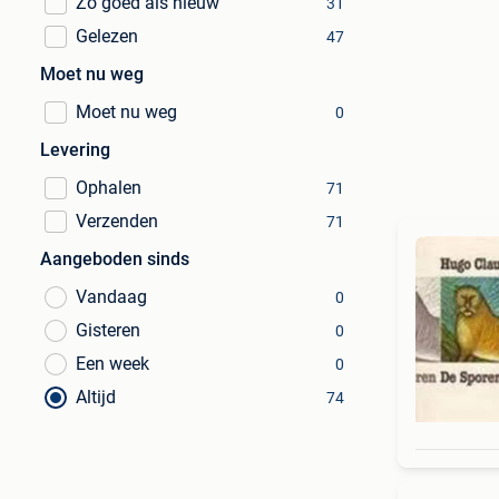
Zo goed als nieuw
31
Gelezen
47
Moet nu weg
Moet nu weg
0
Levering
Ophalen
71
Verzenden
71
Aangeboden sinds
Vandaag
0
Gisteren
0
Een week
0
Altijd
74