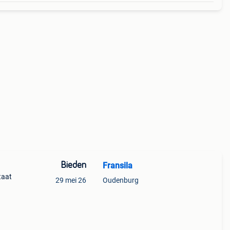
Bieden
Fransila
taat
29 mei 26
Oudenburg