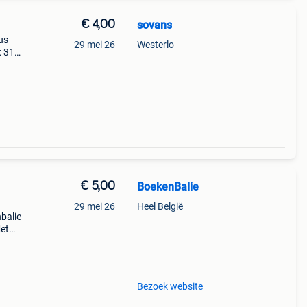
€ 4,00
sovans
us
29 mei 26
Westerlo
: 312
€ 5,00
BoekenBalie
29 mei 26
Heel België
nbalie
et
.
Bezoek website