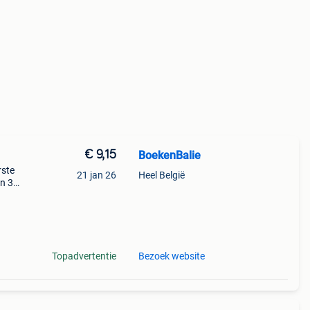
€ 9,15
BoekenBalie
rste
21 jan 26
Heel België
en 30
ag
sporen
Topadvertentie
Bezoek website