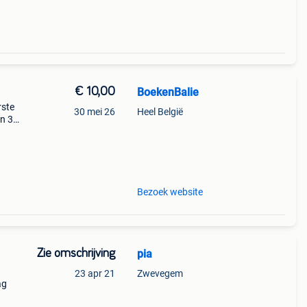
€ 10,00
BoekenBalie
rste
30 mei 26
Heel België
en 30
ag
nog
Bezoek website
Zie omschrijving
pia
23 apr 21
Zwevegem
ag