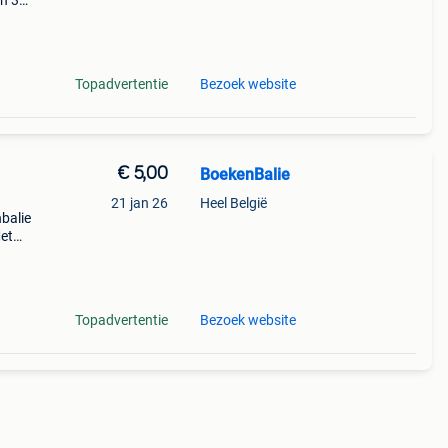
en 30
ag
ne
Topadvertentie
Bezoek website
€ 5,00
BoekenBalie
21 jan 26
Heel België
nbalie
et
.
Topadvertentie
Bezoek website