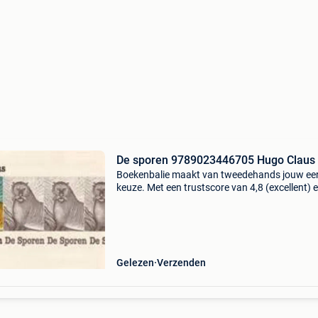
De sporen 9789023446705 Hugo Claus
Boekenbalie maakt van tweedehands jouw ee
keuze. Met een trustscore van 4,8 (excellent) 
dagen retour garantie maken we dat iedere d
waar. Bestel direct op onze website! Titel: de 
au
Gelezen
Verzenden