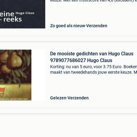
keuze. Met een trustscore van 4,8 (excellent) 
dagen retour garantie maken we dat iedere d
waar. Bestel direct op onze website! Titel: klei
reeks
Zo goed als nieuw
Verzenden
De mooiste gedichten van Hugo Claus
9789077686027 Hugo Claus
Korting: nu van 5 euro, voor 3.75 Euro. Boeke
maakt van tweedehands jouw eerste keuze. M
een trustscore van 4,8 (excellent) en 30 dagen
retour garantie maken we dat iedere dag waar
Bestel dir
Gelezen
Verzenden