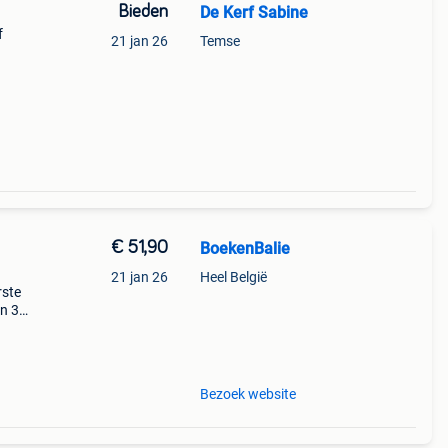
Bieden
De Kerf Sabine
f
21 jan 26
Temse
€ 51,90
BoekenBalie
21 jan 26
Heel België
rste
en 30
ag
ne
Bezoek website