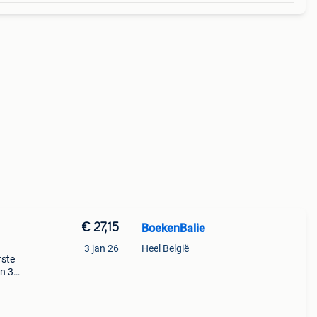
€ 27,15
BoekenBalie
3 jan 26
Heel België
rste
en 30
ag
els'