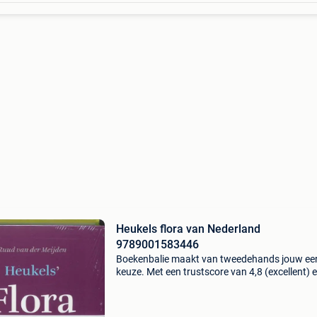
Heukels flora van Nederland
9789001583446
Boekenbalie maakt van tweedehands jouw ee
keuze. Met een trustscore van 4,8 (excellent) 
dagen retour garantie maken we dat iedere d
waar. Bestel direct op onze website! Titel: heuk