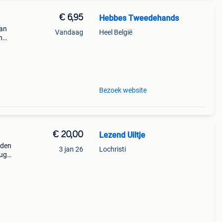
€ 6,95
Hebbes Tweedehands
Van
Vandaag
Heel België
n
Bezoek website
€ 20,00
Lezend Uiltje
jden
3 jan 26
Lochristi
rug
is hét
vi