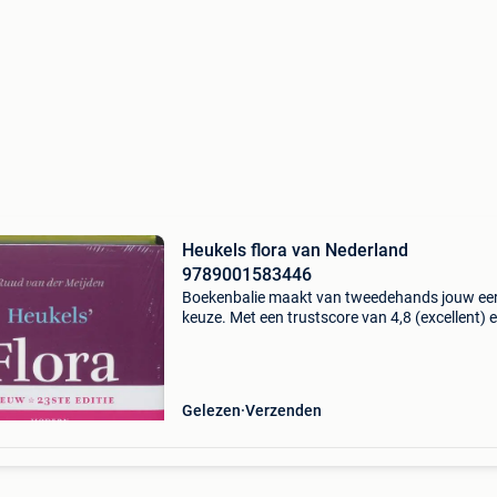
Heukels flora van Nederland
9789001583446
Boekenbalie maakt van tweedehands jouw ee
keuze. Met een trustscore van 4,8 (excellent) 
dagen retour garantie maken we dat iedere d
waar. Bestel direct op onze website! Titel: heuk
Gelezen
Verzenden