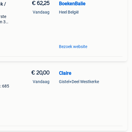
€ 62,25
BoekenBalie
k /
Vandaag
Heel België
rste
en 30
ag
els'
Bezoek website
€ 20,00
Claire
Vandaag
Gistel+Deel Westkerke
: 685