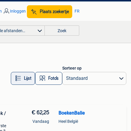
n
Inloggen
FR
Plaats zoekertje
lle afstanden…
Zoek
Sorteer op
Lijst
Foto’s
€ 62,25
BoekenBalie
k /
Vandaag
Heel België
rste