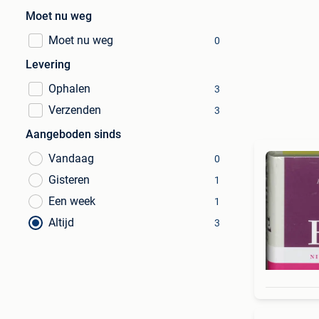
Moet nu weg
Moet nu weg
0
Levering
Ophalen
3
Verzenden
3
Aangeboden sinds
Vandaag
0
Gisteren
1
Een week
1
Altijd
3