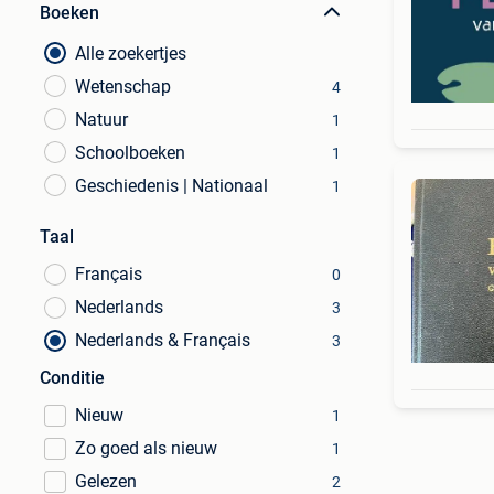
Boeken
Alle zoekertjes
Wetenschap
4
Natuur
1
Schoolboeken
1
Geschiedenis | Nationaal
1
Taal
Français
0
Nederlands
3
Nederlands & Français
3
Conditie
Nieuw
1
Zo goed als nieuw
1
Gelezen
2