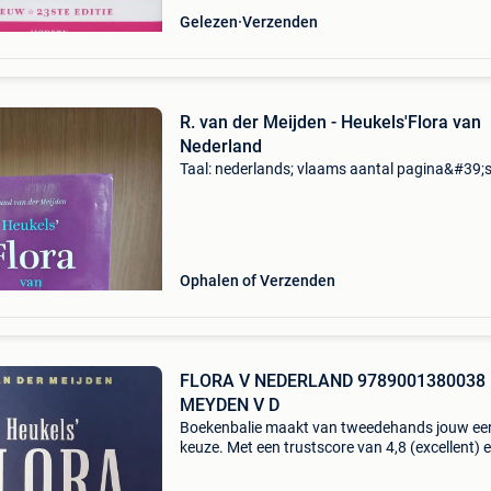
Gelezen
Verzenden
R. van der Meijden - Heukels'Flora van
Nederland
Taal: nederlands; vlaams aantal pagina&#39;s
Ophalen of Verzenden
FLORA V NEDERLAND 9789001380038
MEYDEN V D
Boekenbalie maakt van tweedehands jouw ee
keuze. Met een trustscore van 4,8 (excellent) 
dagen retour garantie maken we dat iedere d
waar. Bestel direct op onze website! Titel: flora