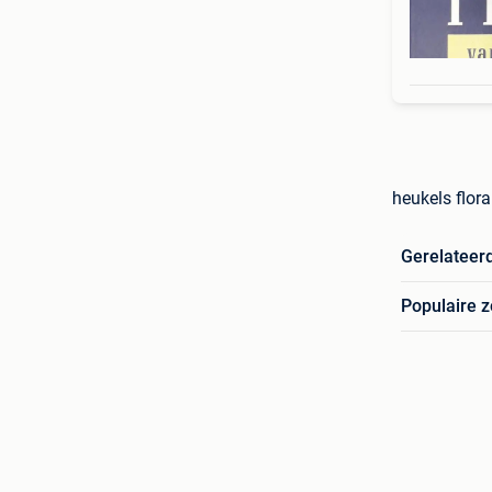
heukels flor
Gerelateer
Populaire 