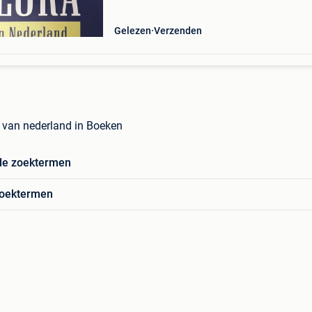
nede
Gelezen
Verzenden
a van nederland in Boeken
de zoektermen
zoektermen