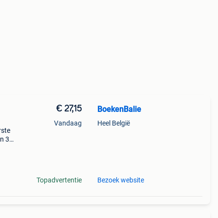
€ 27,15
BoekenBalie
Vandaag
Heel België
rste
en 30
ag
els'
Topadvertentie
Bezoek website