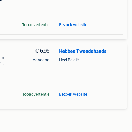
en 30
ag
els'
Topadvertentie
Bezoek website
€ 6,95
Hebbes Tweedehands
Van
Vandaag
Heel België
n
Topadvertentie
Bezoek website