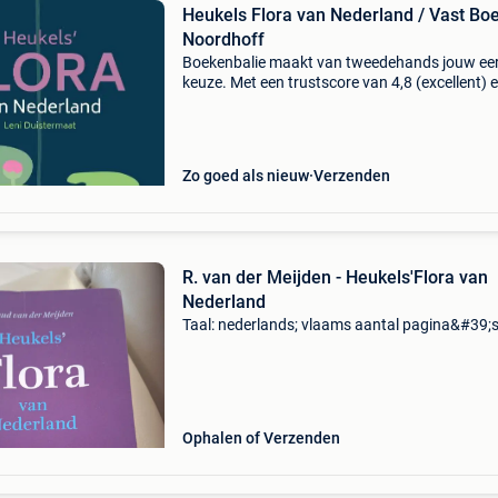
Heukels Flora van Nederland / Vast Boe
Noordhoff
Boekenbalie maakt van tweedehands jouw ee
keuze. Met een trustscore van 4,8 (excellent) 
dagen retour garantie maken we dat iedere d
waar. Bestel direct op onze website! Titel: heuk
Zo goed als nieuw
Verzenden
R. van der Meijden - Heukels'Flora van
Nederland
Taal: nederlands; vlaams aantal pagina&#39;s
Ophalen of Verzenden