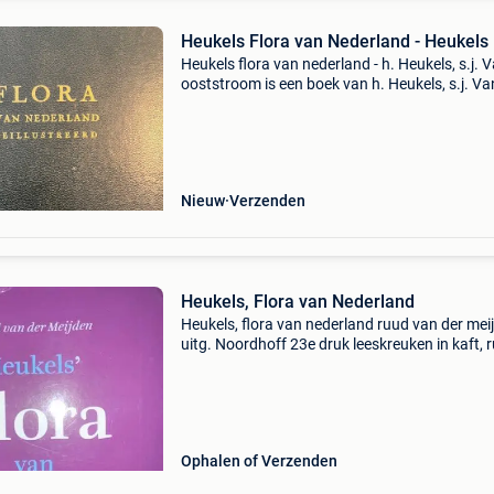
Heukels Flora van Nederland - Heukels
Heukels flora van nederland - h. Heukels, s.j. 
ooststroom is een boek van h. Heukels, s.j. Va
ooststroom binnen de categorie boeken >
wetenschap & natuur > biologie > planten > bl
Nieuw
Verzenden
Heukels, Flora van Nederland
Heukels, flora van nederland ruud van der mei
uitg. Noordhoff 23e druk leeskreuken in kaft, 
loopt ook gebogen door dikte van het boek dit 
standaardwerk over de flora van nederland. U 
Ophalen of Verzenden