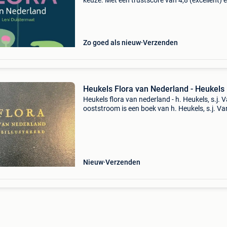
keuze. Met een trustscore van 4,8 (excellent) 
dagen retour garantie maken we dat iedere d
waar. Bestel direct op onze website! Titel: heuk
Zo goed als nieuw
Verzenden
Heukels Flora van Nederland - Heukels
Heukels flora van nederland - h. Heukels, s.j. 
ooststroom is een boek van h. Heukels, s.j. Va
ooststroom binnen de categorie boeken >
wetenschap & natuur > biologie > planten > bl
Nieuw
Verzenden