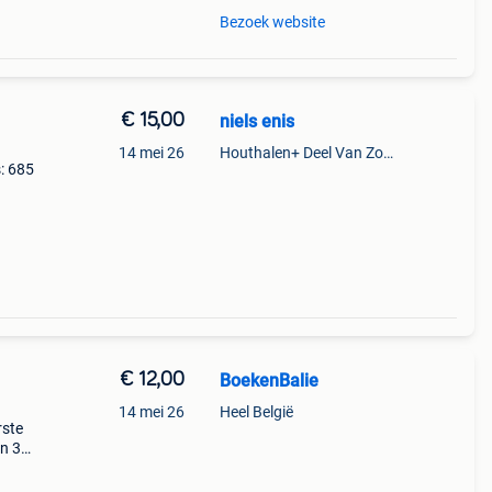
Bezoek website
€ 15,00
niels enis
14 mei 26
Houthalen+ Deel Van Zonhoven En Zolder
: 685
€ 12,00
BoekenBalie
14 mei 26
Heel België
rste
en 30
ag
 v