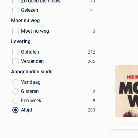
Zo goed als nieuw
73
Gelezen
141
Moet nu weg
Moet nu weg
0
Levering
Ophalen
272
Verzenden
205
Aangeboden sinds
Vandaag
1
Gisteren
2
Een week
5
Altijd
283