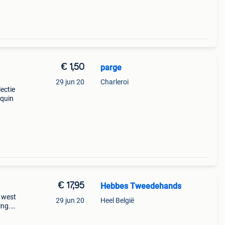
€ 1,50
parge
29 jun 20
Charleroi
ectie
equin
€ 17,95
Hebbes Tweedehands
s west
29 jun 20
Heel België
ing.
rs &