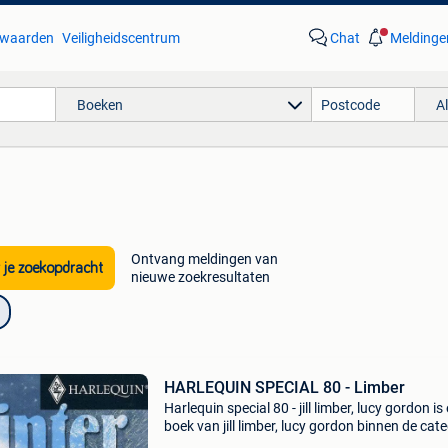
waarden
Veiligheidscentrum
Chat
Meldinge
Boeken
A
Ontvang meldingen van
 je zoekopdracht
nieuwe zoekresultaten
HARLEQUIN SPECIAL 80 - Limber
Harlequin special 80 - jill limber, lucy gordon is
boek van jill limber, lucy gordon binnen de cat
kantoor & school > tijdschriften & puzzelboeke