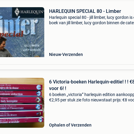
HARLEQUIN SPECIAL 80 - Limber
Harlequin special 80 - jill limber, lucy gordon is
boek van jill limber, lucy gordon binnen de cat
kantoor & school > tijdschriften & puzzelboeke
tijdschriften. Auteur: jill
Nieuw
Verzenden
6 Victoria-boeken Harlequin-editie! ! ! €
voor 6! !
6 boeken „victoria” harlequin edition aankoopp
€2,95 per stuk zie foto nieuwstaat prijs: €8 voo
6 kijk naar mijn andere verkopen om de
verzendkosten te beperken verzending mogeli
Ophalen of Verzenden