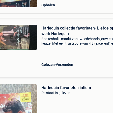
Ophalen
Harlequin collectie favorieten- Liefde o
werk Harlequin
Boekenbalie maakt van tweedehands jouw ee
keuze. Met een trustscore van 4,8 (excellent) 
dagen retour garantie maken we dat iedere d
waar. Bestel direct op onze website! Titel: har
co
Gelezen
Verzenden
Harlequin favorieten intiem
De staat is gelezen