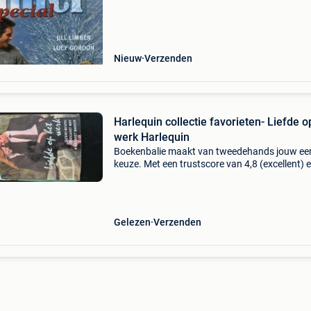
tijdschriften. Auteur: jill
Nieuw
Verzenden
Harlequin collectie favorieten- Liefde o
werk Harlequin
Boekenbalie maakt van tweedehands jouw ee
keuze. Met een trustscore van 4,8 (excellent) 
dagen retour garantie maken we dat iedere d
waar. Bestel direct op onze website! Titel: har
co
Gelezen
Verzenden