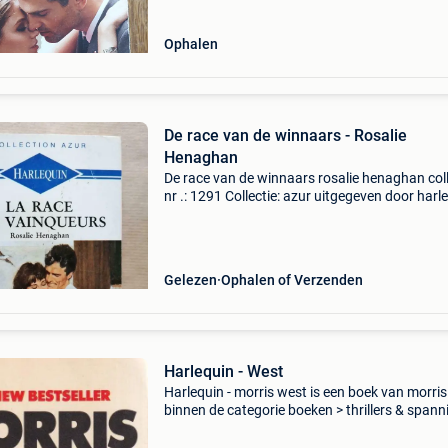
Ophalen
De race van de winnaars - Rosalie
Henaghan
De race van de winnaars rosalie henaghan coll
nr .: 1291 Collectie: azur uitgegeven door harl
Gelezen
Ophalen of Verzenden
Harlequin - West
Harlequin - morris west is een boek van morri
binnen de categorie boeken > thrillers & spann
Auteur: morris west categorie: boeken > thrille
spanning ean: 9780006142515 sta