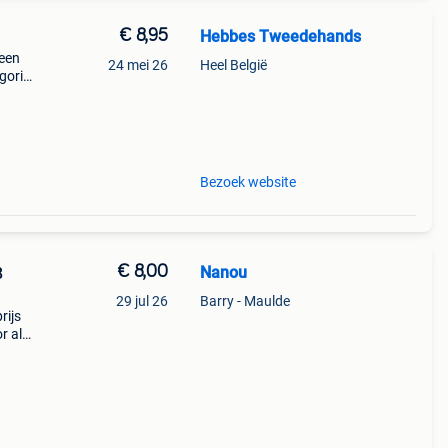
€ 8,95
Hebbes Tweedehands
 een
24 mei 26
Heel België
egorie
n >
Bezoek website
€ 8,00
Nanou
8
29 jul 26
Barry - Maulde
rijs
r alle
jk