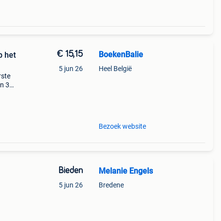
€ 15,15
BoekenBalie
p het
5 jun 26
Heel België
rste
en 30
ag
lequin
Bezoek website
Bieden
Melanie Engels
5 jun 26
Bredene