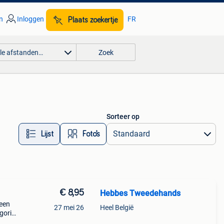
n
Inloggen
FR
Plaats zoekertje
lle afstanden…
Zoek
Sorteer op
Lijst
Foto’s
€ 8,95
Hebbes Tweedehands
 een
27 mei 26
Heel België
egorie
n >