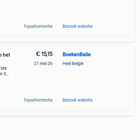
Topadvertentie
Bezoek website
€ 15,15
BoekenBalie
p het
27 mei 26
Heel België
rste
en 30
ag
lequin
Topadvertentie
Bezoek website