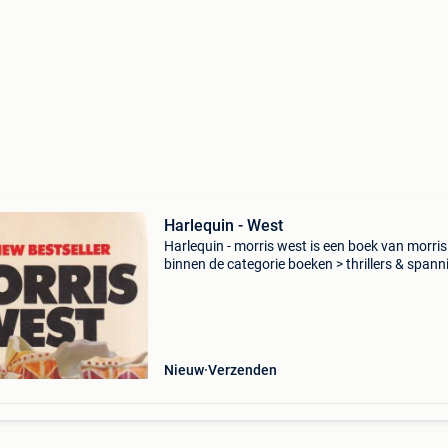
Harlequin - West
Harlequin - morris west is een boek van morri
binnen de categorie boeken > thrillers & spann
Auteur: morris west categorie: boeken > thrille
spanning ean: 9780006142515 sta
Nieuw
Verzenden