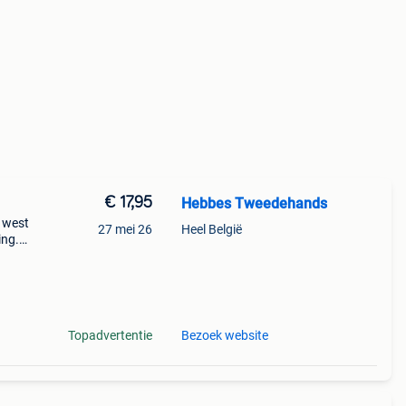
€ 17,95
Hebbes Tweedehands
s west
27 mei 26
Heel België
ing.
rs &
Topadvertentie
Bezoek website