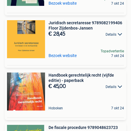
Bezoek website
7 okt 24
Juridisch secretaresse 9789082199406
Floor Zijdenbos-Jansen
€ 28,45
Details
Topadvertentie
Bezoek website
7 okt 24
Handboek gerechtelijk recht (vijfde
editie) - paperback
€ 45,00
Details
Hoboken
7 okt 24
De fiscale procedure 9789048623723