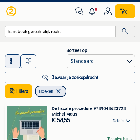
Boeken
Sorteer op
Alle afstanden…
Bewaar je zoekopdracht
Filters
Boeken
De fiscale procedure 9789048623723
Michel Maus
€ 58,55
Details
Topadvertentie