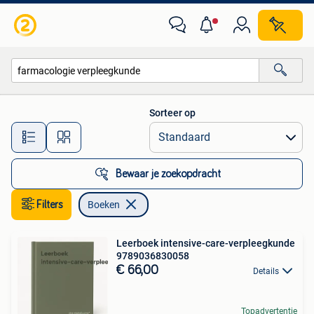
Boeken
Sorteer op
Alle afstanden…
Bewaar je zoekopdracht
Filters
Boeken
Leerboek intensive-care-verpleegkunde
9789036830058
€ 66,00
Details
Topadvertentie